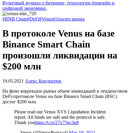
Культовый журнал о биткоине, технологии блокчейн и
цифровой экономике.
#BNB Chain
#DeFi
#Venus
#Анализ рынка
В протоколе Venus на базе
Binance Smart Chain
произошли ликвидации на
$200 млн
19.05.2021
Алекс Кондратюк
На фоне коррекции рынка объем ликвидаций в лендинговом
DeFi-протоколе Venus на базе Binance Smart Chain (BSC)
достиг $200 млн.
Please read our Venus XVS Liquidation Incident
report. All funds are safe and the protocol is safe.
Thank you
https://t.co/27x75gc3q8
— Venus (@VenusProtocol)
May 19, 2021