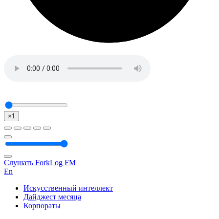
×1
Слушать ForkLog FM
En
Искусственный интеллект
Дайджест месяца
Корпораты