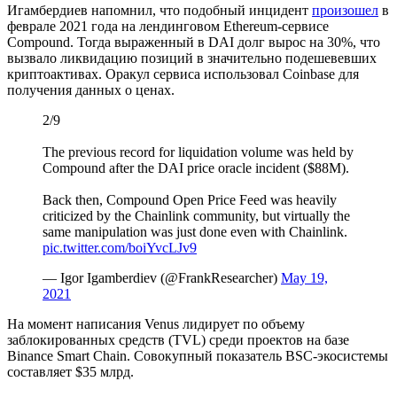
Игамбердиев напомнил, что подобный инцидент
произошел
в
феврале 2021 года на лендинговом Ethereum-сервисе
Compound. Тогда выраженный в DAI долг вырос на 30%, что
вызвало ликвидацию позиций в значительно подешевевших
криптоактивах. Оракул сервиса использовал Coinbase для
получения данных о ценах.
2/9
The previous record for liquidation volume was held by
Compound after the DAI price oracle incident ($88M).
Back then, Compound Open Price Feed was heavily
criticized by the Chainlink community, but virtually the
same manipulation was just done even with Chainlink.
pic.twitter.com/boiYvcLJv9
— Igor Igamberdiev (@FrankResearcher)
May 19,
2021
На момент написания Venus лидирует по объему
заблокированных средств (TVL) среди проектов на базе
Binance Smart Chain. Совокупный показатель BSC-экосистемы
составляет $35 млрд.