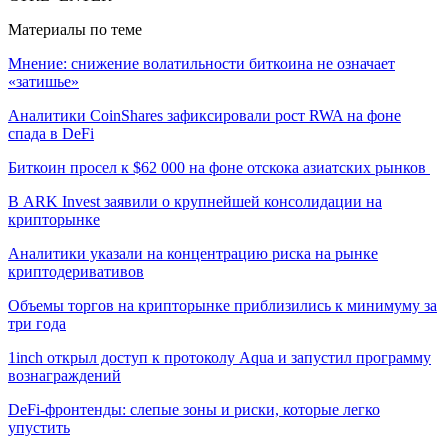
Материалы по теме
Мнение: снижение волатильности биткоина не означает
«затишье»
Аналитики CoinShares зафиксировали рост RWA на фоне
спада в DeFi
Биткоин просел к $62 000 на фоне отскока азиатских рынков
В ARK Invest заявили о крупнейшей консолидации на
крипторынке
Аналитики указали на концентрацию риска на рынке
криптодеривативов
Объемы торгов на крипторынке приблизились к минимуму за
три года
1inch открыл доступ к протоколу Aqua и запустил программу
вознаграждений
DeFi-фронтенды: слепые зоны и риски, которые легко
упустить