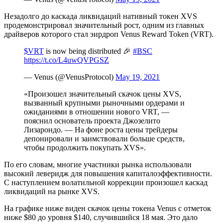
Незадолго до каскада ликвидаций нативный токен XVS
продемонстрировал значительный рост, одним из главных
драйверов которого стал эирдроп Venus Reward Token (VRT).
$VRT
is now being distributed 🎉
#BSC
https://t.co/L4uwQVPGSZ
— Venus (@VenusProtocol)
May 19, 2021
«Произошел значительный скачок цены XVS,
вызванный крупными рыночными ордерами и
ожиданиями в отношении нового VRT, —
пояснил основатель проекта Джозелито
Лизарондо. — На фоне роста цены трейдеры
депонировали и заимствовали больше средств,
чтобы продолжить покупать XVS».
По его словам, многие участники рынка использовали
высокий леверидж для повышения капиталоэффективности.
С наступлением волатильной коррекции произошел каскад
ликвидаций на рынке XVS.
На графике ниже виден скачок цены токена Venus с отметок
ниже $80 до уровня $140, случившийся 18 мая. Это дало