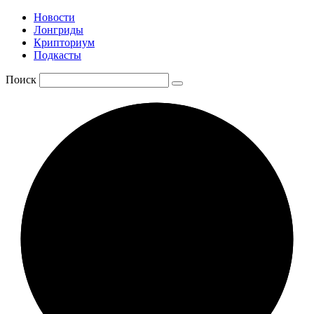
Новости
Лонгриды
Крипториум
Подкасты
Поиск