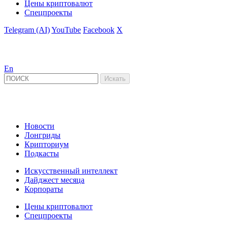
Цены криптовалют
Спецпроекты
Telegram (AI)
YouTube
Facebook
X
En
Новости
Лонгриды
Крипториум
Подкасты
Искусственный интеллект
Дайджест месяца
Корпораты
Цены криптовалют
Спецпроекты