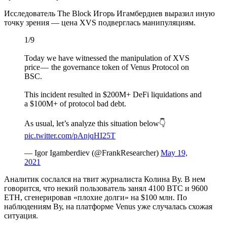
Исследователь The Block Игорь Игамбердиев выразил иную
точку зрения — цена XVS подверглась манипуляциям.
1/9
Today we have witnessed the manipulation of XVS
price — the governance token of Venus Protocol on
BSC.
This incident resulted in $200M+ DeFi liquidations and
a $100M+ of protocol bad debt.
As usual, let’s analyze this situation below👇
pic.twitter.com/pAnjqHI25T
— Igor Igamberdiev (@FrankResearcher)
May 19,
2021
Аналитик сослался на твит журналиста Колина Ву. В нем
говорится, что некий пользователь занял 4100 BTC и 9600
ETH, сгенерировав «плохие долги» на $100 млн. По
наблюдениям Ву, на платформе Venus уже случалась схожая
ситуация.