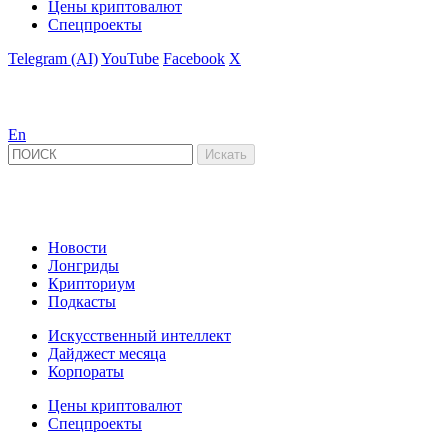
Цены криптовалют
Спецпроекты
Telegram (AI)
YouTube
Facebook
X
En
Новости
Лонгриды
Крипториум
Подкасты
Искусственный интеллект
Дайджест месяца
Корпораты
Цены криптовалют
Спецпроекты