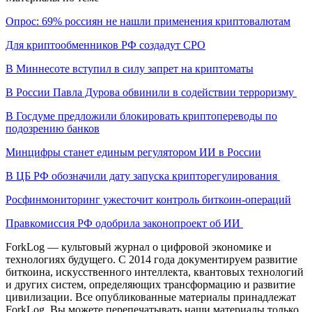
Опрос: 69% россиян не нашли применения криптовалютам
Для криптообменников РФ создадут СРО
В Миннесоте вступил в силу запрет на криптоматы
В России Павла Дурова обвинили в содействии терроризму
В Госдуме предложили блокировать криптопереводы по
подозрению банков
Минцифры станет единым регулятором ИИ в России
В ЦБ РФ обозначили дату запуска крипторегулирования
Росфинмониторинг ужесточит контроль биткоин-операций
Правкомиссия РФ одобрила законопроект об ИИ
ForkLog — культовый журнал о цифровой экономике и
технологиях будущего. С 2014 года документируем развитие
биткоина, искусственного интеллекта, квантовых технологий
и других систем, определяющих трансформацию и развитие
цивилизации.
Все опубликованные материалы принадлежат
ForkLog. Вы можете перепечатывать наши материалы только