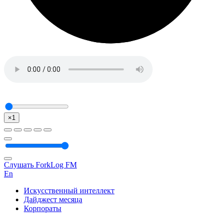
×1
Слушать ForkLog FM
En
Искусственный интеллект
Дайджест месяца
Корпораты