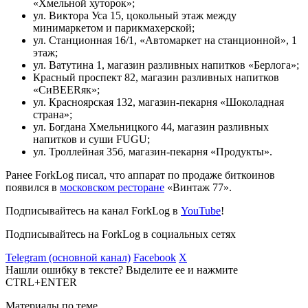
«Хмельной хуторок»;
ул. Виктора Уса 15, цокольный этаж между
минимаркетом и парикмахерской;
ул. Станционная 16/1, «Автомаркет на станционной», 1
этаж;
ул. Ватутина 1, магазин разливных напитков «Берлога»;
Красный проспект 82, магазин разливных напитков
«СиBEERяк»;
ул. Красноярская 132, магазин-пекарня «Шоколадная
страна»;
ул. Богдана Хмельницкого 44, магазин разливных
напитков и суши FUGU;
ул. Троллейная 35б, магазин-пекарня «Продукты».
Ранее ForkLog писал, что аппарат по продаже биткоинов
появился в
московском ресторане
«Винтаж 77».
Подписывайтесь на канал ForkLog в
YouTube
!
Подписывайтесь на ForkLog в социальных сетях
Telegram (основной канал)
Facebook
X
Нашли ошибку в тексте? Выделите ее и нажмите
CTRL+ENTER
Материалы по теме