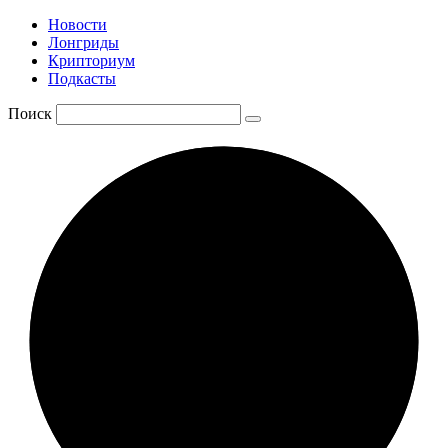
Новости
Лонгриды
Крипториум
Подкасты
Поиск