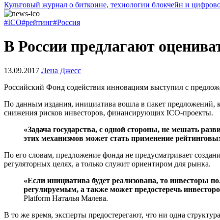
Культовый журнал о биткоине, технологии блокчейн и цифров
#ICO
#рейтинг
#Россия
В России предлагают оценива
13.09.2017
Лена Джесс
Российский Фонд содействия инновациям выступил с предложе
По данным издания, инициатива вошла в пакет предложений, 
снижения рисков инвесторов, финансирующих ICO-проекты.
«Задача государства, с одной стороны, не мешать раз
этих механизмов может стать применение рейтинговых
По его словам, предложение фонда не предусматривает создание
регуляторных целях, а только служит ориентиром для рынка.
«Если инициатива будет реализована, то инвесторы по
регулируемым, а также может предостеречь инвесторо
Platform Наталья Малева.
В то же время, эксперты предостерегают, что ни одна структу