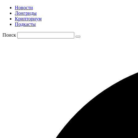
Новости
Лонгриды
Крипториум
Подкасты
Поиск