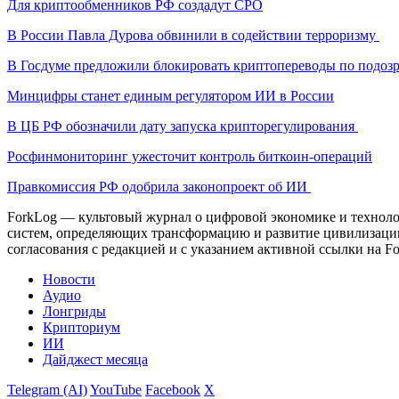
Для криптообменников РФ создадут СРО
В России Павла Дурова обвинили в содействии терроризму
В Госдуме предложили блокировать криптопереводы по подоз
Минцифры станет единым регулятором ИИ в России
В ЦБ РФ обозначили дату запуска крипторегулирования
Росфинмониторинг ужесточит контроль биткоин-операций
Правкомиссия РФ одобрила законопроект об ИИ
ForkLog — культовый журнал о цифровой экономике и технолог
систем, определяющих трансформацию и развитие цивилизаци
согласования с редакцией и с указанием активной ссылки на Fo
Новости
Аудио
Лонгриды
Крипториум
ИИ
Дайджест месяца
Telegram (AI)
YouTube
Facebook
X