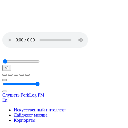
×1
Слушать ForkLog FM
En
Искусственный интеллект
Дайджест месяца
Корпораты