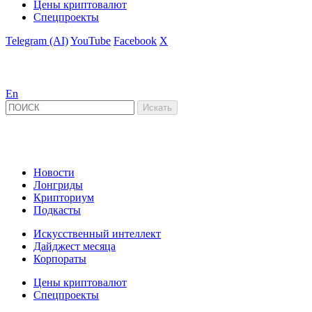
Цены криптовалют
Спецпроекты
Telegram (AI)
YouTube
Facebook
X
En
Новости
Лонгриды
Крипториум
Подкасты
Искусственный интеллект
Дайджест месяца
Корпораты
Цены криптовалют
Спецпроекты