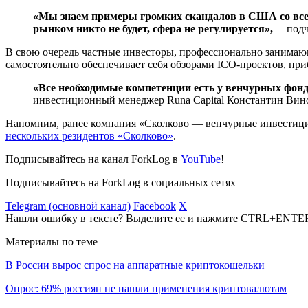
«Мы знаем примеры громких скандалов в США со всем
рынком никто не будет, сфера не регулируется»,
— подч
В свою очередь частные инвесторы, профессионально занимаю
самостоятельно обеспечивает себя обзорами ICO-проектов, при
«Все необходимые компетенции есть у венчурных фондо
инвестиционный менеджер Runa Capital Константин Вин
Напомним, ранее компания «Сколково — венчурные инвестиции
нескольких резидентов «Сколково»
.
Подписывайтесь на канал ForkLog в
YouTube
!
Подписывайтесь на ForkLog в социальных сетях
Telegram (основной канал)
Facebook
X
Нашли ошибку в тексте? Выделите ее и нажмите CTRL+ENTE
Материалы по теме
В России вырос спрос на аппаратные криптокошельки
Опрос: 69% россиян не нашли применения криптовалютам