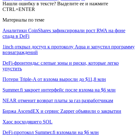
Нашли ошибку в тексте? Выделите ее и нажмите
CTRL+ENTER
Материалы по теме
Аналитики CoinShares зафиксировали рост RWA на фоне
спада в DeFi
1inch открыл доступ к протоколу Aqua и запустил программу
вознаграждений
DeFi-фронтенды: слепые зоны и риски, которые легко
упустить
Потери Triple-A от взлома выросли до $11,8 млн
Summer.fi закроет интерфейс после взлома на $6 млн
NEAR отменит возврат платы за газ разработчикам
Биржа AscendEX и сервис Zapper объявили о закрытии
Хаос восходящего SOL
DeFi-протокол Summer.fi взломали на $6 млн