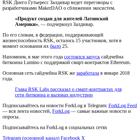
RSK Диего Гутьересс Залдивар ведет переговоры с
разработчиками MakerDAO о сближении экосистем.
«Продукт создан для жителей Латинской
Америки»
, — подчеркнул Залдивар.
По его словам, в федерации, поддерживающей
жизнеспособность RSK, осталось 15 участников, хотя в
момент основания их
было
25.
Напомним, в мае этого года
состоялся запуск
сайдчейна
биткоина Lumino с поддержкой смарт-контрактов Ethereum.
Основная сеть сайдчейна RSK же
заработала
в январе 2018
года.
Глава RSK Labs рассказал о смарт-контрактах для
сети биткоина и вызовах индустрии
Подписывайтесь на новости ForkLog в Telegram:
ForkLog Feed
— вся лента новостей,
ForkLog
— самые важные новости и
опросы.
Подписывайтесь на ForkLog в социальных сетях
Telegram (основной канал)
Facebook
X