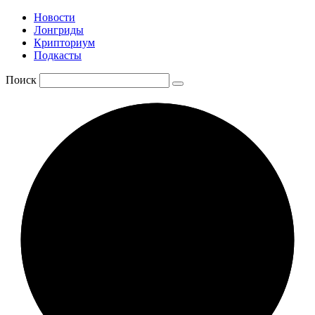
Новости
Лонгриды
Крипториум
Подкасты
Поиск