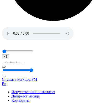
×1
Слушать ForkLog FM
En
Искусственный интеллект
Дайджест месяца
Корпораты