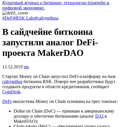
Культовый журнал о биткоине, технологии блокчейн и
цифровой экономике.
#DeFi
#RSK Labs
#сайдчейны
В сайдчейне биткоина
запустили аналог DeFi-
проекта MakerDAO
12.12.2019
nts
Стартап Money on Chain запустил DeFi-платформу на базе
сайдчейна
биткоина RSK. Поверх нее разработчики будут
создавать продукты в области кредитования, сообщает
CoinDesk
.
DeFi
-экосистема Money on Chain основана на трех токенах:
Dollar on Chain (DoC) — привязан к американскому
доллару и обеспечен биткоинами (аналог
DAI
в
MakerDAO);
Chain tokens (MoC) — обеспечивает право голоса