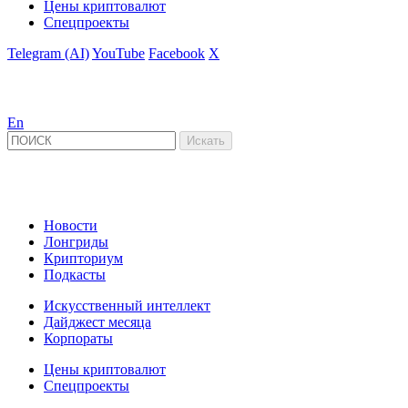
Цены криптовалют
Спецпроекты
Telegram (AI)
YouTube
Facebook
X
En
Новости
Лонгриды
Крипториум
Подкасты
Искусственный интеллект
Дайджест месяца
Корпораты
Цены криптовалют
Спецпроекты