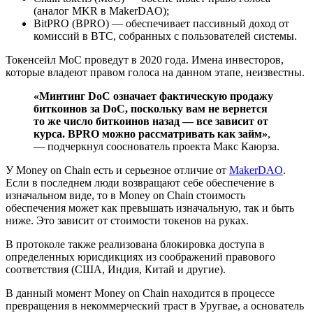
(аналог MKR в MakerDAO);
BitPRO (BPRO) — обеспечивает пассивный доход от
комиссий в BTC, собранных с пользователей системы.
Токенсейл MoC проведут в 2020 года. Имена инвесторов,
которые владеют правом голоса на данном этапе, неизвестны.
«Минтинг DoC означает фактическую продажу
биткоинов за DoC, поскольку вам не вернется
то же число биткоинов назад — все зависит от
курса. BPRO можно рассматривать как займ»
,
— подчеркнул сооснователь проекта Макс Каюрза.
У Money on Chain есть и серьезное отличие от
MakerDAO
.
Если в последнем люди возвращают себе обеспечение в
изначальном виде, то в Money on Chain стоимость
обеспечения может как превышать изначальную, так и быть
ниже. Это зависит от стоимости токенов на руках.
В протоколе также реализована блокировка доступа в
определенных юрисдикциях из соображений правового
соответствия (США, Индия, Китай и другие).
В данный момент Money on Chain находится в процессе
превращения в некоммерческий траст в Уругвае, а основатель