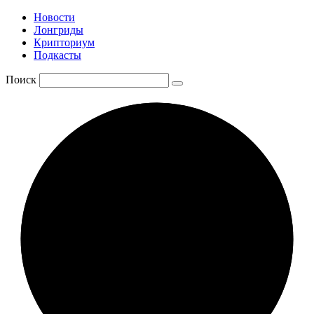
Новости
Лонгриды
Крипториум
Подкасты
Поиск