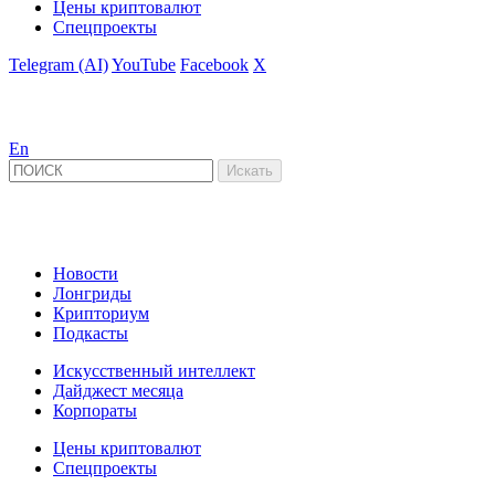
Цены криптовалют
Спецпроекты
Telegram (AI)
YouTube
Facebook
X
En
Новости
Лонгриды
Крипториум
Подкасты
Искусственный интеллект
Дайджест месяца
Корпораты
Цены криптовалют
Спецпроекты