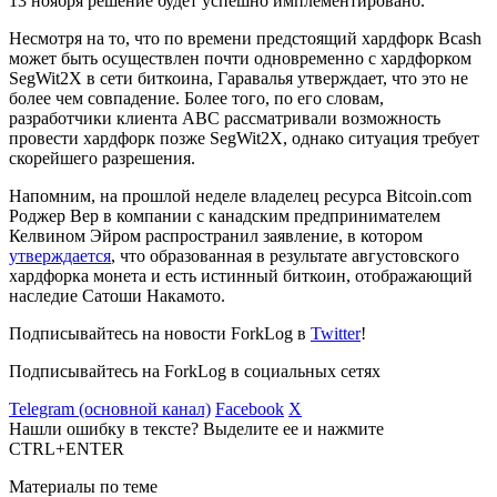
13 ноября решение будет успешно имплементировано.
Несмотря на то, что по времени предстоящий хардфорк Bcash
может быть осуществлен почти одновременно с хардфорком
SegWit2X в сети биткоина, Гаравалья утверждает, что это не
более чем совпадение. Более того, по его словам,
разработчики клиента ABC рассматривали возможность
провести хардфорк позже SegWit2X, однако ситуация требует
скорейшего разрешения.
Напомним, на прошлой неделе владелец ресурса Bitcoin.com
Роджер Вер в компании с канадским предпринимателем
Келвином Эйром распространил заявление, в котором
утверждается
, что образованная в результате августовского
хардфорка монета и есть истинный биткоин, отображающий
наследие Сатоши Накамото.
Подписывайтесь на новости ForkLog в
Twitter
!
Подписывайтесь на ForkLog в социальных сетях
Telegram (основной канал)
Facebook
X
Нашли ошибку в тексте? Выделите ее и нажмите
CTRL+ENTER
Материалы по теме