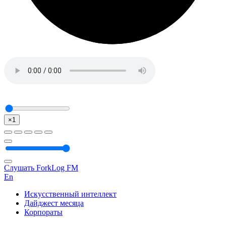
×1
Слушать ForkLog FM
En
Искусственный интеллект
Дайджест месяца
Корпораты