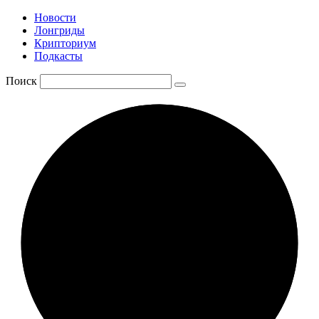
Новости
Лонгриды
Крипториум
Подкасты
Поиск