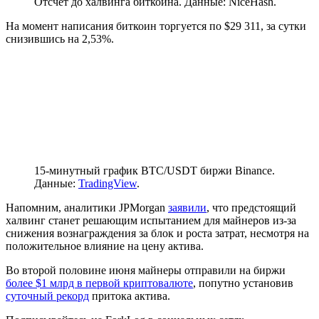
Отсчет до халвинга биткоина. Данные: NiceHash.
На момент написания биткоин торгуется по $29 311, за сутки
снизившись на 2,53%.
15-минутный график BTC/USDT биржи Binance.
Данные:
TradingView
.
Напомним, аналитики JPMorgan
заявили
, что предстоящий
халвинг станет решающим испытанием для майнеров из-за
снижения вознаграждения за блок и роста затрат, несмотря на
положительное влияние на цену актива.
Во второй половине июня майнеры отправили на биржи
более $1 млрд в первой криптовалюте
, попутно установив
суточный рекорд
притока актива.