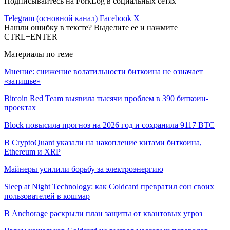
Подписывайтесь на ForkLog в социальных сетях
Telegram (основной канал)
Facebook
X
Нашли ошибку в тексте? Выделите ее и нажмите
CTRL+ENTER
Материалы по теме
Мнение: снижение волатильности биткоина не означает
«затишье»
Bitcoin Red Team выявила тысячи проблем в 390 биткоин-
проектах
Block повысила прогноз на 2026 год и сохранила 9117 BTC
В CryptoQuant указали на накопление китами биткоина,
Ethereum и XRP
Майнеры усилили борьбу за электроэнергию
Sleep at Night Technology: как Coldcard превратил сон своих
пользователей в кошмар
В Anchorage раскрыли план защиты от квантовых угроз