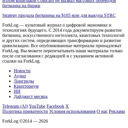
Взлом кошельков Coldcard не вызвал массовых переводов
биткоина на биржи
Strategy продала биткоины на $105 млн для выкупа STRC
ForkLog — культовый журнал о цифровой экономике и
технологиях будущего. С 2014 года документируем развитие
биткоина, искусственного интеллекта, квантовых технологий
и других систем, определяющих трансформацию и развитие
цивилизации.
Все опубликованные материалы принадлежат
ForkLog. Вы можете перепечатывать наши материалы только
после согласования с редакцией и с указанием активной
ссылки на ForkLog.
Новости
Аудио
Лонгриды
Крипториум
ИИ
Дайджест месяца
Telegram (AI)
YouTube
Facebook
X
Политика приватности
Условия использования
О нас
Реклама
ForkLog ©2014 — 2026