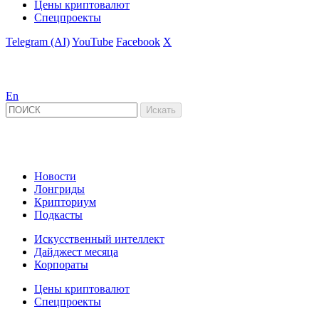
Цены криптовалют
Спецпроекты
Telegram (AI)
YouTube
Facebook
X
En
Новости
Лонгриды
Крипториум
Подкасты
Искусственный интеллект
Дайджест месяца
Корпораты
Цены криптовалют
Спецпроекты