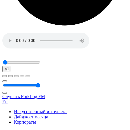
×1
Слушать ForkLog FM
En
Искусственный интеллект
Дайджест месяца
Корпораты