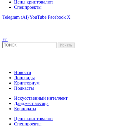
Цены криптовалют
Спецпроекты
Telegram (AI)
YouTube
Facebook
X
En
Новости
Лонгриды
Крипториум
Подкасты
Искусственный интеллект
Дайджест месяца
Корпораты
Цены криптовалют
Спецпроекты