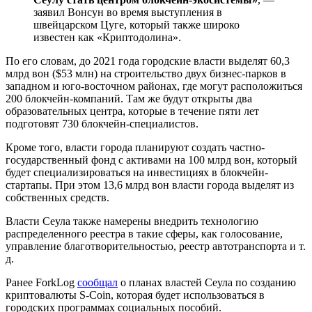
заявил Вонсун во время выступления в
швейцарском Цуге, который также широко
известен как «Криптодолина».
По его словам, до 2021 года городские власти выделят 60,3
млрд вон ($53 млн) на строительство двух бизнес-парков в
западном и юго-восточном районах, где могут расположиться
200 блокчейн-компаний. Там же будут открыты два
образовательных центра, которые в течение пяти лет
подготовят 730 блокчейн-специалистов.
Кроме того, власти города планируют создать частно-
государственный фонд с активами на 100 млрд вон, который
будет специализироваться на инвестициях в блокчейн-
стартапы. При этом 13,6 млрд вон власти города выделят из
собственных средств.
Власти Сеула также намерены внедрить технологию
распределенного реестра в такие сферы, как голосование,
управление благотворительностью, реестр автотранспорта и т.
д.
Ранее ForkLog
сообщал
о планах властей Сеула по созданию
криптовалюты S-Coin, которая будет использоваться в
городских программах социальных пособий.