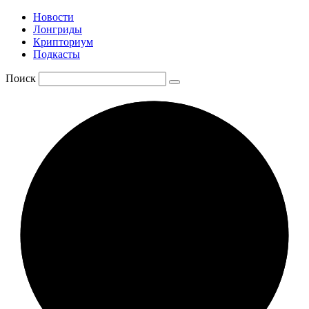
Новости
Лонгриды
Крипториум
Подкасты
Поиск