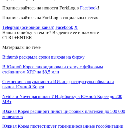
Подписывайтесь на новости ForkLog в
Facebook
!
Подписывайтесь на ForkLog в социальных сетях
Telegram (основной канал)
Facebook
X
Нашли ошибку в тексте? Выделите ее и нажмите
CTRL+ENTER
Материалы по теме
Bithumb раскрыла сроки выхода на биржу
В Южной Корее ликвидировали схему с фейковым
стейкингом XRP на $8,5 млн
Сомнения в окупаемости ИИ-инфраструктуры обвалили
рынок Южной Кореи
Nvidia и Naver расширят ИИ-фабрику в Южной Корее до 200
МВт
Южная Корея расширит пилот цифровых платежей до 500 000
кошельков
Южная Корея протестирует токенизированные гособлигации