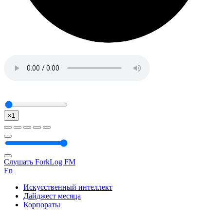
×1
Слушать ForkLog FM
En
Искусственный интеллект
Дайджест месяца
Корпораты