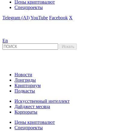
Цены криптовалют
Спецпроекты
Telegram (AI)
YouTube
Facebook
X
En
Новости
Лонгриды
Крипториум
Подкасты
Искусственный интеллект
Дайджест месяца
Корпораты
Цены криптовалют
Спецпроекты