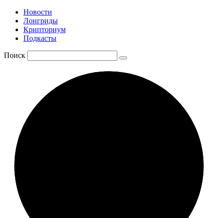
Новости
Лонгриды
Крипториум
Подкасты
Поиск