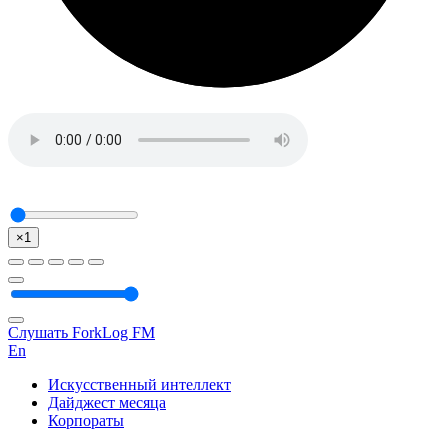
×1
Слушать ForkLog FM
En
Искусственный интеллект
Дайджест месяца
Корпораты