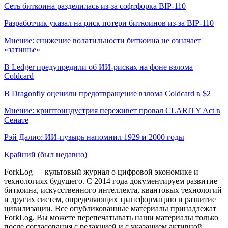
Сеть биткоина разделилась из-за софтфорка BIP-110
Разработчик указал на риск потери биткоинов из-за BIP-110
Мнение: снижение волатильности биткоина не означает
«затишье»
В Ledger предупредили об ИИ-рисках на фоне взлома
Coldcard
В Dragonfly оценили предотвращение взлома Coldcard в $2
Мнение: криптоиндустрия переживет провал CLARITY Act в
Сенате
Рэй Далио: ИИ-пузырь напомнил 1929 и 2000 годы
Крайний (был недавно)
ForkLog — культовый журнал о цифровой экономике и
технологиях будущего. С 2014 года документируем развитие
биткоина, искусственного интеллекта, квантовых технологий
и других систем, определяющих трансформацию и развитие
цивилизации.
Все опубликованные материалы принадлежат
ForkLog. Вы можете перепечатывать наши материалы только
после согласования с редакцией и с указанием активной