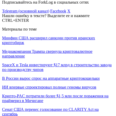
Подписывайтесь на ForkLog в социальных сетях
Telegram (основной канал)
Facebook
X
Нашли ошибку в тексте? Выделите ее и нажмите
CTRL+ENTER
Материалы по теме
Минфин США расширил санкции против иранских
криптобирж
Медиакомпания Трампа свернула криптовалютное
направление
SpaceX и Tesla инвестируют $17 млрд в строительство завода
по производству чипов
В России вырос спрос на аппаратные криптокошельки
ИИ впервые спроектировал полные геномы вирусов
Крипто-PAC потратили более $1,5 млн после поражения на
праймериз в Мичигане
Сенат США перенес голосование по CLARITY Act на
сентябрь