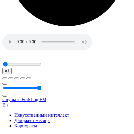
×1
Слушать ForkLog FM
En
Искусственный интеллект
Дайджест месяца
Корпораты