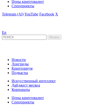
Цены криптовалют
Спецпроекты
Telegram (AI)
YouTube
Facebook
X
En
Новости
Лонгриды
Крипториум
Подкасты
Искусственный интеллект
Дайджест месяца
Корпораты
Цены криптовалют
Спецпроекты