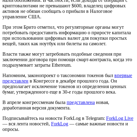
налогообложении. В частности, если доходы от операции с
криптовалютами не превышают $600, владелец цифровых
активов не обязан сообщать о прибыли в Налоговое
управление США.
При этом Брито отметил, что регуляторные органы могут
потребовать предоставить информацию о приросте капитала
при использовании цифровых валют для покупки простых
вещей, таких как ноутбук или билеты на самолет.
Власти также могут затребовать подобные сведения при
заключении договора при помощи смарт-контракта, когда это
подразумевает затраты Ethereum.
Напомним, законопроект о таксономии токенов был
впервые
представлен
в Конгрессе в декабре прошлого года. Он
предполагает исключение токенов из определения ценных
бумаг, утвержденного еще в 30-е годы прошлого века.
В апреле конгрессменам была
представлена
новая,
доработанная версия документа.
Подписывайтесь на новости ForkLog в Telegram:
ForkLog Live
— вся лента новостей,
ForkLog
— самые важные новости и
опросы.