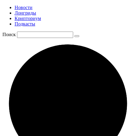
Новости
Лонгриды
Крипториум
Подкасты
Поиск