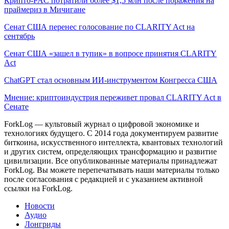
Крипто-PAC потратили более $1,5 млн после поражения на
праймериз в Мичигане
Сенат США перенес голосование по CLARITY Act на
сентябрь
Сенат США «зашел в тупик» в вопросе принятия CLARITY
Act
ChatGPT стал основным ИИ-инструментом Конгресса США
Мнение: криптоиндустрия переживет провал CLARITY Act в
Сенате
ForkLog — культовый журнал о цифровой экономике и
технологиях будущего. С 2014 года документируем развитие
биткоина, искусственного интеллекта, квантовых технологий
и других систем, определяющих трансформацию и развитие
цивилизации.
Все опубликованные материалы принадлежат
ForkLog. Вы можете перепечатывать наши материалы только
после согласования с редакцией и с указанием активной
ссылки на ForkLog.
Новости
Аудио
Лонгриды