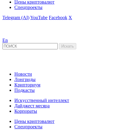
Цены криптовалют
Спецпроекты
Telegram (AI)
YouTube
Facebook
X
En
Новости
Лонгриды
Крипториум
Подкасты
Искусственный интеллект
Дайджест месяца
Корпораты
Цены криптовалют
Спецпроекты