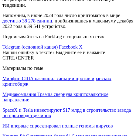
тенденции.
Напомним, в июне 2024 года число криптоматов в мире
достигло 38 278 единиц
, приблизившись к максимуму декабря
2022 года в 39 541 устройство.
Подписывайтесь на ForkLog в социальных сетях
Telegram (основной канал)
Facebook
X
Нашли ошибку в тексте? Выделите ее и нажмите
CTRL+ENTER
Материалы по теме
Минфин США расширил санкции против иранских
криптобирж
Медиакомпания Трампа свернула криптовалютное
направление
SpaceX и Tesla инвестируют $17 млрд в строительство завода
по производству чипов
ИИ впервые спроектировал полные геномы вирусов