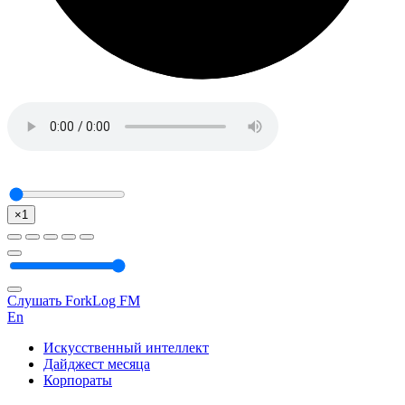
×1
Слушать ForkLog FM
En
Искусственный интеллект
Дайджест месяца
Корпораты