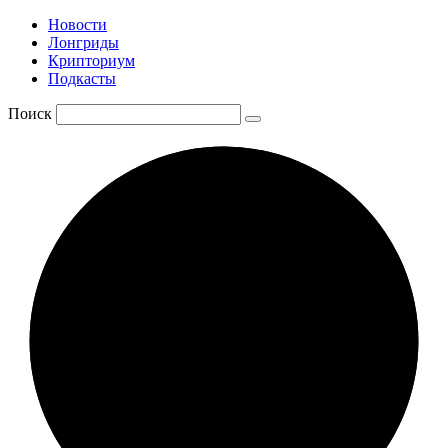
Новости
Лонгриды
Крипториум
Подкасты
Поиск