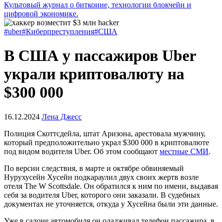
Культовый журнал о биткоине, технологии блокчейн и
цифровой экономике.
#uber
#Киберпреступления
#США
В США у пассажиров Uber
украли криптовалюту на
$300 000
16.12.2024
Лена Джесс
Полиция Скоттсдейла, штат Аризона, арестовала мужчину,
который предположительно украл $300 000 в криптовалюте
под видом водителя Uber. Об этом сообщают
местные СМИ
.
По версии следствия, в марте и октябре обвиняемый
Нурухусейн Хусейн подкараулил двух своих жертв возле
отеля The W Scottsdale. Он обратился к ним по имени, выдавая
себя за водителя Uber, которого они заказали. В судебных
документах не уточняется, откуда у Хусейна были эти данные.
Уже в салоне автомобиля он одалживал телефон пассажира, в