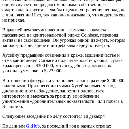
одном случае под предлогом поломки собственного
смартфона, в другом — якобы с целью устранения неполадок
в приложении Uber, так как оно показывало, что водитель еще
не приехал.
В дальнейшем злоумышленник взламывал аккаунты
пассажиров на криптовалютной бирже Coinbase, переводя
активы на свой кошелек. Он угрожал одной из жертв, которая
заподозрила неладное и потребовала вернуть телефон.
Хусейну предъявили обвинения в краже, мошенничестве и
отмывании денег. Согласно подсчетам властей, общая сумма
краж превысила $300 000, хотя в судебных документах
указана сумма около $223 000.
В отношении фигуранта установлен залог в размере $200 000
наличными. При внесении суммы Хусейна поместят под
дистанционное наблюдение, запретят пользоваться
интернетом и выезжать за границу во избежание
уничтожения «дополнительных доказательств» или побега в
Эфиопию.
Следующее заседание по делу состоится 18 декабря.
По данным
GitHub
, за последний год в разных странах