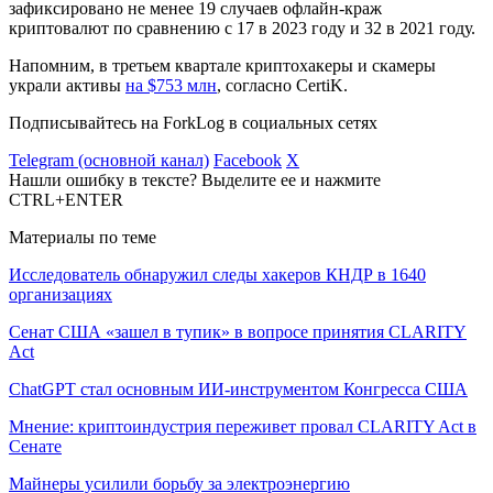
зафиксировано не менее 19 случаев офлайн-краж
криптовалют по сравнению с 17 в 2023 году и 32 в 2021 году.
Напомним, в третьем квартале криптохакеры и скамеры
украли активы
на $753 млн
, согласно CertiK.
Подписывайтесь на ForkLog в социальных сетях
Telegram (основной канал)
Facebook
X
Нашли ошибку в тексте? Выделите ее и нажмите
CTRL+ENTER
Материалы по теме
Исследователь обнаружил следы хакеров КНДР в 1640
организациях
Сенат США «зашел в тупик» в вопросе принятия CLARITY
Act
ChatGPT стал основным ИИ-инструментом Конгресса США
Мнение: криптоиндустрия переживет провал CLARITY Act в
Сенате
Майнеры усилили борьбу за электроэнергию