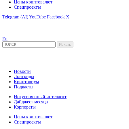
Цены криптовалют
Спецпроекты
Telegram (AI)
YouTube
Facebook
X
En
Новости
Лонгриды
Крипториум
Подкасты
Искусственный интеллект
Дайджест месяца
Корпораты
Цены криптовалют
Спецпроекты