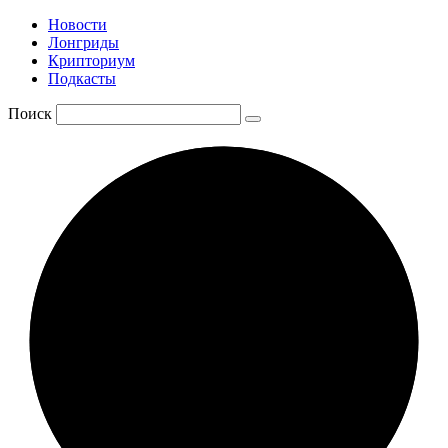
Новости
Лонгриды
Крипториум
Подкасты
Поиск