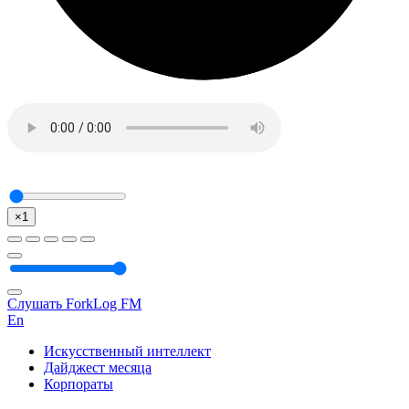
×1
Слушать ForkLog FM
En
Искусственный интеллект
Дайджест месяца
Корпораты