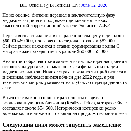
— BIT Official (@BITofficial_EN)
June 12, 2026
По их оценке, биткоин перешел в заключительную фазу
медвежьего цикла и продолжает движение в рамках
классической коррекционной модели Эллиотта A-B-C.
Первая волна снижения в феврале привела цену в диапазон
$60 000–69 000, после чего последовал отскок к $83 000.
Сейчас рынок находится в стадии формирования волны C,
которая может завершиться в районе $50 000–55 000.
Аналитики обращают внимание, что индикаторы настроений
остаются на уровнях, характерных для финальной стадии
медвежьих рынков. Индекс страха и жадности приблизился к
значениям, наблюдавшимся вблизи дна 2022 года, а ряд
технических метрик указывает на глубокую перепроданность
актива.
В качестве важного ориентира эксперты выделяют
реализованную цену биткоина (Realized Price), которая сейчас
составляет около $54 600. Исторически котировки редко
задерживались ниже этого уровня на продолжительное время.
Следующий цикл может запустить замедление