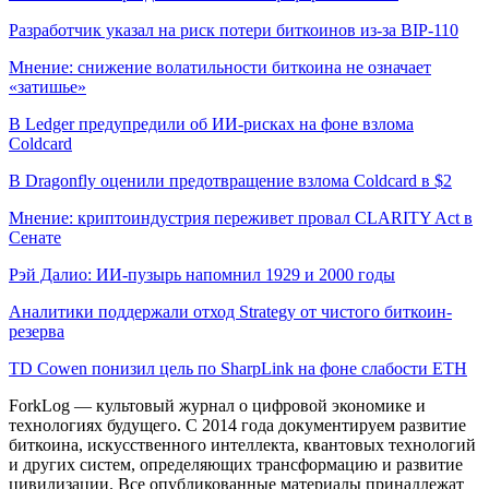
Разработчик указал на риск потери биткоинов из-за BIP-110
Мнение: снижение волатильности биткоина не означает
«затишье»
В Ledger предупредили об ИИ-рисках на фоне взлома
Coldcard
В Dragonfly оценили предотвращение взлома Coldcard в $2
Мнение: криптоиндустрия переживет провал CLARITY Act в
Сенате
Рэй Далио: ИИ-пузырь напомнил 1929 и 2000 годы
Аналитики поддержали отход Strategy от чистого биткоин-
резерва
TD Cowen понизил цель по SharpLink на фоне слабости ETH
ForkLog — культовый журнал о цифровой экономике и
технологиях будущего. С 2014 года документируем развитие
биткоина, искусственного интеллекта, квантовых технологий
и других систем, определяющих трансформацию и развитие
цивилизации.
Все опубликованные материалы принадлежат