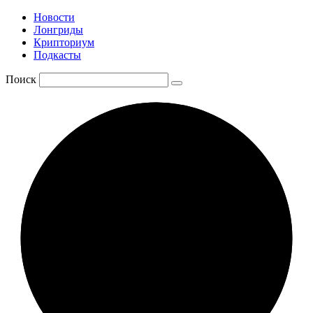
Новости
Лонгриды
Крипториум
Подкасты
Поиск