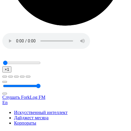
×1
Слушать ForkLog FM
En
Искусственный интеллект
Дайджест месяца
Корпораты