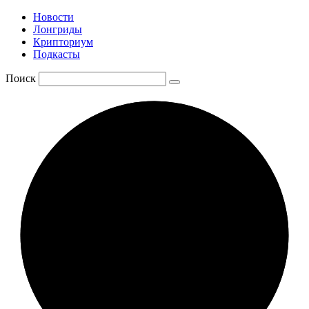
Новости
Лонгриды
Крипториум
Подкасты
Поиск