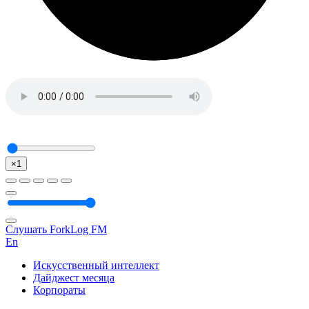
×1
Слушать ForkLog FM
En
Искусственный интеллект
Дайджест месяца
Корпораты