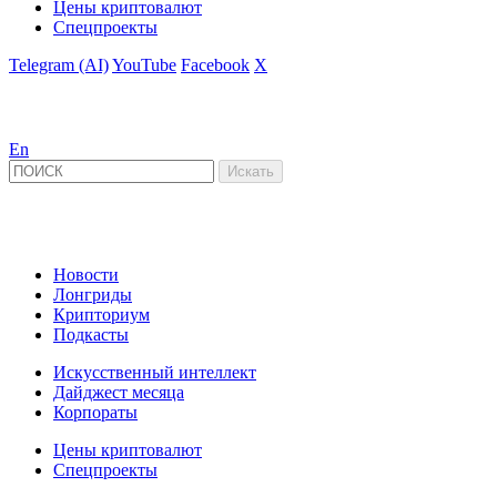
Цены криптовалют
Спецпроекты
Telegram (AI)
YouTube
Facebook
X
En
Новости
Лонгриды
Крипториум
Подкасты
Искусственный интеллект
Дайджест месяца
Корпораты
Цены криптовалют
Спецпроекты