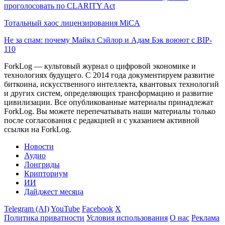
проголосовать по CLARITY Act
Тотальный хаос лицензирования MiCA
Не за спам: почему Майкл Сэйлор и Адам Бэк воюют с BIP-
110
ForkLog — культовый журнал о цифровой экономике и
технологиях будущего. С 2014 года документируем развитие
биткоина, искусственного интеллекта, квантовых технологий
и других систем, определяющих трансформацию и развитие
цивилизации.
Все опубликованные материалы принадлежат
ForkLog. Вы можете перепечатывать наши материалы только
после согласования с редакцией и с указанием активной
ссылки на ForkLog.
Новости
Аудио
Лонгриды
Крипториум
ИИ
Дайджест месяца
Telegram (AI)
YouTube
Facebook
X
Политика приватности
Условия использования
О нас
Реклама