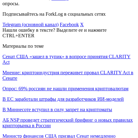
опросы.
Подписывайтесь на ForkLog в социальных сетях
Telegram (основной канал)
Facebook
X
Нашли ошибку в тексте? Выделите ее и нажмите
CTRL+ENTER
Материалы по теме
Сенат США «зашел в тупик» в вопросе принятия CLARITY
Act
Мнение: криптоиндустрия переживет провал CLARITY Act в
Сенате
Опрос: 69% россиян не нашли применения криптовалютам
В ЕС заработали штрафы для разработчиков ИИ-моделей
В Миннесоте вступил в силу запрет на криптоматы
АБ NSP проведет стратегический брифинг о новых правилах
крипторынка в России
Министр финансов США призвал Сенат немедленно