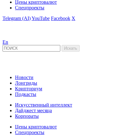
Цены криптовалют
Спецпроекты
Telegram (AI)
YouTube
Facebook
X
En
Новости
Лонгриды
Крипториум
Подкасты
Искусственный интеллект
Дайджест месяца
Корпораты
Цены криптовалют
Спецпроекты