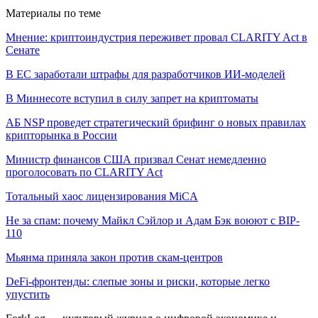
Материалы по теме
Мнение: криптоиндустрия переживет провал CLARITY Act в
Сенате
В ЕС заработали штрафы для разработчиков ИИ-моделей
В Миннесоте вступил в силу запрет на криптоматы
АБ NSP проведет стратегический брифинг о новых правилах
крипторынка в России
Министр финансов США призвал Сенат немедленно
проголосовать по CLARITY Act
Тотальный хаос лицензирования MiCA
Не за спам: почему Майкл Сэйлор и Адам Бэк воюют с BIP-
110
Мьянма приняла закон против скам-центров
DeFi-фронтенды: слепые зоны и риски, которые легко
упустить