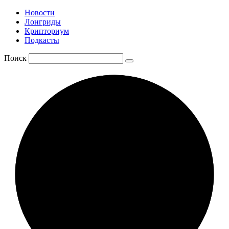
Новости
Лонгриды
Крипториум
Подкасты
Поиск