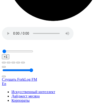
×1
Слушать ForkLog FM
En
Искусственный интеллект
Дайджест месяца
Корпораты