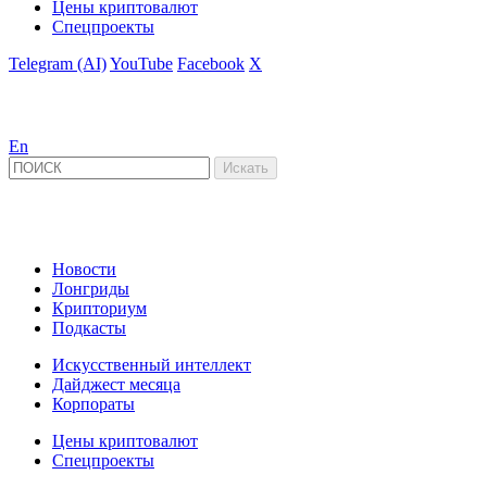
Цены криптовалют
Спецпроекты
Telegram (AI)
YouTube
Facebook
X
En
Новости
Лонгриды
Крипториум
Подкасты
Искусственный интеллект
Дайджест месяца
Корпораты
Цены криптовалют
Спецпроекты