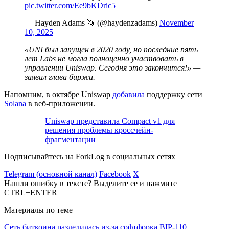
pic.twitter.com/Ee9bKDric5
— Hayden Adams 🦄 (@haydenzadams)
November
10, 2025
«UNI был запущен в 2020 году, но последние пять
лет Labs не могла полноценно участвовать в
управлении Uniswap. Сегодня это закончится!» —
заявил глава биржи.
Напомним, в октябре Uniswap
добавила
поддержку сети
Solana
в веб-приложении.
Uniswap представила Compact v1 для
решения проблемы кроссчейн-
фрагментации
Подписывайтесь на ForkLog в социальных сетях
Telegram (основной канал)
Facebook
X
Нашли ошибку в тексте? Выделите ее и нажмите
CTRL+ENTER
Материалы по теме
Сеть биткоина разделилась из-за софтфорка BIP-110