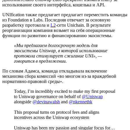
использование своего интерфейса, кошелька и
API
.
UNIfication также предлагает предлагает переместить команды
из Foundation в Labs. Последняя отвечает за основную
разработку протокола и
L2
-сети Unichain. В результате
реорганизации компания возьмет на себя операционные
функции по развитию и финансированию экосистемы.
«Мы предлагаем долгосрочную модель для
экосистемы Uniswap, в которой использование
протокола стимулирует сжигание UNI», —
говорится в предложении.
По словам Адамса, команда откладывала включение
механизма сбора комиссий «во многом из-за враждебной
нормативно-правовой среды».
Today, I’m incredibly excited to make my first proposal
to Uniswap governance on behalf of
@Uniswap
alongside
@devinawalsh
and
@nkennethk
This proposal turns on protocol fees and aligns
incentives across the Uniswap ecosystem
Uniswap has been my passion and singular focus for…