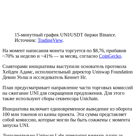
15-минутный график UNI/USDT биржи Binance.
Источник:
TradingView
.
На момент написания монета торгуется по $8,76, прибавив
~70% за неделю и ~41% — за месяц, согласно
CoinGecko
.
Соавторами инициативы выступили основатель протокола
Хейден Адамс, исполнительный директор Uniswap Foundation
Девин Уолш и исследователь Кеннет Нг.
План предусматривает направление части торговых комиссий
на сжигание UNI для сокращения предложения. Для этого
также используют сборы секвенсора Unichain.
Инициатива включает единовременное выведение из оборота
100 млн токенов из казны проекта. Эта сумма представляет
собой комиссии, которые могли бы быть сожжены с момента
запуска UNI.
Дополнительно Uniswap Labs прекратит взимать плату за