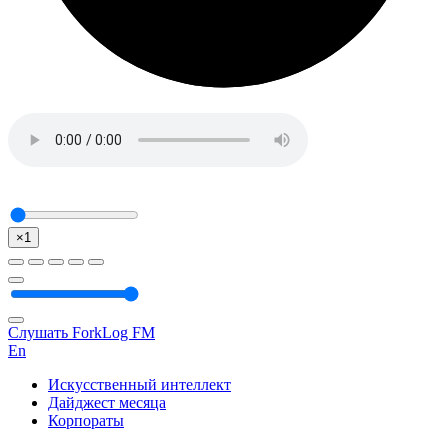
×1
Слушать ForkLog FM
En
Искусственный интеллект
Дайджест месяца
Корпораты