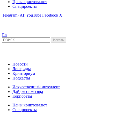
Цены криптовалют
Спецпроекты
Telegram (AI)
YouTube
Facebook
X
En
Новости
Лонгриды
Крипториум
Подкасты
Искусственный интеллект
Дайджест месяца
Корпораты
Цены криптовалют
Спецпроекты