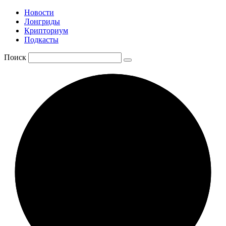
Новости
Лонгриды
Крипториум
Подкасты
Поиск