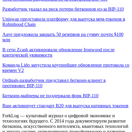
Разработчик указал на риск потери биткоинов из-за BIP-110
Uniswap представила платформу для выпуска мем-токенов в
Robinhood Chain
Aave предложила закрыть 50 резервов на сумму почти $100
млн
В сети Zcash активировали обновление Ironwood после
критической уязвимости
Команда Lido запустила крупнейшее обновление протокола со
времен V2
Ordinals-разработчик представил биткоин-клиент в
противовес BIP-110
Биткоин-майнеры не поддержали форк BIP-110
Base активирует стандарт B20 для выпуска нативных токенов
ForkLog — культовый журнал о цифровой экономике и
технологиях будущего. С 2014 года документируем развитие
биткоина, искусственного интеллекта, квантовых технологий
и других систем, определяющих трансформацию и развитие