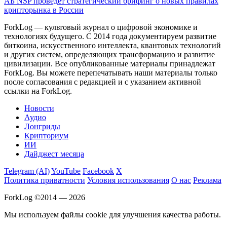
АБ NSP проведет стратегический брифинг о новых правилах
крипторынка в России
ForkLog — культовый журнал о цифровой экономике и
технологиях будущего. С 2014 года документируем развитие
биткоина, искусственного интеллекта, квантовых технологий
и других систем, определяющих трансформацию и развитие
цивилизации.
Все опубликованные материалы принадлежат
ForkLog. Вы можете перепечатывать наши материалы только
после согласования с редакцией и с указанием активной
ссылки на ForkLog.
Новости
Аудио
Лонгриды
Крипториум
ИИ
Дайджест месяца
Telegram (AI)
YouTube
Facebook
X
Политика приватности
Условия использования
О нас
Реклама
ForkLog ©2014 — 2026
Мы используем файлы cookie для улучшения качества работы.