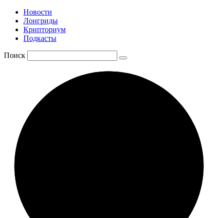
Новости
Лонгриды
Крипториум
Подкасты
Поиск