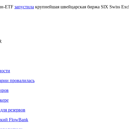
оин-ETF
запустила
крупнейшая швейцарская биржа SIX Swiss Exc
R
ности
арии провалилась
иров
нкере
для резервов
ский FlowBank