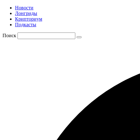
Новости
Лонгриды
Крипториум
Подкасты
Поиск