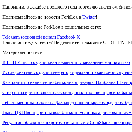
Напомним, в декабре прошлого года торговлю аналогом битк
Подписывайтесь на новости ForkLog в
Twitter
!
Подписывайтесь на ForkLog в социальных сетях
Telegram (основной канал)
Facebook
X
Нашли ошибку в тексте? Выделите ее и нажмите CTRL+ENTE
Материалы по теме
В ETH Zurich создали квантовый чип с механической памятью
Исследователи создали генератор идеальной квантовой случай
Кампания по включению биткоина в резервы Нацбанка Швейц
Спор из-за криптовалют расколол династию швейцарских банк
Tether накопила золото на $23 млрд в швейцарском ядерном бу
Глава ЦБ Швейцарии назвал биткоин «слишком рискованным» 
Регулятор объявил банкротом связанный с CoinShares швейцар