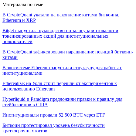
Материалы по теме
В CryptoQuant указали на накопление китами биткоина,
Ethereum и XRP
Bitget выпустила руководство по залогу криптовалют и
токенизированных акций для институциональных
пользователей
В CryptoQuant зафиксировали наращивание позиций биткоин-
китами
В экосистеме Ethereum запустили структуру для работы с
институционалами
Etherealize: на Уолл-стрит перешли от экспериментов к
использованию Ethereum
Hyperliquid и Paradigm предложили правки к правилу для
стейблкоинов в США
Институционалы продали 52 500 BTC через ETF
Биткоин протестировал уровень безубыточности
краткосрочных китов