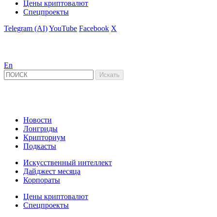
Цены криптовалют
Спецпроекты
Telegram (AI)
YouTube
Facebook
X
En
Новости
Лонгриды
Крипториум
Подкасты
Искусственный интеллект
Дайджест месяца
Корпораты
Цены криптовалют
Спецпроекты