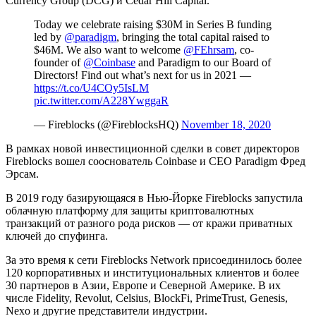
Currency Group (DCG) и Cedar Hill Capital.
Today we celebrate raising $30M in Series B funding
led by
@paradigm
, bringing the total capital raised to
$46M. We also want to welcome
@FEhrsam
, co-
founder of
@Coinbase
and Paradigm to our Board of
Directors! Find out what’s next for us in 2021 —
https://t.co/U4COy5IsLM
pic.twitter.com/A228YwggaR
— Fireblocks (@FireblocksHQ)
November 18, 2020
В рамках новой инвестиционной сделки в совет директоров
Fireblocks вошел сооснователь Coinbase и CEO Paradigm Фред
Эрсам.
В 2019 году базирующаяся в Нью-Йорке Fireblocks запустила
облачную платформу для защиты криптовалютных
транзакций от разного рода рисков — от кражи приватных
ключей до спуфинга.
За это время к сети Fireblocks Network присоединилось более
120 корпоративных и институциональных клиентов и более
30 партнеров в Азии, Европе и Северной Америке. В их
числе Fidelity, Revolut, Celsius, BlockFi, PrimeTrust, Genesis,
Nexo и другие представители индустрии.