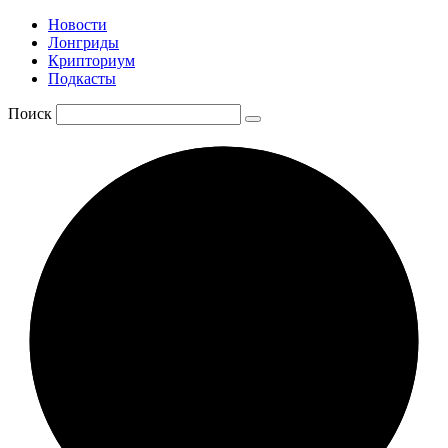
Новости
Лонгриды
Крипториум
Подкасты
Поиск