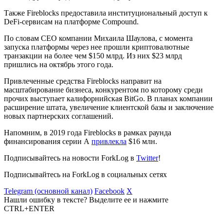
Также Fireblocks предоставила институциональный доступ к
DeFi-сервисам на платформе Compound.
По словам CEO компании Михаила Шаулова, с момента
запуска платформы через нее прошли криптовалютные
транзакции на более чем $150 млрд. Из них $23 млрд
пришлись на октябрь этого года.
Привлеченные средства Fireblocks направит на
масштабирование бизнеса, конкурентом по которому среди
прочих выступает калифорнийская BitGo. В планах компании
расширение штата, увеличение клиентской базы и заключение
новых партнерских соглашений.
Напомним, в 2019 года Fireblocks в рамках раунда
финансирования серии А
привлекла
$16 млн.
Подписывайтесь на новости ForkLog в
Twitter
!
Подписывайтесь на ForkLog в социальных сетях
Telegram (основной канал)
Facebook
X
Нашли ошибку в тексте? Выделите ее и нажмите
CTRL+ENTER