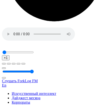
×1
Слушать ForkLog FM
En
Искусственный интеллект
Дайджест месяца
Корпораты