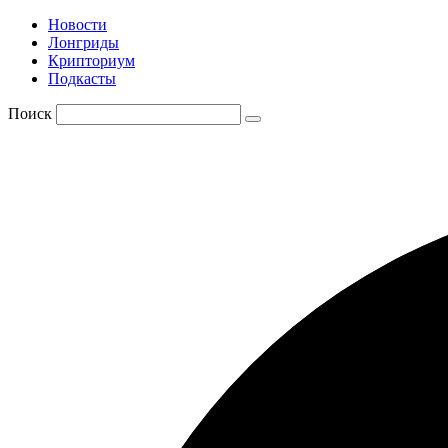
Новости
Лонгриды
Крипториум
Подкасты
Поиск