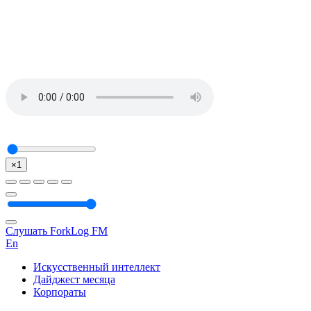
×1
Слушать ForkLog FM
En
Искусственный интеллект
Дайджест месяца
Корпораты