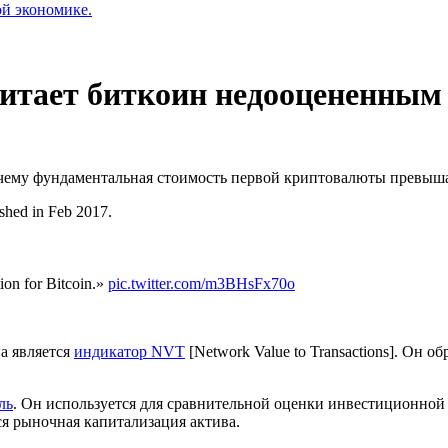
ой экономике.
читает биткоин недооцененным
очему фундаментальная стоимость первой криптовалюты превыш
ished in Feb 2017.
ion for Bitcoin.»
pic.twitter.com/m3BHsFx70o
а является
индикатор NVT
[Network Value to Transactions]. Он 
ль
. Он используется для сравнительной оценки инвестиционно
я рыночная капитализация актива.