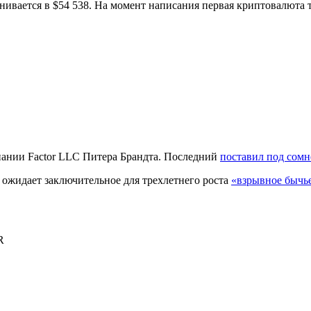
енивается в $54 538. На момент написания первая криптовалюта т
пании Factor LLC Питера Брандта. Последний
поставил под сомн
о ожидает заключительное для трехлетнего роста
«взрывное бычь
R