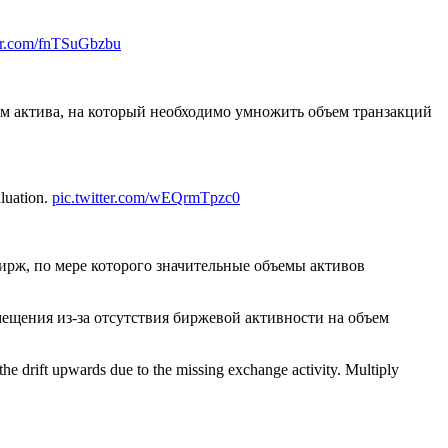
ter.com/fnTSuGbzbu
ом актива, на который необходимо умножить объем транзакций
aluation.
pic.twitter.com/wEQrmTpzc0
рж, по мере которого значительные объемы активов
ещения из-за отсутствия биржевой активности на объем
the drift upwards due to the missing exchange activity. Multiply