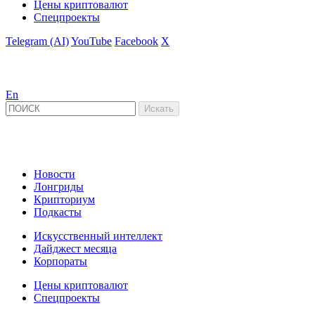
Цены криптовалют
Спецпроекты
Telegram (AI)
YouTube
Facebook
X
En
Новости
Лонгриды
Крипториум
Подкасты
Искусственный интеллект
Дайджест месяца
Корпораты
Цены криптовалют
Спецпроекты