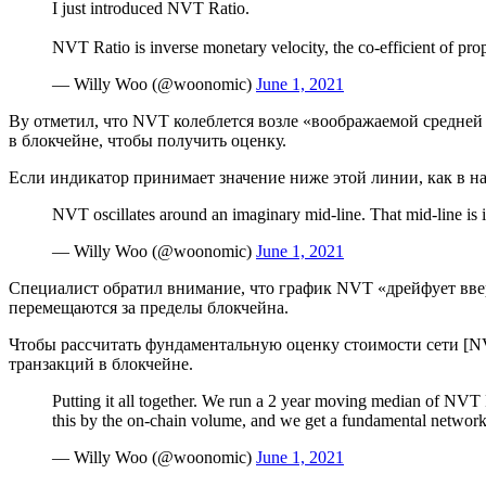
I just introduced NVT Ratio.
NVT Ratio is inverse monetary velocity, the co-efficient of pro
— Willy Woo (@woonomic)
June 1, 2021
Ву отметил, что NVT колеблется возле «воображаемой средней
в блокчейне, чтобы получить оценку.
Если индикатор принимает значение ниже этой линии, как в н
NVT oscillates around an imaginary mid-line. That mid-line is in
— Willy Woo (@woonomic)
June 1, 2021
Специалист обратил внимание, что график NVT «дрейфует вве
перемещаются за пределы блокчейна.
Чтобы рассчитать фундаментальную оценку стоимости сети [NV
транзакций в блокчейне.
Putting it all together. We run a 2 year moving median of NVT Ra
this by the on-chain volume, and we get a fundamental network
— Willy Woo (@woonomic)
June 1, 2021