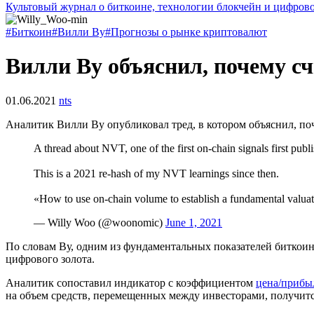
Культовый журнал о биткоине, технологии блокчейн и цифров
#Биткоин
#Вилли Ву
#Прогнозы о рынке криптовалют
Вилли Ву объяснил, почему с
01.06.2021
nts
Аналитик Вилли Ву опубликовал тред, в котором объяснил, п
A thread about NVT, one of the first on-chain signals first publ
This is a 2021 re-hash of my NVT learnings since then.
«How to use on-chain volume to establish a fundamental valuat
— Willy Woo (@woonomic)
June 1, 2021
По словам Ву, одним из фундаментальных показателей биткоин
цифрового золота.
Аналитик сопоставил индикатор с коэффициентом
цена/прибы
на объем средств, перемещенных между инвесторами, получитс