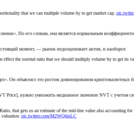
portionality that we can multiple volume by to get market cap.
pic.twit
 линии». По его словам, она является нормальным коэффициент
астоящий момент, — рынок недооценивает актив, и наоборот.
 effect the normal ratio that we should multiply volume by to get its v
рх». Он объяснил это ростом доминирования криптовалютных би
T Price], нужно умножить медианное значение NVT с учетом см
tio, that gets us an estimate of the mid-line value also accounting for 
 valuation.
pic.twitter.com/M2WQtiisLC