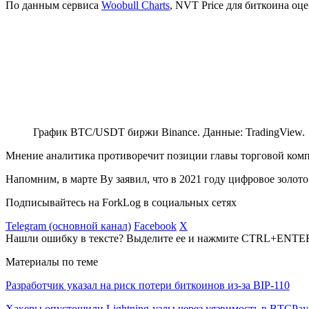
По данным сервиса
Woobull Charts
, NVT Price для биткоина оц
График BTC/USDT биржи Binance. Данные: TradingView.
Мнение аналитика противоречит позиции главы торговой ком
Напомним, в марте Ву заявил, что в 2021 году цифровое золот
Подписывайтесь на ForkLog в социальных сетях
Telegram (основной канал)
Facebook
X
Нашли ошибку в тексте? Выделите ее и нажмите CTRL+ENTE
Материалы по теме
Разработчик указал на риск потери биткоинов из-за BIP-110
Хакеры опустошили Lightning-узлы через уязвимость в BTCPay