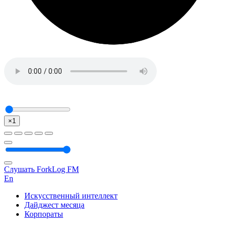
×1
Слушать ForkLog FM
En
Искусственный интеллект
Дайджест месяца
Корпораты