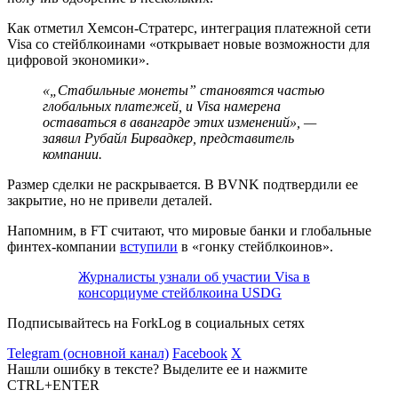
Как отметил Хемсон-Стратерс, интеграция платежной сети
Visa со стейблкоинами «открывает новые возможности для
цифровой экономики».
«„Стабильные монеты” становятся частью
глобальных платежей, и Visa намерена
оставаться в авангарде этих изменений», —
заявил Рубайл Бирвадкер, представитель
компании.
Размер сделки не раскрывается. В BVNK подтвердили ее
закрытие, но не привели деталей.
Напомним, в FT считают, что мировые банки и глобальные
финтех-компании
вступили
в «гонку стейблкоинов».
Журналисты узнали об участии Visa в
консорциуме стейблкоина USDG
Подписывайтесь на ForkLog в социальных сетях
Telegram (основной канал)
Facebook
X
Нашли ошибку в тексте? Выделите ее и нажмите
CTRL+ENTER