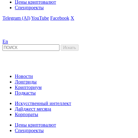
Цены криптовалют
Спецпроекты
Telegram (AI)
YouTube
Facebook
X
En
Новости
Лонгриды
Крипториум
Подкасты
Искусственный интеллект
Дайджест месяца
Корпораты
Цены криптовалют
Спецпроекты