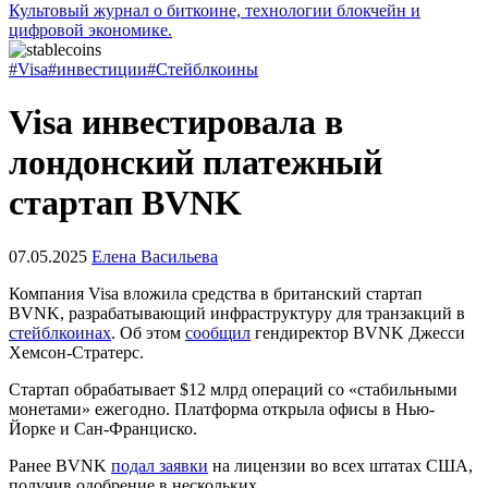
Культовый журнал о биткоине, технологии блокчейн и
цифровой экономике.
#Visa
#инвестиции
#Стейблкоины
Visa инвестировала в
лондонский платежный
стартап BVNK
07.05.2025
Елена Васильева
Компания Visa вложила средства в британский стартап
BVNK, разрабатывающий инфраструктуру для транзакций в
стейблкоинах
. Об этом
сообщил
гендиректор BVNK Джесси
Хемсон-Стратерс.
Стартап обрабатывает $12 млрд операций со «стабильными
монетами» ежегодно. Платформа открыла офисы в Нью-
Йорке и Сан-Франциско.
Ранее BVNK
подал заявки
на лицензии во всех штатах США,
получив одобрение в нескольких.