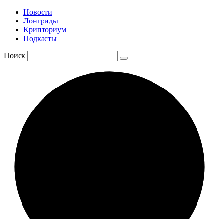
Новости
Лонгриды
Крипториум
Подкасты
Поиск