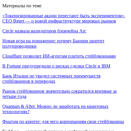
Материалы по теме
«Токенизированные акции перестают быть экспериментом».
CEO Bitget — о новой инфраструктуре мировых рынков
Circle назвала валидаторов блокчейна Arc
Новая игра на понижение: почему Бьюрри шортит
полупроводники
Cloudflare позволит ИИ-агентам платить стейблкоинами
В Fortune предупредили о рисках сделки Circle и IBM
Банк Италии не увидел системных преимуществ
стейблкоинов в переводах
Рынок стейблкоинов значительно сократился впервые за
четыре года
Quantum & After. Можно ли заработать на квантовых
технологиях?
Фиатом по крипте: для чего корпорациям свои стейблкоины