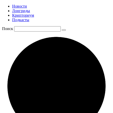
Новости
Лонгриды
Крипториум
Подкасты
Поиск