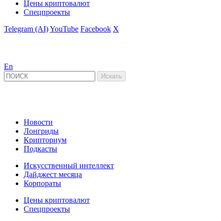
Цены криптовалют
Спецпроекты
Telegram (AI)
YouTube
Facebook
X
En
Новости
Лонгриды
Крипториум
Подкасты
Искусственный интеллект
Дайджест месяца
Корпораты
Цены криптовалют
Спецпроекты