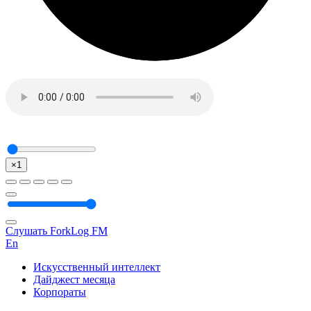
×1
Слушать ForkLog FM
En
Искусственный интеллект
Дайджест месяца
Корпораты