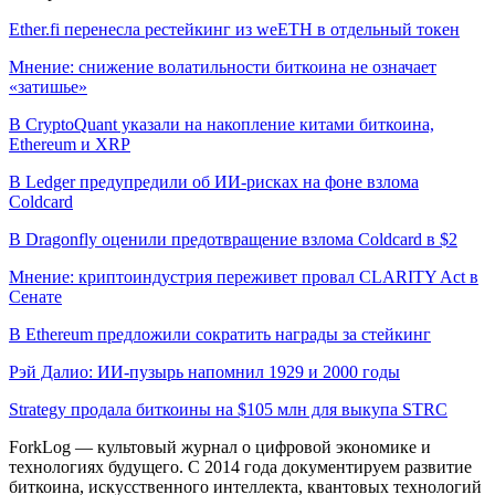
Ether.fi перенесла рестейкинг из weETH в отдельный токен
Мнение: снижение волатильности биткоина не означает
«затишье»
В CryptoQuant указали на накопление китами биткоина,
Ethereum и XRP
В Ledger предупредили об ИИ-рисках на фоне взлома
Coldcard
В Dragonfly оценили предотвращение взлома Coldcard в $2
Мнение: криптоиндустрия переживет провал CLARITY Act в
Сенате
В Ethereum предложили сократить награды за стейкинг
Рэй Далио: ИИ-пузырь напомнил 1929 и 2000 годы
Strategy продала биткоины на $105 млн для выкупа STRC
ForkLog — культовый журнал о цифровой экономике и
технологиях будущего. С 2014 года документируем развитие
биткоина, искусственного интеллекта, квантовых технологий