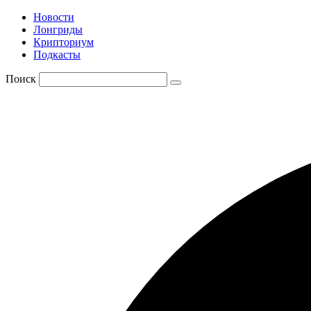
Новости
Лонгриды
Крипториум
Подкасты
Поиск