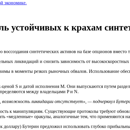
ой экономике.
ль устойчивых к крахам синте
 воссоздания синтетических активов на базе опционов вместо
тельных ликвидаций и снизить зависимость от высокоскоростных 
звимы в моменты резких рыночных обвалов. Использование обес
айк-ценой S и датой исполнения M. Они выпускаются путем разде
спределяются между владельцами P и N.
H, возможность ликвидации отсутствует», — подчеркнул Бутери
сть к манипуляциям. Существующие протоколы требуют обновлен
ать «медленные» оракулы, аналогичные тем, что применяются н
 к доллару) Бутерин предложил использовать глубоко прибыльн