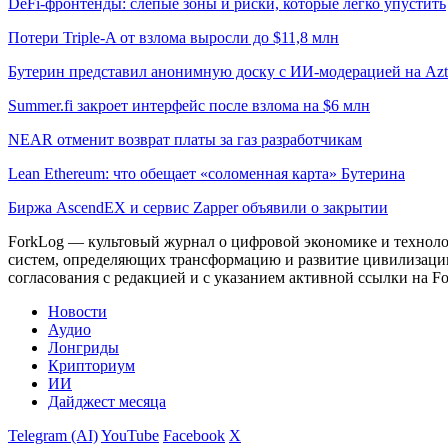
DeFi-фронтенды: слепые зоны и риски, которые легко упустить
Потери Triple-A от взлома выросли до $11,8 млн
Бутерин представил анонимную доску с ИИ-модерацией на Azt
Summer.fi закроет интерфейс после взлома на $6 млн
NEAR отменит возврат платы за газ разработчикам
Lean Ethereum: что обещает «соломенная карта» Бутерина
Биржа AscendEX и сервис Zapper объявили о закрытии
ForkLog — культовый журнал о цифровой экономике и технолог
систем, определяющих трансформацию и развитие цивилизаци
согласования с редакцией и с указанием активной ссылки на Fo
Новости
Аудио
Лонгриды
Крипториум
ИИ
Дайджест месяца
Telegram (AI)
YouTube
Facebook
X