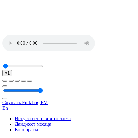
×1
Слушать ForkLog FM
En
Искусственный интеллект
Дайджест месяца
Корпораты