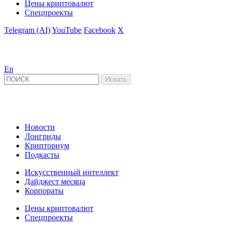
Цены криптовалют
Спецпроекты
Telegram (AI)
YouTube
Facebook
X
En
Новости
Лонгриды
Крипториум
Подкасты
Искусственный интеллект
Дайджест месяца
Корпораты
Цены криптовалют
Спецпроекты