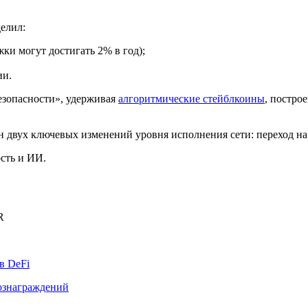
елил:
ки могут достигать 2% в год);
ии.
безопасности», удерживая
алгоритмические стейблкоины
, постро
 двух ключевых изменений уровня исполнения сети: переход на
сть и ИИ.
R
в DeFi
вознаграждений