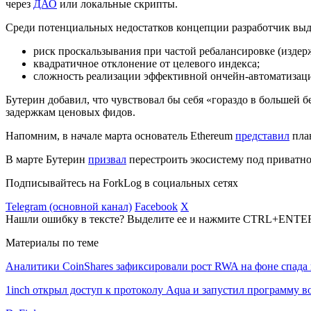
через
ДАО
или локальные скрипты.
Среди потенциальных недостатков концепции разработчик выд
риск проскальзывания при частой ребалансировке (издерж
квадратичное отклонение от целевого индекса;
сложность реализации эффективной ончейн-автоматизац
Бутерин добавил, что чувствовал бы себя «гораздо в большей 
задержкам ценовых фидов.
Напомним, в начале марта основатель Ethereum
представил
план
В марте Бутерин
призвал
перестроить экосистему под приватно
Подписывайтесь на ForkLog в социальных сетях
Telegram (основной канал)
Facebook
X
Нашли ошибку в тексте? Выделите ее и нажмите CTRL+ENTE
Материалы по теме
Аналитики CoinShares зафиксировали рост RWA на фоне спада 
1inch открыл доступ к протоколу Aqua и запустил программу 