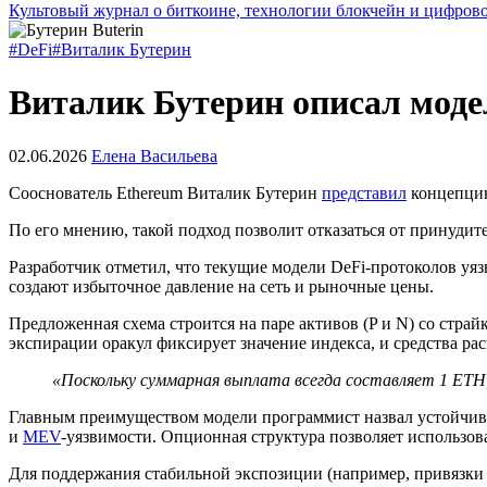
Культовый журнал о биткоине, технологии блокчейн и цифров
#DeFi
#Виталик Бутерин
Виталик Бутерин описал моде
02.06.2026
Елена Васильева
Сооснователь Ethereum Виталик Бутерин
представил
концепцию
По его мнению, такой подход позволит отказаться от принуди
Разработчик отметил, что текущие модели DeFi-протоколов уя
создают избыточное давление на сеть и рыночные цены.
Предложенная схема строится на паре активов (P и N) со стр
экспирации оракул фиксирует значение индекса, и средства ра
«Поскольку суммарная выплата всегда составляет 1 ET
Главным преимуществом модели программист назвал устойчиво
и
MEV
-уязвимости. Опционная структура позволяет использов
Для поддержания стабильной экспозиции (например, привязки