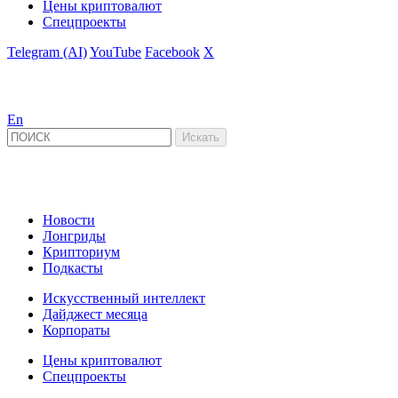
Цены криптовалют
Спецпроекты
Telegram (AI)
YouTube
Facebook
X
En
Новости
Лонгриды
Крипториум
Подкасты
Искусственный интеллект
Дайджест месяца
Корпораты
Цены криптовалют
Спецпроекты