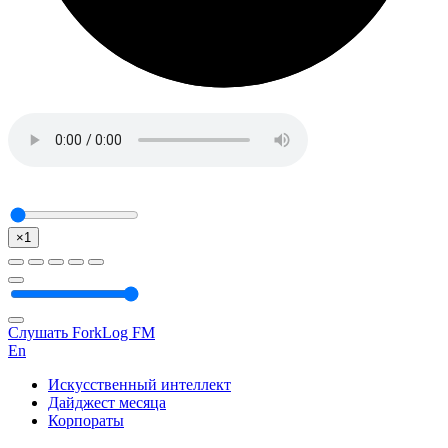
×1
Слушать ForkLog FM
En
Искусственный интеллект
Дайджест месяца
Корпораты