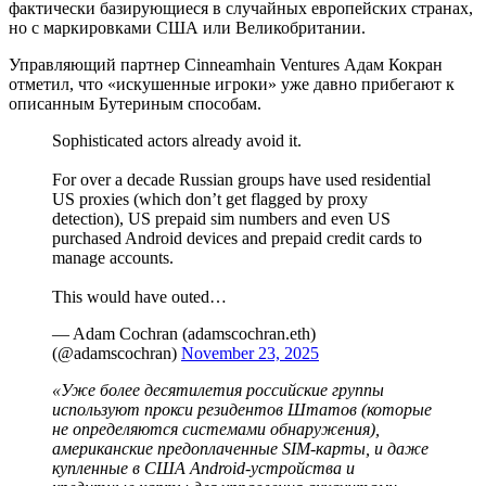
фактически базирующиеся в случайных европейских странах,
но с маркировками США или Великобритании.
Управляющий партнер Cinneamhain Ventures Адам Кокран
отметил, что «искушенные игроки» уже давно прибегают к
описанным Бутериным способам.
Sophisticated actors already avoid it.
For over a decade Russian groups have used residential
US proxies (which don’t get flagged by proxy
detection), US prepaid sim numbers and even US
purchased Android devices and prepaid credit cards to
manage accounts.
This would have outed…
— Adam Cochran (adamscochran.eth)
(@adamscochran)
November 23, 2025
«Уже более десятилетия российские группы
используют прокси резидентов Штатов (которые
не определяются системами обнаружения),
американские предоплаченные SIM-карты, и даже
купленные в США Android-устройства и