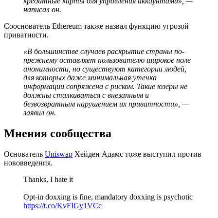
кредитные карты для управления аккаунтами», —
написал он.
Сооснователь Ethereum также назвал функцию угрозой
приватности.
«В большинстве случаев раскрытие страны по-
прежнему оставляет пользователю широкое поле
анонимности, но существуют категории людей,
для которых даже минимальная утечка
информации сопряжена с риском. Такие юзеры не
должны сталкиваться с внезапным и
безвозвратным нарушением их приватности», —
заявил он.
Мнения сообщества
Основатель
Uniswap
Хейден Адамс тоже выступил против
нововведения.
Thanks, I hate it
Opt-in doxxing is fine, mandatory doxxing is psychotic
https://t.co/KvFIGy1VCc