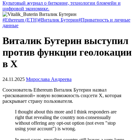
Культовый журнал о биткоине, технологии блокчейн и
цифровой экономике.
#Ethereum (ETH)
#Виталик Бутерин
#Приватность и личные
данные
Виталик Бутерин выступил
против функции геолокации
в X
24.11.2025
Мирослава Андреева
Сооснователь Ethereum Виталик Бутерин назвал
«рискованной» новую возможность соцсети X, которая
раскрывает страну пользователя.
I thought about this more and I think responders are
right that revealing the country non-consensually
without offering any opt-out option (not even "stop
using your account") is wrong.
In most cases, revealing country still leaves a very large