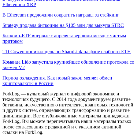
Ethereum и XRP
В Ethereum предложили сократить награды за стейкинг
Strategy продала биткоины на $105 млн для выкупа STRC
Биткоин-ETF впервые с апреля завершили месяц с чистым
притоком
TD Cowen понизил цель по SharpLink на фоне слабости ETH
Команда Lido запустила крупнейшее обновление протокола со
времен V2
Период охлаждения. Как новый закон меняет обмен
криптовалюты в России
ForkLog — культовый журнал о цифровой экономике и
технологиях будущего. С 2014 года документируем развитие
биткоина, искусственного интеллекта, квантовых технологий
и других систем, определяющих трансформацию и развитие
цивилизации.
Все опубликованные материалы принадлежат
ForkLog. Вы можете перепечатывать наши материалы только
после согласования с редакцией и с указанием активной
ссылки на ForkLog.