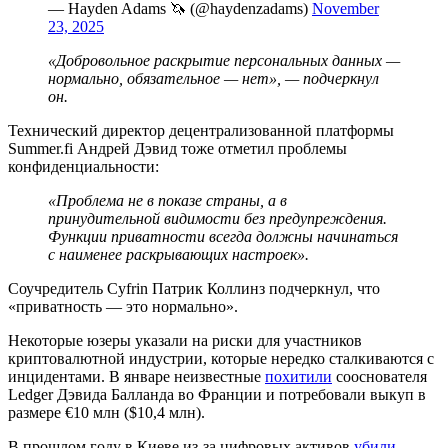
— Hayden Adams 🦄 (@haydenzadams)
November
23, 2025
«Добровольное раскрытие персональных данных —
нормально, обязательное — нет», — подчеркнул
он.
Технический директор децентрализованной платформы
Summer.fi Андрей Дэвид тоже отметил проблемы
конфиденциальности:
«Проблема не в показе страны, а в
принудительной видимости без предупреждения.
Функции приватности всегда должны начинаться
с наименее раскрывающих настроек».
Соучредитель Cyfrin Патрик Коллинз подчеркнул, что
«приватность — это нормально».
Некоторые юзеры указали на риски для участников
криптовалютной индустрии, которые нередко сталкиваются с
инцидентами. В январе неизвестные
похитили
сооснователя
Ledger Дэвида Балланда во Франции и потребовали выкуп в
размере €10 млн ($10,4 млн).
В прошлом году в Киеве из-за цифровых активов
убили