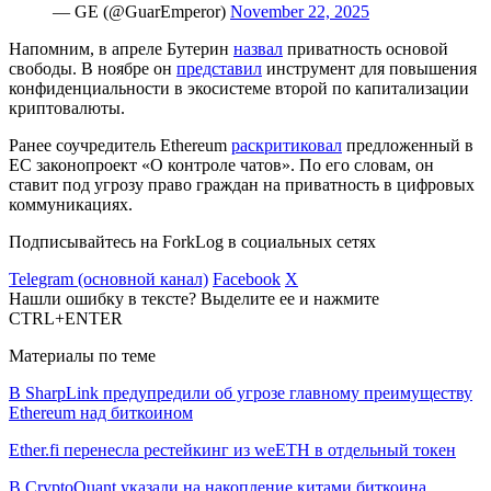
— GE (@GuarEmperor)
November 22, 2025
Напомним, в апреле Бутерин
назвал
приватность основой
свободы. В ноябре он
представил
инструмент для повышения
конфиденциальности в экосистеме второй по капитализации
криптовалюты.
Ранее соучредитель Ethereum
раскритиковал
предложенный в
ЕС законопроект «О контроле чатов». По его словам, он
ставит под угрозу право граждан на приватность в цифровых
коммуникациях.
Подписывайтесь на ForkLog в социальных сетях
Telegram (основной канал)
Facebook
X
Нашли ошибку в тексте? Выделите ее и нажмите
CTRL+ENTER
Материалы по теме
В SharpLink предупредили об угрозе главному преимуществу
Ethereum над биткоином
Ether.fi перенесла рестейкинг из weETH в отдельный токен
В CryptoQuant указали на накопление китами биткоина,