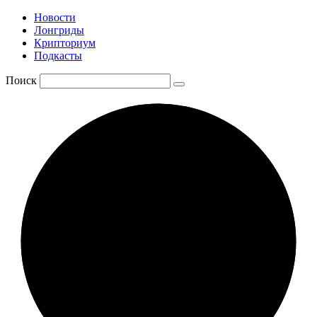
Новости
Лонгриды
Крипториум
Подкасты
Поиск