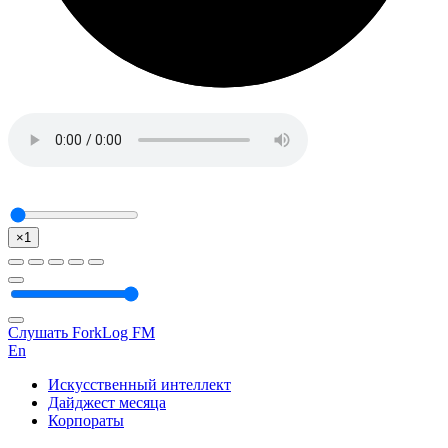
×1
Слушать ForkLog FM
En
Искусственный интеллект
Дайджест месяца
Корпораты