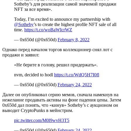
Sotheby’s для реализации самой значимой продажи
NFT за все время».
Today, I’m excited to announce my partnership with
@Sotheby
’s to create the highest profile NFT sale of all
time.
https://t.co/woBaWIcrWZ
— 0x650d (@0x650d)
February 8, 2022
Однако перед началом торгов коллекционер снял лот с
продажи и заявил:
«Не берите в голову, решил придержать».
nvm, decided to hodl
https://t.co/WdQ5H7I0fl
— 0x650d (@0x650d)
February 24, 2022
Далее он опубликовал серию мемов, сначала намекнув на
нежелание продавать активы на фоне падения цены. Затем
0x650d дал понять, что «кинув» Sotheby’s с аукционом он
выводит CryptoPunks в мейнстрим.
pic.twitter.com/M0l9wvH3T5
— 0x650d (@0x650d)
February 24, 2022