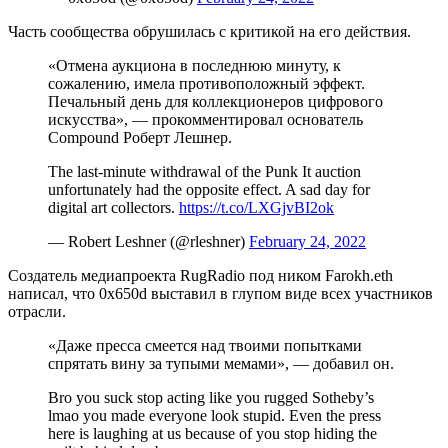
Часть сообщества обрушилась с критикой на его действия.
«Отмена аукциона в последнюю минуту, к
сожалению, имела противоположный эффект.
Печальный день для коллекционеров цифрового
искусства», — прокомментировал основатель
Compound Роберт Лешнер.
The last-minute withdrawal of the Punk It auction
unfortunately had the opposite effect. A sad day for
digital art collectors.
https://t.co/LXGjvBI2ok
— Robert Leshner (@rleshner)
February 24, 2022
Создатель медиапроекта RugRadio под ником Farokh.eth
написал, что 0x650d выставил в глупом виде всех участников
отрасли.
«Даже пресса смеется над твоими попытками
спрятать вину за тупыми мемами», — добавил он.
Bro you suck stop acting like you rugged Sotheby’s
lmao you made everyone look stupid. Even the press
here is laughing at us because of you stop hiding the