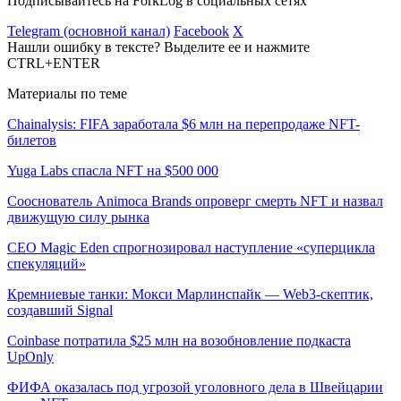
Подписывайтесь на ForkLog в социальных сетях
Telegram (основной канал)
Facebook
X
Нашли ошибку в тексте? Выделите ее и нажмите
CTRL+ENTER
Материалы по теме
Chainalysis: FIFA заработала $6 млн на перепродаже NFT-
билетов
Yuga Labs спасла NFT на $500 000
Сооснователь Animoca Brands опроверг смерть NFT и назвал
движущую силу рынка
CEO Magic Eden спрогнозировал наступление «суперцикла
спекуляций»
Кремниевые танки: Мокси Марлинспайк — Web3-скептик,
создавший Signal
Coinbase потратила $25 млн на возобновление подкаста
UpOnly
ФИФА оказалась под угрозой уголовного дела в Швейцарии