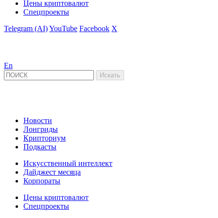
Цены криптовалют
Спецпроекты
Telegram (AI)
YouTube
Facebook
X
En
Новости
Лонгриды
Крипториум
Подкасты
Искусственный интеллект
Дайджест месяца
Корпораты
Цены криптовалют
Спецпроекты