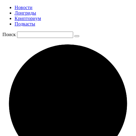
Новости
Лонгриды
Крипториум
Подкасты
Поиск