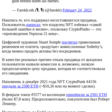
guilt behind dumb ass memes.
— Farokh.eth (🎙, 🎙) (@farokh)
February 24, 2022
Нашлись те, кто поддержал несостоявшегося продавца.
Пользователь
написал
, что владелец NFT избежал «самой
большой ошибки в жизни», поскольку CryptoPunks — это
«произведения Уорхола 21 века».
Цифровой художник Stuart Semple
посчитал
правильным
решением не платить «раздутые» комиссионные Sotheby’s,
когда можно продать активы без посредников.
В качестве реальных причин отказа продавца от аукциона
пользователи назвали комиссии и, возможно, низкую
предполагаемую цену продажи, которая не соответствовала
его ожиданиям.
Напомним, в декабре 2021 года NFT CryptoPunk #4156
продали за 2500 ETH
(~$10,26 млн на момент сделки).
В феврале токен #5577 из коллекции
приобрели за 2501 ETH
(более $7,8 млн). Предположительно, покупателем был Роберт
Лешнер.