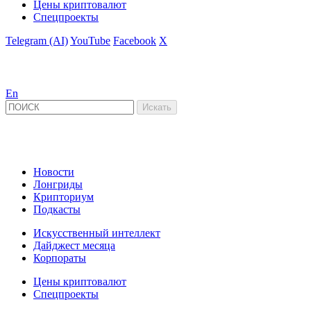
Цены криптовалют
Спецпроекты
Telegram (AI)
YouTube
Facebook
X
En
Новости
Лонгриды
Крипториум
Подкасты
Искусственный интеллект
Дайджест месяца
Корпораты
Цены криптовалют
Спецпроекты