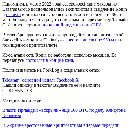
Напомним, в марте 2022 года северокорейские хакеры из
Lazarus Group воспользовались эксплойтом в сайдчейне Ronin
и
вывели
криптоактивы общей стоимостью примерно $625
млн. Большую часть средств они отмыли через миксер Tornado
Cash, впоследствии
попавший под санкции США
.
В сентябре правоохранители при содействии аналитической
блокчейн-компании Chainalysis
арестовали свыше $30 млн
в
похищенной криптовалюте.
Из-за атаки сеть Ronin не работала несколько месяцев. Ее
перезапуск
состоялся в конце июня
.
Подписывайтесь на ForkLog в социальных сетях
Telegram (основной канал)
Facebook
X
Нашли ошибку в тексте? Выделите ее и нажмите
CTRL+ENTER
Материалы по теме
Власти Ирландии «вскрыли» еще 500 BTC по делу Клифтона
Коллинза
В Украине арестованные криптоактивы впервые передали