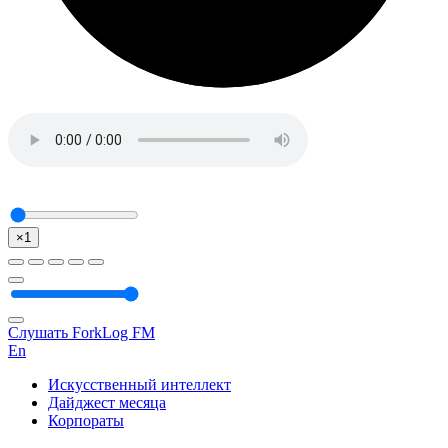
×1
Слушать ForkLog FM
En
Искусственный интеллект
Дайджест месяца
Корпораты