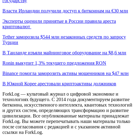
государству
Власти Ирландии получили доступ к биткоинам на €30 млн
Эксперты оценили принятые в России правила ареста
криптовалют
Tether заморозила $544 млн незаконных средств по запросу
Турции
В Таиланде изъяли майнинговое оборудование на $8,6 млн
Ronin выкупит 1,3% текущего предложения RON
Binance помогла заморозить активы мошенников на $47 млн
В Южной Корее арестовали криптоактивы должников
ForkLog — культовый журнал о цифровой экономике и
технологиях будущего. С 2014 года документируем развитие
биткоина, искусственного интеллекта, квантовых технологий
и других систем, определяющих трансформацию и развитие
цивилизации.
Все опубликованные материалы принадлежат
ForkLog. Вы можете перепечатывать наши материалы только
после согласования с редакцией и с указанием активной
ссылки на ForkLog.