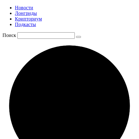
Новости
Лонгриды
Крипториум
Подкасты
Поиск