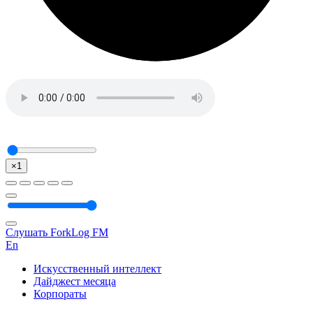
×1
Слушать ForkLog FM
En
Искусственный интеллект
Дайджест месяца
Корпораты