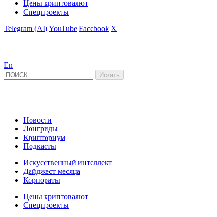
Цены криптовалют
Спецпроекты
Telegram (AI)
YouTube
Facebook
X
En
Новости
Лонгриды
Крипториум
Подкасты
Искусственный интеллект
Дайджест месяца
Корпораты
Цены криптовалют
Спецпроекты