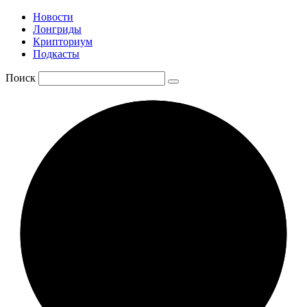
Новости
Лонгриды
Крипториум
Подкасты
Поиск