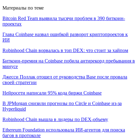
Материалы по теме
Bitcoin Red Team выявила тысячи проблем в 390 биткоин-
проектах
Глава Coinbase назвал ошибкой разворот криптопроектов к
ИИ
Robinhood Chain ворвалась в топ DEX: что стоит за хайпом
Биткоин-премия на Coinbase побила антирекорд пребывания в
минусе
Джесси Поллак отошел от руководства Base после провала
своей стратегии
Нейросети написали 95% кода биржи Coinbase
В JPMorgan снизили прогнозы по Circle и Coinbase из-за
Hyperliquid
Robinhood Chain вышла в лидеры по DEX-объему
Ethereum Foundation использовала ИИ-агентов для поиска
багов в протоколе