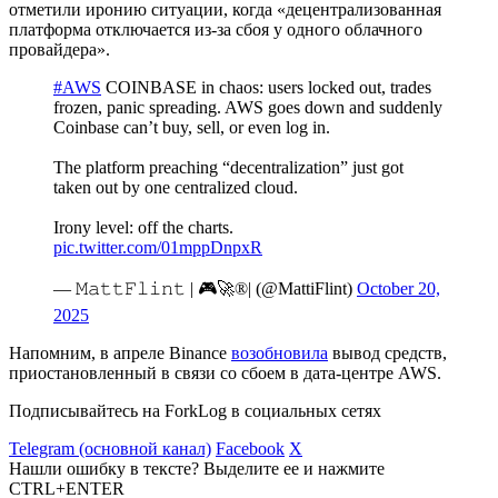
отметили иронию ситуации, когда «децентрализованная
платформа отключается из-за сбоя у одного облачного
провайдера».
#AWS
COINBASE in chaos: users locked out, trades
frozen, panic spreading. AWS goes down and suddenly
Coinbase can’t buy, sell, or even log in.
The platform preaching “decentralization” just got
taken out by one centralized cloud.
Irony level: off the charts.
pic.twitter.com/01mppDnpxR
— 𝙼𝚊𝚝𝚝𝙵𝚕𝚒𝚗𝚝 | 🎮🚀®️| (@MattiFlint)
October 20,
2025
Напомним, в апреле Binance
возобновила
вывод средств,
приостановленный в связи со сбоем в дата-центре AWS.
Подписывайтесь на ForkLog в социальных сетях
Telegram (основной канал)
Facebook
X
Нашли ошибку в тексте? Выделите ее и нажмите
CTRL+ENTER