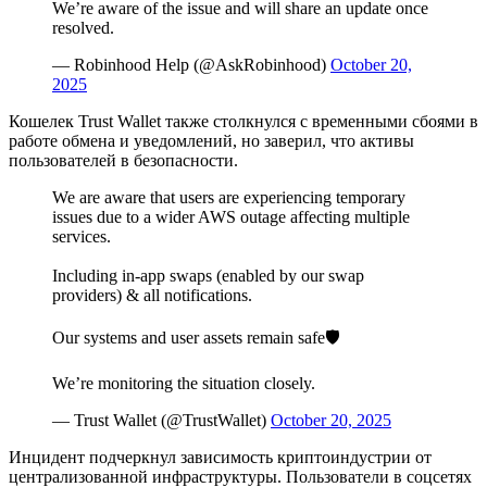
We’re aware of the issue and will share an update once
resolved.
— Robinhood Help (@AskRobinhood)
October 20,
2025
Кошелек Trust Wallet также столкнулся с временными сбоями в
работе обмена и уведомлений, но заверил, что активы
пользователей в безопасности.
We are aware that users are experiencing temporary
issues due to a wider AWS outage affecting multiple
services.
Including in-app swaps (enabled by our swap
providers) & all notifications.
Our systems and user assets remain safe🛡️
We’re monitoring the situation closely.
— Trust Wallet (@TrustWallet)
October 20, 2025
Инцидент подчеркнул зависимость криптоиндустрии от
централизованной инфраструктуры. Пользователи в соцсетях