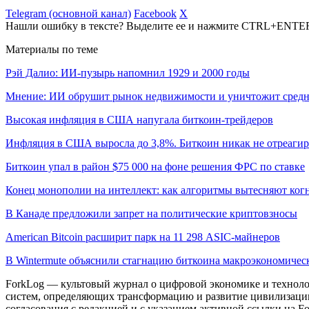
Telegram (основной канал)
Facebook
X
Нашли ошибку в тексте? Выделите ее и нажмите CTRL+ENTE
Материалы по теме
Рэй Далио: ИИ-пузырь напомнил 1929 и 2000 годы
Мнение: ИИ обрушит рынок недвижимости и уничтожит средн
Высокая инфляция в США напугала биткоин-трейдеров
Инфляция в США выросла до 3,8%. Биткоин никак не отреаги
Биткоин упал в район $75 000 на фоне решения ФРС по ставке
Конец монополии на интеллект: как алгоритмы вытесняют ког
В Канаде предложили запрет на политические криптовзносы
American Bitcoin расширит парк на 11 298 ASIC-майнеров
В Wintermute объяснили стагнацию биткоина макроэкономиче
ForkLog — культовый журнал о цифровой экономике и технолог
систем, определяющих трансформацию и развитие цивилизаци
согласования с редакцией и с указанием активной ссылки на Fo