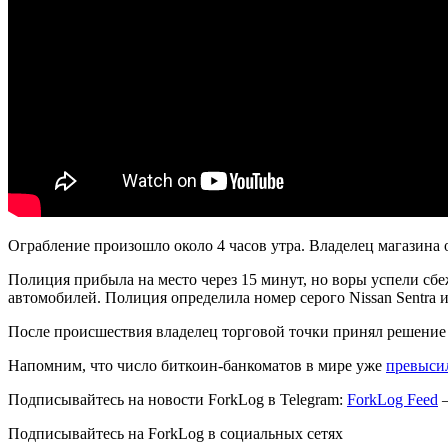
Ограбление произошло около 4 часов утра. Владелец магазина 
Полиция прибыла на место через 15 минут, но воры успели сб
автомобилей. Полиция определила номер серого Nissan Sentra 
После происшествия владелец торговой точки принял решени
Напомним, что число биткоин-банкоматов в мире уже
превыси
Подписывайтесь на новости ForkLog в Telegram:
ForkLog Feed
—
Подписывайтесь на ForkLog в социальных сетях