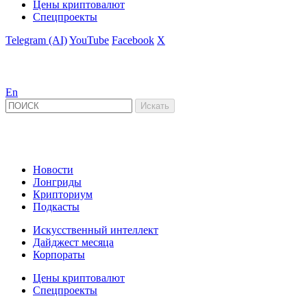
Цены криптовалют
Спецпроекты
Telegram (AI)
YouTube
Facebook
X
En
Новости
Лонгриды
Крипториум
Подкасты
Искусственный интеллект
Дайджест месяца
Корпораты
Цены криптовалют
Спецпроекты