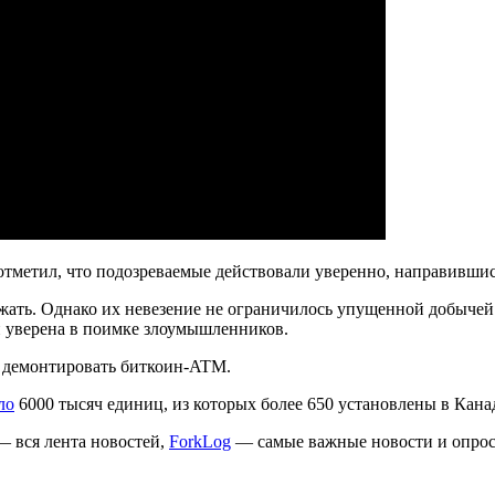
отметил, что подозреваемые действовали уверенно, направившись
ежать. Однако их невезение не ограничилось упущенной добыче
и уверена в поимке злоумышленников.
е демонтировать биткоин-ATM.
ло
6000 тысяч единиц, из которых более 650 установлены в Кана
 вся лента новостей,
ForkLog
— самые важные новости и опро