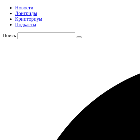
Новости
Лонгриды
Крипториум
Подкасты
Поиск