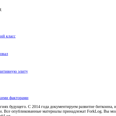
R
ий класс
ровал
нитивную элиту
скими факторами
иях будущего. С 2014 года документируем развитие биткоина, 
и.
Все опубликованные материалы принадлежат ForkLog. Вы мож
rkLog.