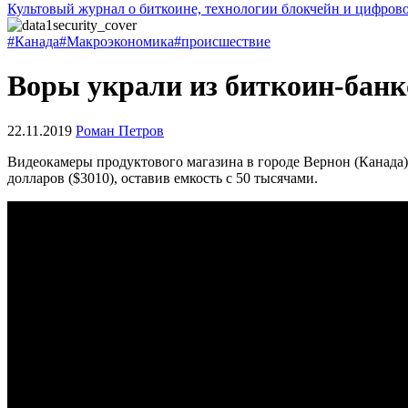
Культовый журнал о биткоине, технологии блокчейн и цифров
#Канада
#Макроэкономика
#происшествие
Воры украли из биткоин-банк
22.11.2019
Роман Петров
Видеокамеры продуктового магазина в городе Вернон (Канада)
долларов ($3010), оставив емкость с 50 тысячами.