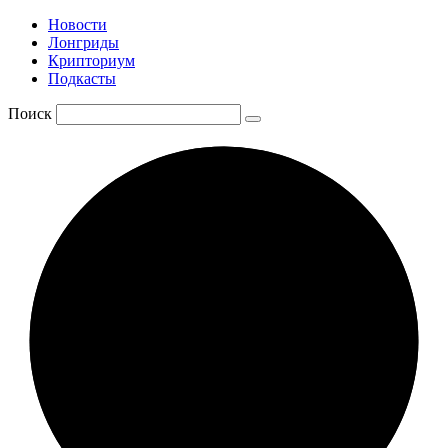
Новости
Лонгриды
Крипториум
Подкасты
Поиск