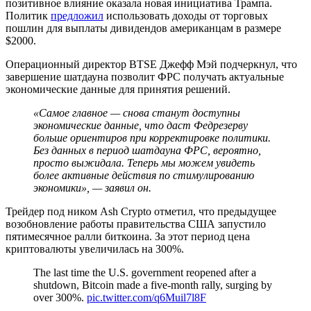
позитивное влияние оказала новая инициатива Трампа.
Политик
предложил
использовать доходы от торговых
пошлин для выплаты дивидендов американцам в размере
$2000.
Операционный директор BTSE Джефф Мэй подчеркнул, что
завершение шатдауна позволит
ФРС
получать актуальные
экономические данные для принятия решений.
«Самое главное — снова станут доступны
экономические данные, что даст Федрезерву
больше ориентиров при корректировке политики.
Без данных в период шатдауна ФРС, вероятно,
просто выжидала. Теперь мы можем увидеть
более активные действия по стимулированию
экономики», — заявил он.
Трейдер под ником Ash Crypto отметил, что предыдущее
возобновление работы правительства США запустило
пятимесячное ралли биткоина. За этот период цена
криптовалюты увеличилась на 300%.
The last time the U.S. government reopened after a
shutdown, Bitcoin made a five-month rally, surging by
over 300%.
pic.twitter.com/q6Muil7l8F