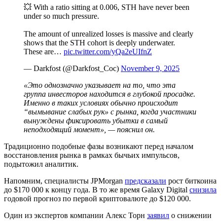
💥 With a ratio sitting at 0.006, STH have never been
under so much pressure.
The amount of unrealized losses is massive and clearly
shows that the STH cohort is deeply underwater.
These are…
pic.twitter.com/yQa2eUIfnZ
— Darkfost (@Darkfost_Coc)
November 9, 2025
«Это однозначно указывает на то, что эта
группа инвесторов находится в глубокой просадке.
Именно в таких условиях обычно происходит
“вымывание слабых рук» с рынка, когда участники
вынуждены фиксировать убытки в самый
неподходящий момент», — пояснил он.
Традиционно подобные фазы возникают перед началом
восстановления рынка в рамках бычьих импульсов,
подытожил аналитик.
Напомним, специалисты JPMorgan
предсказали
рост биткоина
до $170 000 к концу года. В то же время Galaxy Digital
снизила
годовой прогноз по первой криптовалюте до $120 000.
Один из экспертов компании Алекс Торн
заявил
о снижении