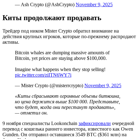
— Ash Crypto (@AshCrypto)
November 9, 2025
Киты продолжают продавать
Трейдер под ником Mister Crypto обратил внимание на
действия крупных игроков, которые по-прежнему распродают
активы.
Bitcoin whales are dumping massive amounts of
Bitcoin, yet prices are staying above $100,000.
Imagine what happens when they stop selling!
pic.twitter.com/ziITN6WY7i
— Mister Crypto (@misterrcrypto)
November 9, 2025
«Киты сбрасывают огромные объемы биткоина,
но цена держится выше $100 000. Представьте,
что будет, когда они перестанут продавать»,
— отметил он.
9 ноября специалисты Lookonchain
зафиксировали
очередной
перевод с кошелька раннего инвестора, известного как Owen
Gunden. Он отправил оставшиеся 3549 BTC ($361 млн) на