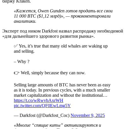
биржу Kraken.
«Кажется, Owen Gunden готов продать все свои
11 000 BTC ($1,12 млрд)», — прокомментировали
аналитики.
Эксперт под ником Darkfost назвал распродажу необходимой
«для дальнейшего здорового развития рынка».
✅ Yes, it’s true that many old whales are waking up
and selling.
– Why ?
👉 Well, simply because they can now.
Selling large amounts of BTC has never been as easy
as it is today. In previous cycles, with a much smaller
market capitalization and without the institutional…
https://t.co/wRwvbAxrWH
pic.twitter.com/QF0EwLmg5Y
— Darkfost (@Darkfost_Coc)
November 9, 2025
«Многие “спящие киты” активизируются и