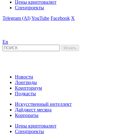
Цены криптовалют
Спецпроекты
Telegram (AI)
YouTube
Facebook
X
En
Новости
Лонгриды
Крипториум
Подкасты
Искусственный интеллект
Дайджест месяца
Корпораты
Цены криптовалют
Спецпроекты