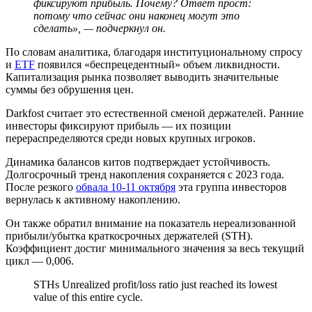
фиксируют прибыль. Почему? Ответ прост:
потому что сейчас они наконец могут это
сделать», — подчеркнул он.
По словам аналитика, благодаря институциональному спросу
и
ETF
появился «беспрецедентный» объем ликвидности.
Капитализация рынка позволяет выводить значительные
суммы без обрушения цен.
Darkfost считает это естественной сменой держателей. Ранние
инвесторы фиксируют прибыль — их позиции
перераспределяются среди новых крупных игроков.
Динамика балансов китов подтверждает устойчивость.
Долгосрочный тренд накопления сохраняется с 2023 года.
После резкого
обвала 10-11 октября
эта группа инвесторов
вернулась к активному накоплению.
Он также обратил внимание на показатель нереализованной
прибыли/убытка краткосрочных держателей (STH).
Коэффициент достиг минимального значения за весь текущий
цикл — 0,006.
STHs Unrealized profit/loss ratio just reached its lowest
value of this entire cycle.