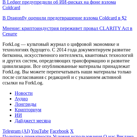
В Ledger предупредили об ИИ-рисках на фоне взлома
Coldcard
В Dragonfly оценили предотвращение взлома Coldcard в $2
Мнение: криптоиндустрия переживет провал CLARITY Act в
Сенате
ForkLog — культовый журнал о цифровой экономике и
технологиях будущего. С 2014 года документируем развитие
биткоина, искусственного интеллекта, квантовых технологий
и других систем, определяющих трансформацию и развитие
цивилизации.
Все опубликованные материалы принадлежат
ForkLog. Вы можете перепечатывать наши материалы только
после согласования с редакцией и с указанием активной
ссылки на ForkLog.
Новости
Аудио
Лонгриды
Крипториум
ИИ
Дайджест месяца
Telegram (AI)
YouTube
Facebook
X
Политика приватности
Условия использования
О нас
Реклама