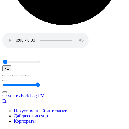
×1
Слушать ForkLog FM
En
Искусственный интеллект
Дайджест месяца
Корпораты