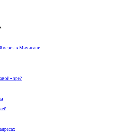
R
аймериз в Мичигане
овой» эре?
на
жей
адресах