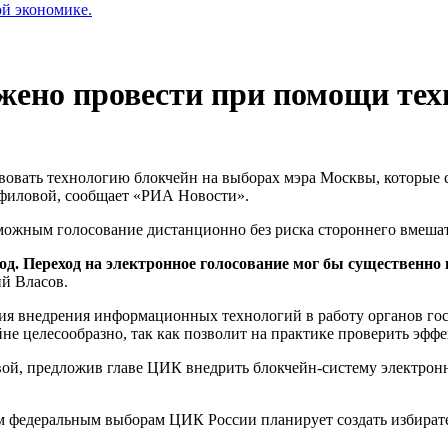
ой экономике.
ено провести при помощи тех
вать технологию блокчейн на выборах мэра Москвы, которые сос
филовой, сообщает «РИА Новости».
озможным голосование дистанционно без риска стороннего вмеша
год. Переход на электронное голосование мог бы существенн
й Власов.
ния внедрения информационных технологий в работу органов го
е целесообразно, так как позволит на практике проверить эффе
ой, предложив главе ЦИК внедрить блокчейн-систему электронн
м федеральным выборам ЦИК России планирует создать избират