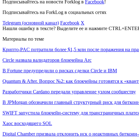
Подписывайтесь на новости Forklog в
Facebook
!
Подписывайтесь на ForkLog в социальных сетях
Telegram (основной канал)
Facebook
X
Нашли ошибку в тексте? Выделите ее и нажмите CTRL+ENTE
Материалы по теме
Крипто-PAC потратили более $1,5 млн после поражения на пр
Circle назвала валидаторов блокчейна Arc
В Fortune предупредили о рисках сделки Circle и IBM
Quantum & After. Вопрос №2: как блокчейны готовятся к «квант
Разработчики Cardano передали управление узлом сообществу
В JPMorgan обозначили главный структурный риск для биткои
SWIFT запустила блокчейн-систему для трансграничных плате
Хаос восходящего SOL
Digital Chamber призвала отклонить иск о неактивных биткоин-