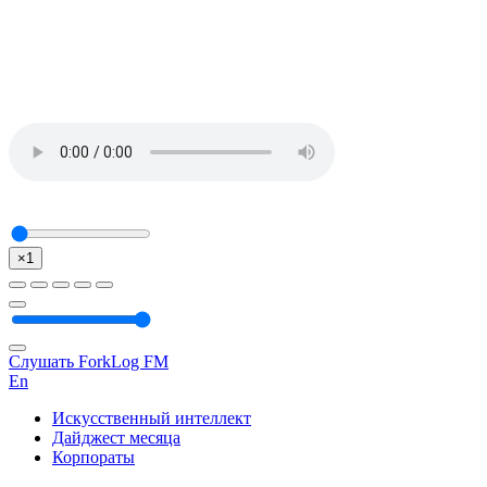
×1
Слушать ForkLog FM
En
Искусственный интеллект
Дайджест месяца
Корпораты