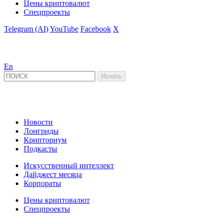
Цены криптовалют
Спецпроекты
Telegram (AI)
YouTube
Facebook
X
En
Новости
Лонгриды
Крипториум
Подкасты
Искусственный интеллект
Дайджест месяца
Корпораты
Цены криптовалют
Спецпроекты