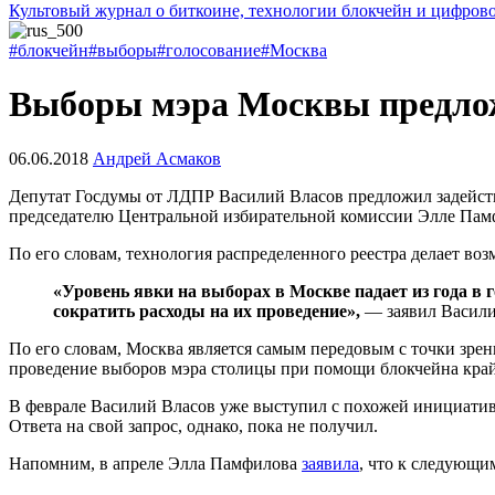
Культовый журнал о биткоине, технологии блокчейн и цифров
#блокчейн
#выборы
#голосование
#Москва
Выборы мэра Москвы предлож
06.06.2018
Андрей Асмаков
Депутат Госдумы от ЛДПР Василий Власов предложил задейство
председателю Центральной избирательной комиссии Элле Пам
По его словам, технология распределенного реестра делает в
«Уровень явки на выборах в Москве падает из года в 
сократить расходы на их проведение»,
— заявил Васили
По его словам, Москва является самым передовым с точки зре
проведение выборов мэра столицы при помощи блокчейна крайн
В феврале Василий Власов уже выступил с похожей инициатив
Ответа на свой запрос, однако, пока не получил.
Напомним, в апреле Элла Памфилова
заявила
, что к следующи