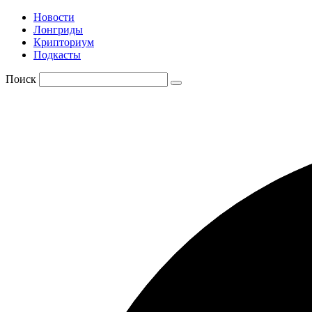
Новости
Лонгриды
Крипториум
Подкасты
Поиск