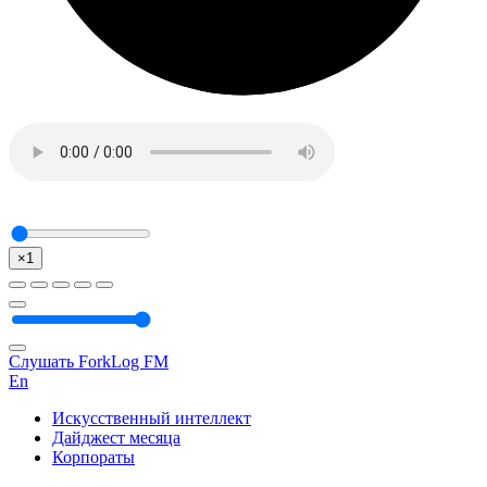
×1
Слушать ForkLog FM
En
Искусственный интеллект
Дайджест месяца
Корпораты