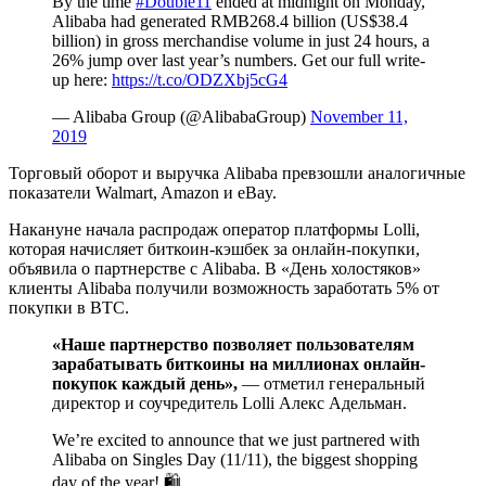
By the time
#Double11
ended at midnight on Monday,
Alibaba had generated RMB268.4 billion (US$38.4
billion) in gross merchandise volume in just 24 hours, a
26% jump over last year’s numbers. Get our full write-
up here:
https://t.co/ODZXbj5cG4
— Alibaba Group (@AlibabaGroup)
November 11,
2019
Торговый оборот и выручка Alibaba превзошли аналогичные
показатели Walmart, Amazon и eBay.
Накануне начала распродаж оператор платформы Lolli,
которая начисляет биткоин-кэшбек за онлайн-покупки,
объявила о партнерстве с Alibaba. В «День холостяков»
клиенты Alibaba получили возможность заработать 5% от
покупки в BTC.
«Наше партнерство позволяет пользователям
зарабатывать биткоины на миллионах онлайн-
покупок каждый день»,
— отметил генеральный
директор и соучредитель Lolli Алекс Адельман.
We’re excited to announce that we just partnered with
Alibaba on Singles Day (11/11), the biggest shopping
day of the year! 🛍