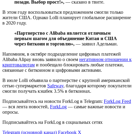
позади. Выбор прост!»,
— сказано в твите.
В этом году воспользоваться предложением смогли только
жители США. Однако Lolli планирует глобальное расширение
в 2020 году.
«Партнерство с Alibaba является отличным
первым шагом для объединение Китая и США
через биткоин и торговлю»,
— заявил Адельман.
Напомним, в октябре подразделение цифровых платежей
Alibaba Alipay вновь заявило о своем
негативном отношении к
криптовалютам
и пообещало блокировать любые платежи,
связанные с биткоином и цифровыми активами.
В июле Lolli объявила о партнерстве с крупной американской
сетью супермаркетов
Safeway
, благодаря которому покупатели
смогли получать кэшбек 3.5% в биткоинах.
Подписывайтесь на новости ForkLog в Telegram:
ForkLog Feed
— вся лента новостей,
ForkLog
— самые важные новости и
опросы.
Подписывайтесь на ForkLog в социальных сетях
Telegram (основной канал)
Facebook
X