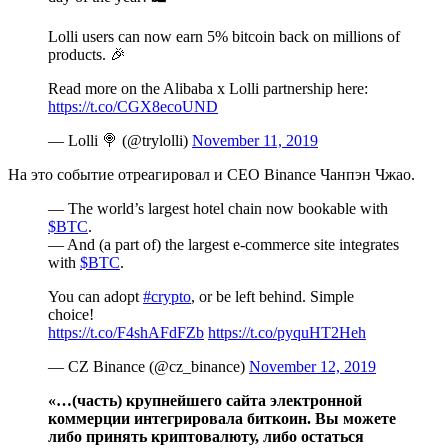
Lolli users can now earn 5% bitcoin back on millions of
products. 🎉
Read more on the Alibaba x Lolli partnership here:
https://t.co/CGX8ecoUND
— Lolli 🍭 (@trylolli)
November 11, 2019
На это событие отреагировал и CEO Binance Чанпэн Чжао.
— The world’s largest hotel chain now bookable with
$BTC
.
— And (a part of) the largest e-commerce site integrates
with
$BTC
.
You can adopt
#crypto
, or be left behind. Simple
choice!
https://t.co/F4shAFdFZb
https://t.co/pyquHT2Heh
— CZ Binance (@cz_binance)
November 12, 2019
«…(часть) крупнейшего сайта электронной
коммерции интегрировала биткоин. Вы можете
либо принять криптовалюту, либо остаться