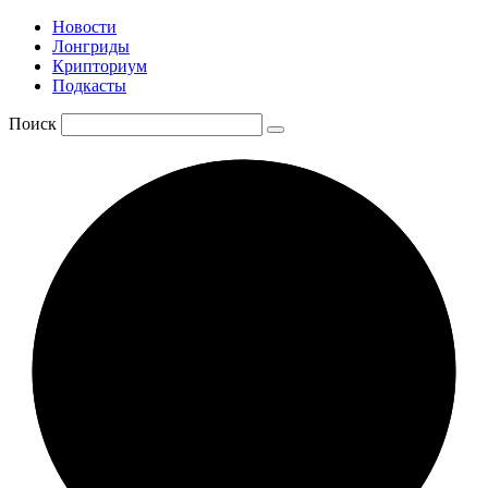
Новости
Лонгриды
Крипториум
Подкасты
Поиск