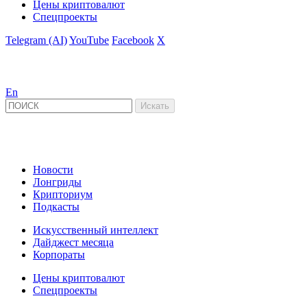
Цены криптовалют
Спецпроекты
Telegram (AI)
YouTube
Facebook
X
En
Новости
Лонгриды
Крипториум
Подкасты
Искусственный интеллект
Дайджест месяца
Корпораты
Цены криптовалют
Спецпроекты