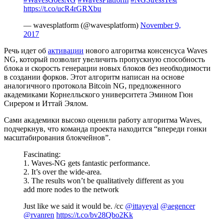
https://t.co/ucR4rGRXbu
— wavesplatform (@wavesplatform)
November 9,
2017
Речь идет об
активации
нового алгоритма консенсуса Waves
NG, который позволит увеличить пропускную способность
блока и скорость генерации новых блоков без необходимости
в создании форков. Этот алгоритм написан на основе
аналогичного протокола Bitcoin NG, предложенного
академиками Корнелльского университета Эмином Гюн
Сирером и Иттай Эялом.
Сами академики высоко оценили работу алгоритма Waves,
подчеркнув, что команда проекта находится “впереди гонки
масштабирования блокчейнов”.
Fascinating:
1. Waves-NG gets fantastic performance.
2. It’s over the wide-area.
3. The results won’t be qualitatively different as you
add more nodes to the network
Just like we said it would be. /cc
@ittayeyal
@aegencer
@rvanren
https://t.co/bv28Qbo2Kk