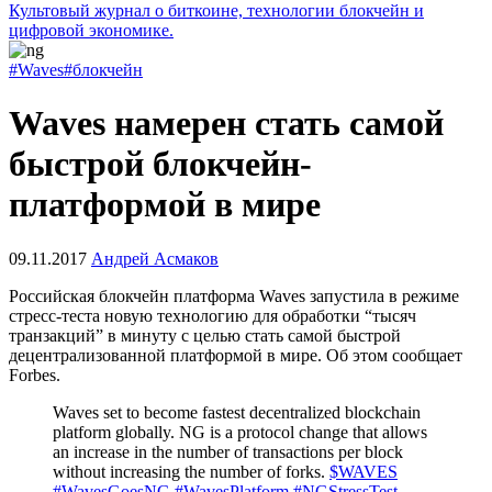
Культовый журнал о биткоине, технологии блокчейн и
цифровой экономике.
#Waves
#блокчейн
Waves намерен стать самой
быстрой блокчейн-
платформой в мире
09.11.2017
Андрей Асмаков
Российская блокчейн платформа Waves запустила в режиме
стресс-теста новую технологию для обработки “тысяч
транзакций” в минуту с целью стать самой быстрой
децентрализованной платформой в мире. Об этом сообщает
Forbes.
Waves set to become fastest decentralized blockchain
platform globally. NG is a protocol change that allows
an increase in the number of transactions per block
without increasing the number of forks.
$WAVES
#WavesGoesNG
#WavesPlatform
#NGStressTest