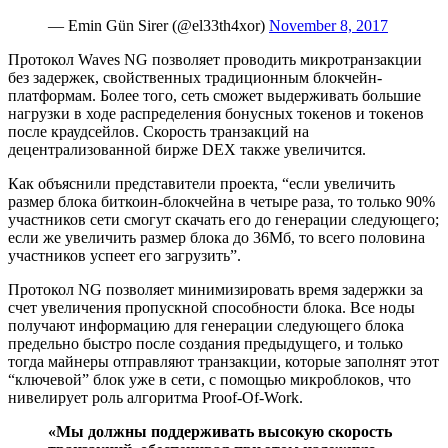
— Emin Gün Sirer (@el33th4xor)
November 8, 2017
Протокол Waves NG позволяет проводить микротранзакции
без задержек, свойственных традиционным блокчейн-
платформам. Более того, сеть сможет выдерживать большие
нагрузки в ходе распределения бонусных токенов и токенов
после краудсейлов. Скорость транзакций на
децентрализованной бирже DEX также увеличится.
Как объяснили представители проекта, “если увеличить
размер блока биткоин-блокчейна в четыре раза, то только 90%
участников сети смогут скачать его до генерации следующего;
если же увеличить размер блока до 36Мб, то всего половина
участников успеет его загрузить”.
Протокол NG позволяет минимизировать время задержки за
счет увеличения пропускной способности блока. Все ноды
получают информацию для генерации следующего блока
предельно быстро после создания предыдущего, и только
тогда майнеры отправляют транзакции, которые заполнят этот
“ключевой” блок уже в сети, с помощью микроблоков, что
нивелирует роль алгоритма Proof-Of-Work.
«Мы должны поддерживать высокую скорость