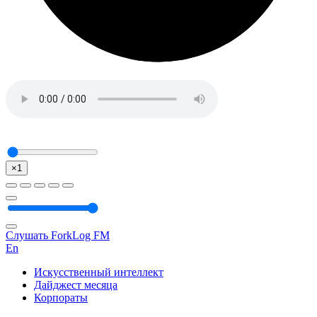
×1
Слушать ForkLog FM
En
Искусственный интеллект
Дайджест месяца
Корпораты