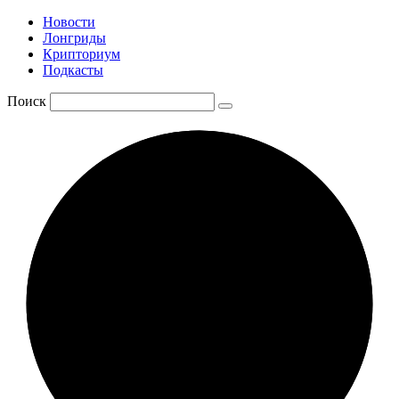
Новости
Лонгриды
Крипториум
Подкасты
Поиск