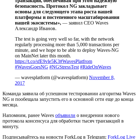
транзакций, обеспечивая при этом надежную
безопасность. Протокол NG закладывает
основы для следующего этапа роста нашей
платформы и постепенного масштабирования
нашей экосистемы»,
— заявил CEO Waves
Александр Иванов.
The test is going very well so far, with the network
regularly processing more than 5,000 transactions per
minute, and we hope to be able to deploy Waves-NG
on MainNet later this month.
https://t.co/sfE9vle5K3
#WavesPlatfrom
#WavesGoesNG
#NGStressTest
#RideOnWaves
— wavesplatform (@wavesplatform)
November 8,
2017
Команда заявила об успешном тестировании алгоритма Waves
NG и пообещала запустить его в основной сети еще до конца
месяца.
Напомним, ранее Waves
объявили
о внедрении нового
протокола консенсуса для обработки тысяч транзакций в
минуту.
Подписывайтесь на новости ForkLog в Telegram:
ForkLog Live