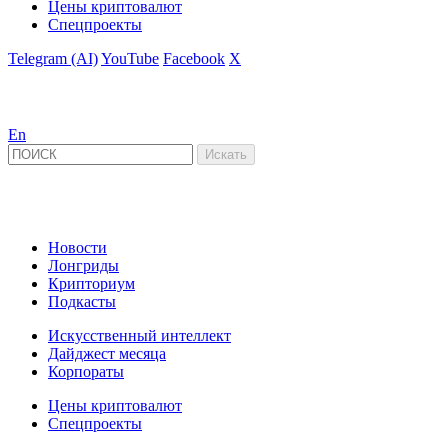
Цены криптовалют
Спецпроекты
Telegram (AI)
YouTube
Facebook
X
En
Новости
Лонгриды
Крипториум
Подкасты
Искусственный интеллект
Дайджест месяца
Корпораты
Цены криптовалют
Спецпроекты