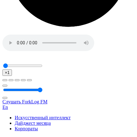
×1
Слушать ForkLog FM
En
Искусственный интеллект
Дайджест месяца
Корпораты