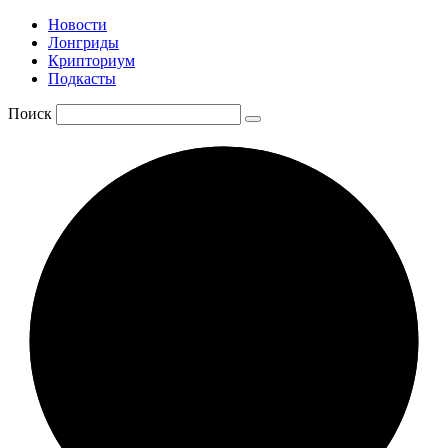
Новости
Лонгриды
Крипториум
Подкасты
Поиск