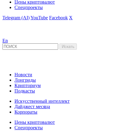
Цены криптовалют
Спецпроекты
Telegram (AI)
YouTube
Facebook
X
En
Новости
Лонгриды
Крипториум
Подкасты
Искусственный интеллект
Дайджест месяца
Корпораты
Цены криптовалют
Спецпроекты