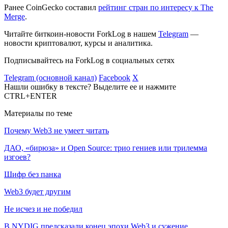
Ранее CoinGecko составил
рейтинг стран по интересу к The
Merge
.
Читайте биткоин-новости ForkLog в нашем
Telegram
—
новости криптовалют, курсы и аналитика.
Подписывайтесь на ForkLog в социальных сетях
Telegram (основной канал)
Facebook
X
Нашли ошибку в тексте? Выделите ее и нажмите
CTRL+ENTER
Материалы по теме
Почему Web3 не умеет читать
ДАО, «бирюза» и Open Source: трио гениев или трилемма
изгоев?
Шифр без панка
Web3 будет другим
Не исчез и не победил
В NYDIG предсказали конец эпохи Web3 и сужение