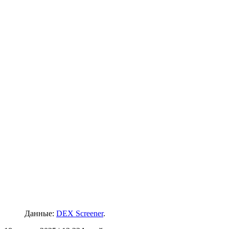
Данные:
DEX Screener
.