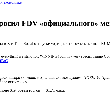
ой экономике.
бросил FDV «официального» м
л в X и Truth Social о запуске «официального» мем-коина TRUM
te everything we stand for: WINNING! Join my very special Trum
yfBrC
емя отпраздновать все, за что мы выступаем: ПОБЕДУ! Присо
й президент США.
йоне $19, объем торгов — $1,71 млрд.