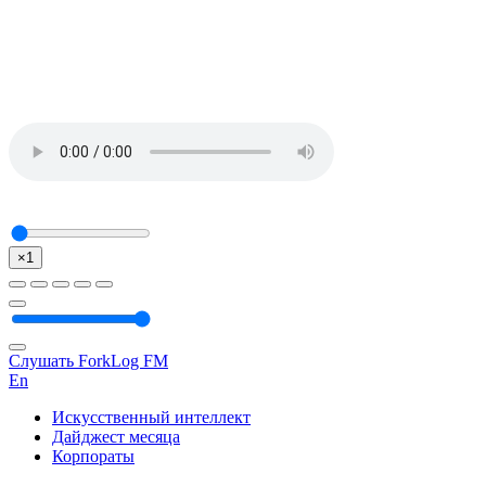
×1
Слушать ForkLog FM
En
Искусственный интеллект
Дайджест месяца
Корпораты