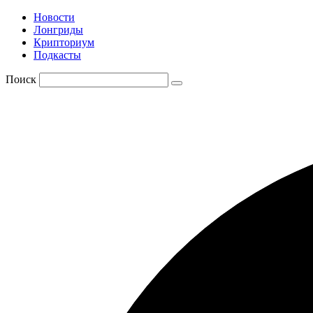
Новости
Лонгриды
Крипториум
Подкасты
Поиск