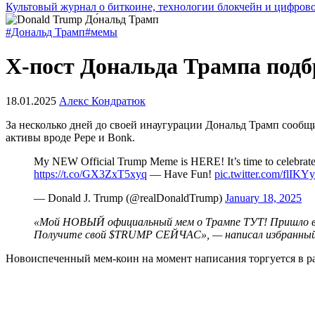
Культовый журнал о биткоине, технологии блокчейн и цифров
#Дональд Трамп
#мемы
X-пост Дональда Трампа под
18.01.2025
Алекс Кондратюк
За несколько дней до своей инаугурации Дональд Трамп сообщи
активы вроде Pepe и Bonk.
My NEW Official Trump Meme is HERE! It’s time to celebra
https://t.co/GX3ZxT5xyq
— Have Fun!
pic.twitter.com/flIKY
— Donald J. Trump (@realDonaldTrump)
January 18, 2025
«Мой НОВЫЙ официальный мем о Трампе ТУТ! Пришло вр
Получите свой $TRUMP СЕЙЧАС», — написал избранны
Новоиспеченный мем-коин на момент написания торгуется в ра