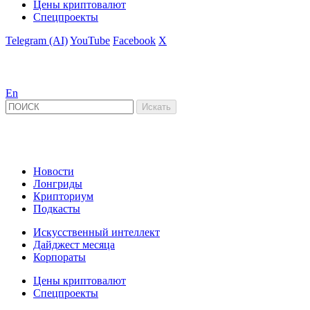
Цены криптовалют
Спецпроекты
Telegram (AI)
YouTube
Facebook
X
En
Новости
Лонгриды
Крипториум
Подкасты
Искусственный интеллект
Дайджест месяца
Корпораты
Цены криптовалют
Спецпроекты