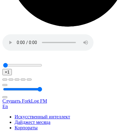
×1
Слушать ForkLog FM
En
Искусственный интеллект
Дайджест месяца
Корпораты