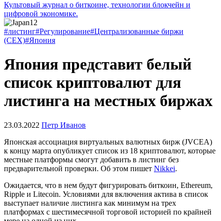
Культовый журнал о биткоине, технологии блокчейн и
цифровой экономике.
#листинг
#Регулирование
#Централизованные биржи
(CEX)
#Япония
Япония представит белый
список криптовалют для
листинга на местных биржах
23.03.2022
Петр Иванов
Японская ассоциация виртуальных валютных бирж (JVCEA)
к концу марта опубликует список из 18 криптовалют, которые
местные платформы смогут добавить в листинг без
предварительной проверки. Об этом пишет
Nikkei
.
Ожидается, что в нем будут фигурировать биткоин, Ethereum,
Ripple и Litecoin. Условиями для включения актива в список
выступает наличие листинга как минимум на трех
платформах с шестимесячной торговой историей по крайней
мере на одной из них.