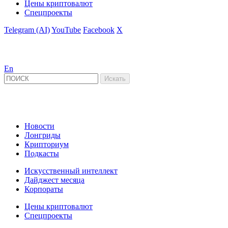
Цены криптовалют
Спецпроекты
Telegram (AI)
YouTube
Facebook
X
En
Новости
Лонгриды
Крипториум
Подкасты
Искусственный интеллект
Дайджест месяца
Корпораты
Цены криптовалют
Спецпроекты