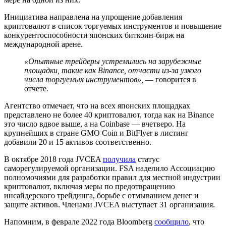
Инициатива направлена на упрощение добавления
криптовалют в список торгуемых инструментов и повышение
конкурентоспособности японских биткоин-бирж на
международной арене.
«Опытные трейдеры устремились на зарубежные
площадки, такие как Binance, отчасти из-за узкого
числа торгуемых инструментов»,
— говорится в
отчете.
Агентство отмечает, что на всех японских площадках
представлено не более 40 криптовалют, тогда как на Binance
это число вдвое выше, а на Coinbase — вчетверо. На
крупнейших в стране GMO Coin и BitFlyer в листинг
добавили 20 и 15 активов соответственно.
В октябре 2018 года JVCEA
получила
статус
саморегулируемой организации.
FSA
наделило Ассоциацию
полномочиями для разработки правил для местной индустрии
криптовалют, включая меры по предотвращению
инсайдерского трейдинга, борьбе с отмыванием денег и
защите активов. Членами JVCEA выступает 31 организация.
Напомним, в феврале 2022 года Bloomberg
сообщило
, что