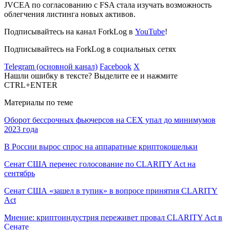
JVCEA по согласованию с FSA стала изучать возможность
облегчения листинга новых активов.
Подписывайтесь на канал ForkLog в
YouTube
!
Подписывайтесь на ForkLog в социальных сетях
Telegram (основной канал)
Facebook
X
Нашли ошибку в тексте? Выделите ее и нажмите
CTRL+ENTER
Материалы по теме
Оборот бессрочных фьючерсов на CEX упал до минимумов
2023 года
В России вырос спрос на аппаратные криптокошельки
Сенат США перенес голосование по CLARITY Act на
сентябрь
Сенат США «зашел в тупик» в вопросе принятия CLARITY
Act
Мнение: криптоиндустрия переживет провал CLARITY Act в
Сенате