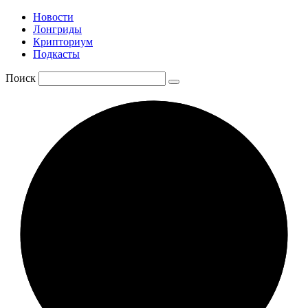
Новости
Лонгриды
Крипториум
Подкасты
Поиск