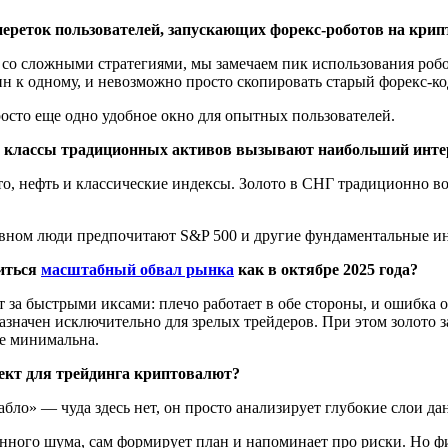
переток пользователей, запускающих форекс-роботов на кри
ан со сложными стратегиями, мы замечаем пик использования р
ин к одному, и невозможно просто скопировать старый форекс-к
росто еще одно удобное окно для опытных пользователей.
е классы традиционных активов вызывают наибольший инте
то, нефть и классические индексы. Золото в СНГ традиционно в
овном люди предпочитают S&P 500 и другие фундаментальные и
риться
масштабный обвал рынка
как в октябре 2025 года?
т за быстрыми иксами: плечо работает в обе стороны, и ошибка 
начен исключительно для зрелых трейдеров. При этом золото за 
не минимальна.
ект для трейдинга криптовалют?
абло» — чуда здесь нет, он просто анализирует глубокие слои 
нного шума, сам формирует план и напоминает про риски. Но фи