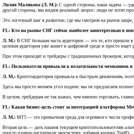
Лилия Маликова (Л. М.):
С одной стороны, наша задача — уд
другой стороны, мы видим реальный запрос: люди не хотят про
Это логичный шаг в развитии, где мы смотрим на рынок шире,
FL: Кто
на рынке СНГ сейчас наиболее заинтересован в н
Л. М.:
В СНГ большая часть аудитории — это те, кто пришли в 
целевая аудитория уже живет в цифровой среде и просто ище
При этом приходят и трейдеры с традиционных брокеров, которы
FL:
Пользователи привыкли к волатильности мемкоинов и 
Л. М.:
Криптоаудитория привыкла к быстрым движениям, поэт
Здесь мы просто меняем угол подачи: мы не предлагаем полнос
В целом, трейдерам не так важно, чем именно торговать, глав
FL:
Какая бизнес-цель стоит за интеграцией платформы Me
Л. М.:
MT5 — это привычная среда для огромного числа профе
Вторая цель — дать нашим текущим криптопользователям альт
просто плавно расширили экосистему, добавив кнопку TradFi.