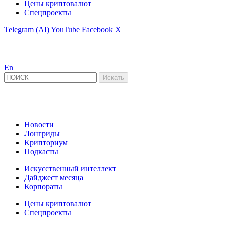
Цены криптовалют
Спецпроекты
Telegram (AI)
YouTube
Facebook
X
En
Новости
Лонгриды
Крипториум
Подкасты
Искусственный интеллект
Дайджест месяца
Корпораты
Цены криптовалют
Спецпроекты