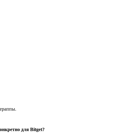
пераппы.
нкретно для Bitget?