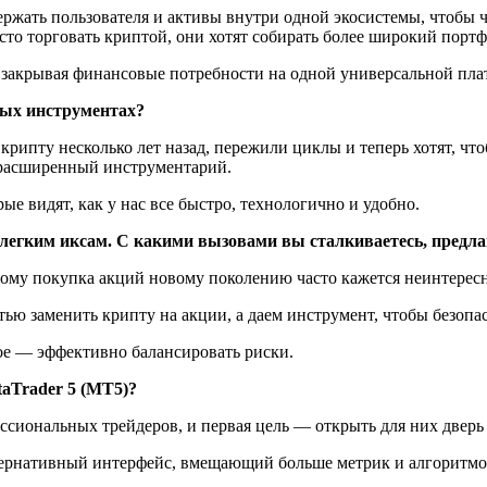
ержать пользователя и активы внутри одной экосистемы, чтобы 
сто торговать криптой, они хотят собирать более широкий порт
 закрывая финансовые потребности на одной универсальной пла
овых инструментах?
крипту несколько лет назад, пережили циклы и теперь хотят, чт
т расширенный инструментарий.
е видят, как у нас все быстро, технологично и удобно.
легким иксам. С какими вызовами вы сталкиваетесь, предла
ому покупка акций новому поколению часто кажется неинтерес
тью заменить крипту на акции, а даем инструмент, чтобы безоп
ное — эффективно балансировать риски.
taTrader 5 (MT5)?
ссиональных трейдеров, и первая цель — открыть для них дверь
ернативный интерфейс, вмещающий больше метрик и алгоритмов.