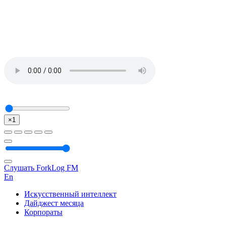
×1
Слушать ForkLog FM
En
Искусственный интеллект
Дайджест месяца
Корпораты