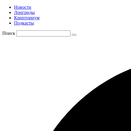
Новости
Лонгриды
Крипториум
Подкасты
Поиск