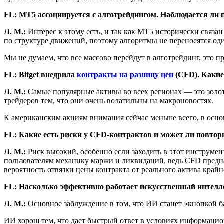
FL:
MT5 ассоциируется с алготрейдингом. Наблюдается ли 
Л. М.:
Интерес к этому есть, и так как MT5 исторически связ
по структуре движений, поэтому алгоритмы не переносятся од
Мы не думаем, что все массово перейдут в алготрейдинг, это п
FL:
Bitget внедрила
контракты на разницу цен
(CFD). Каки
Л. М.:
Самые популярные активы во всех регионах — это золо
трейдеров тем, что они очень волатильны на макроновостях.
К американским акциям внимания сейчас меньше всего, в осн
FL:
Какие есть риски у CFD-контрактов и может ли повто
Л. М.:
Риск высокий, особенно если заходить в этот инструмен
пользователям механику маржи и ликвидаций, ведь CFD предназ
вероятность отвязки цены контракта от реального актива край
FL:
Насколько эффективно работает искусственный интелл
Л. М.:
Основное заблуждение в том, что ИИ станет «кнопкой б
ИИ хорош тем, что дает быстрый ответ в условиях информацио