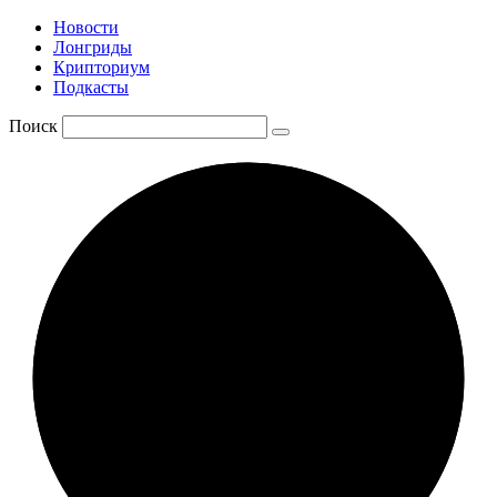
Новости
Лонгриды
Крипториум
Подкасты
Поиск