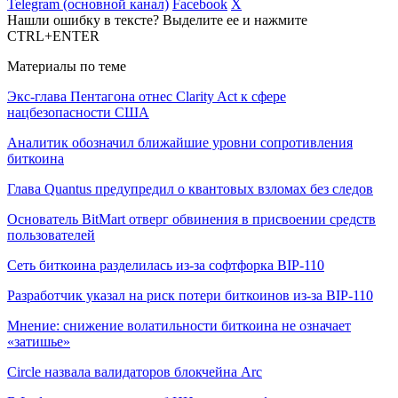
Telegram (основной канал)
Facebook
X
Нашли ошибку в тексте? Выделите ее и нажмите
CTRL+ENTER
Материалы по теме
Экс-глава Пентагона отнес Clarity Act к сфере
нацбезопасности США
Аналитик обозначил ближайшие уровни сопротивления
биткоина
Глава Quantus предупредил о квантовых взломах без следов
Основатель BitMart отверг обвинения в присвоении средств
пользователей
Сеть биткоина разделилась из-за софтфорка BIP-110
Разработчик указал на риск потери биткоинов из-за BIP-110
Мнение: снижение волатильности биткоина не означает
«затишье»
Circle назвала валидаторов блокчейна Arc