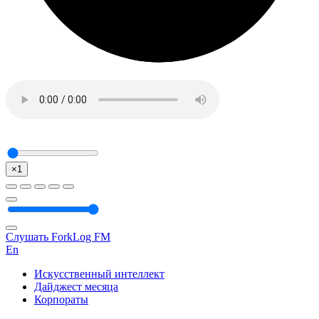
×1
Слушать ForkLog FM
En
Искусственный интеллект
Дайджест месяца
Корпораты