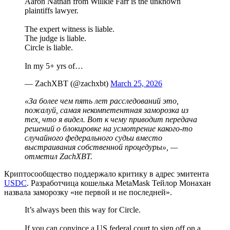
Aaron Nathan from Willkie Farr is the unknown
plaintiffs lawyer.
The expert witness is liable.
The judge is liable.
Circle is liable.
In my 5+ yrs of…
— ZachXBT (@zachxbt)
March 25, 2026
«За более чем пять лет расследований это,
пожалуй, самая некомпетентная заморозка из
тех, что я видел. Вот к чему приводит передача
решений о блокировке на усмотрение какого-то
случайного федерального судьи вместо
выстраивания собственной процедуры», —
отметил ZachXBT.
Криптосообщество поддержало критику в адрес эмитента
USDC
. Разработчица кошелька MetaMask Тейлор Монахан
назвала заморозку «не первой и не последней».
It’s always been this way for Circle.
If you can convince a US federal court to sign off on a