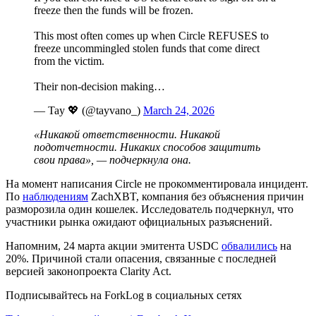
freeze then the funds will be frozen.
This most often comes up when Circle REFUSES to
freeze uncommingled stolen funds that come direct
from the victim.
Their non-decision making…
— Tay 💖 (@tayvano_)
March 24, 2026
«Никакой ответственности. Никакой
подотчетности. Никаких способов защитить
свои права», — подчеркнула она.
На момент написания Circle не прокомментировала инцидент.
По
наблюдениям
ZachXBT, компания без объяснения причин
разморозила один кошелек. Исследователь подчеркнул, что
участники рынка ожидают официальных разъяснений.
Напомним, 24 марта акции эмитента USDC
обвалились
на
20%. Причиной стали опасения, связанные с последней
версией законопроекта Clarity Act.
Подписывайтесь на ForkLog в социальных сетях