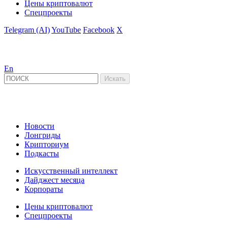
Цены криптовалют
Спецпроекты
Telegram (AI)
YouTube
Facebook
X
En
Новости
Лонгриды
Крипториум
Подкасты
Искусственный интеллект
Дайджест месяца
Корпораты
Цены криптовалют
Спецпроекты