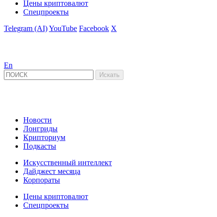
Цены криптовалют
Спецпроекты
Telegram (AI)
YouTube
Facebook
X
En
Новости
Лонгриды
Крипториум
Подкасты
Искусственный интеллект
Дайджест месяца
Корпораты
Цены криптовалют
Спецпроекты