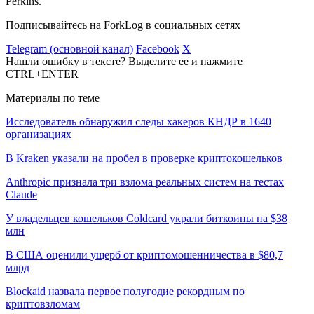
Perkins.
Подписывайтесь на ForkLog в социальных сетях
Telegram (основной канал)
Facebook
X
Нашли ошибку в тексте? Выделите ее и нажмите
CTRL+ENTER
Материалы по теме
Исследователь обнаружил следы хакеров КНДР в 1640
организациях
В Kraken указали на пробел в проверке криптокошельков
Anthropic признала три взлома реальных систем на тестах
Claude
У владельцев кошельков Coldcard украли биткоины на $38
млн
В США оценили ущерб от криптомошенничества в $80,7
млрд
Blockaid назвала первое полугодие рекордным по
криптовзломам