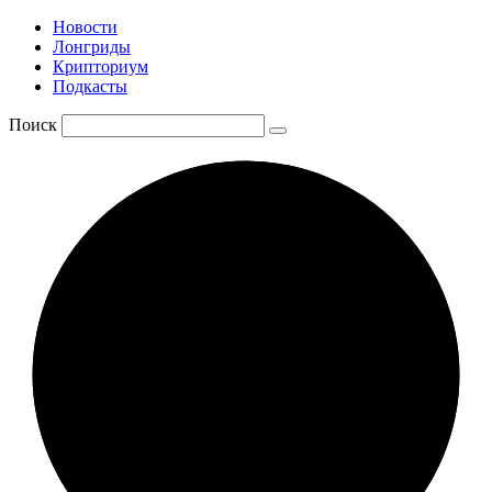
Новости
Лонгриды
Крипториум
Подкасты
Поиск