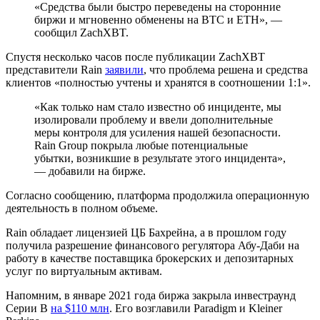
«Средства были быстро переведены на сторонние
биржи и мгновенно обменены на BTC и ETH», —
сообщил ZachXBT.
Спустя несколько часов после публикации ZachXBT
представители Rain
заявили
, что проблема решена и средства
клиентов «полностью учтены и хранятся в соотношении 1:1».
«Как только нам стало известно об инциденте, мы
изолировали проблему и ввели дополнительные
меры контроля для усиления нашей безопасности.
Rain Group покрыла любые потенциальные
убытки, возникшие в результате этого инцидента»,
— добавили на бирже.
Согласно сообщению, платформа продолжила операционную
деятельность в полном объеме.
Rain обладает лицензией ЦБ Бахрейна, а в прошлом году
получила разрешение финансового регулятора Абу-Даби на
работу в качестве поставщика брокерских и депозитарных
услуг по виртуальным активам.
Напомним, в январе 2021 года биржа закрыла инвестраунд
Cерии B
на $110 млн
. Его возглавили Paradigm и Kleiner