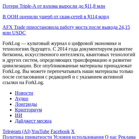
Потери Triple-A от взлома выросли до $11,8 млн
В ООН оценили ущерб от скам-сетей в $114 млрд
AFX Trade приостановила работу моста после вывода 24,15
млн USDC
ForkLog — культовый журнал о цифровой экономике и
технологиях будущего. С 2014 года документируем развитие
биткоина, искусственного интеллекта, квантовых технологий
и других систем, определяющих трансформацию и развитие
цивилизации.
Все опубликованные материалы принадлежат
ForkLog. Вы можете перепечатывать наши материалы только
после согласования с редакцией и с указанием активной
ссылки на ForkLog.
Новости
Аудио
Лонгриды
Крипториум
ИИ
Дайджест месяца
Telegram (AI)
YouTube
Facebook
X
Политика приватности
Условия использования
О нас
Реклама