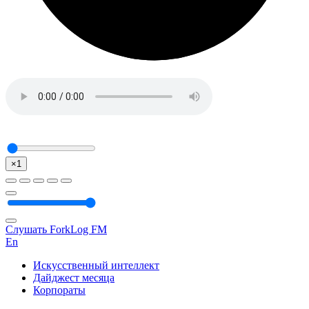
×1
Слушать ForkLog FM
En
Искусственный интеллект
Дайджест месяца
Корпораты