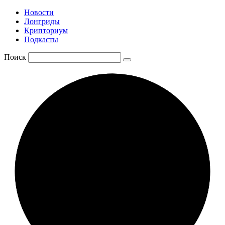
Новости
Лонгриды
Крипториум
Подкасты
Поиск