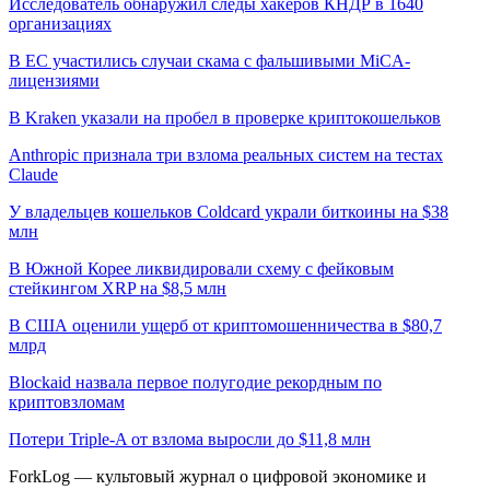
Исследователь обнаружил следы хакеров КНДР в 1640
организациях
В ЕС участились случаи скама с фальшивыми MiCA-
лицензиями
В Kraken указали на пробел в проверке криптокошельков
Anthropic признала три взлома реальных систем на тестах
Claude
У владельцев кошельков Coldcard украли биткоины на $38
млн
В Южной Корее ликвидировали схему с фейковым
стейкингом XRP на $8,5 млн
В США оценили ущерб от криптомошенничества в $80,7
млрд
Blockaid назвала первое полугодие рекордным по
криптовзломам
Потери Triple-A от взлома выросли до $11,8 млн
ForkLog — культовый журнал о цифровой экономике и