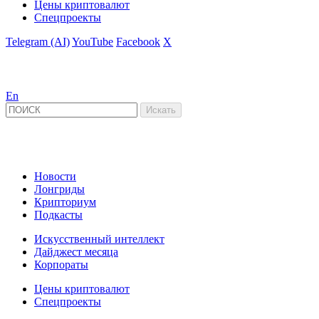
Цены криптовалют
Спецпроекты
Telegram (AI)
YouTube
Facebook
X
En
Новости
Лонгриды
Крипториум
Подкасты
Искусственный интеллект
Дайджест месяца
Корпораты
Цены криптовалют
Спецпроекты