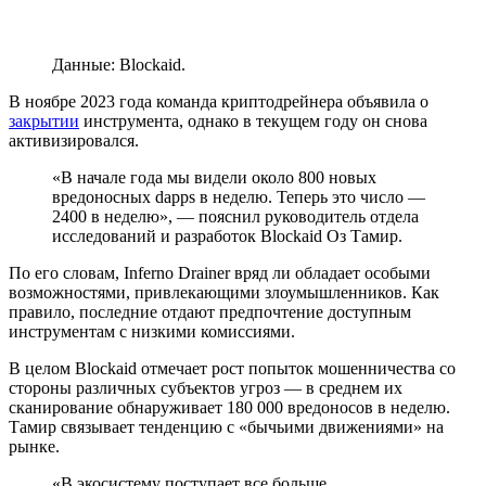
Данные: Blockaid.
В ноябре 2023 года команда криптодрейнера объявила о
закрытии
инструмента, однако в текущем году он снова
активизировался.
«В начале года мы видели около 800 новых
вредоносных dapps в неделю. Теперь это число —
2400 в неделю», — пояснил руководитель отдела
исследований и разработок Blockaid Оз Тамир.
По его словам, Inferno Drainer вряд ли обладает особыми
возможностями, привлекающими злоумышленников. Как
правило, последние отдают предпочтение доступным
инструментам с низкими комиссиями.
В целом Blockaid отмечает рост попыток мошенничества со
стороны различных субъектов угроз — в среднем их
сканирование обнаруживает 180 000 вредоносов в неделю.
Тамир связывает тенденцию с «бычьими движениями» на
рынке.
«В экосистему поступает все больше