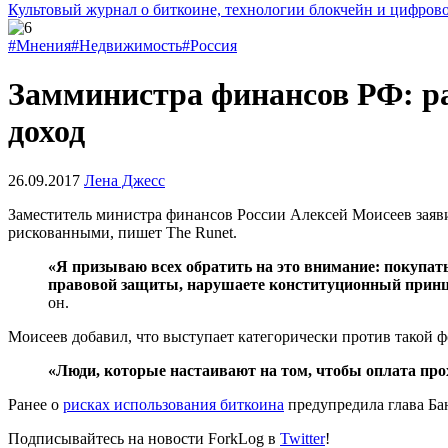
Культовый журнал о биткоине, технологии блокчейн и цифров
#Мнения
#Недвижимость
#Россия
Замминистра финансов РФ: ра
доход
26.09.2017
Лена Джесс
Заместитель министра финансов России Алексей Моисеев заяви
рискованными, пишет The Runet.
«Я призываю всех обратить на это внимание: покупат
правовой защиты, нарушаете конституционный принци
он.
Моисеев добавил, что выступает категорически против такой ф
«Люди, которые настаивают на том, чтобы оплата прох
Ранее о
рисках использования биткоина
предупредила глава Ба
Подписывайтесь на новости ForkLog в
Twitter
!