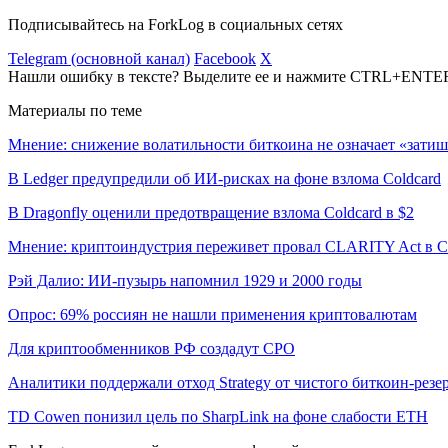
Подписывайтесь на ForkLog в социальных сетях
Telegram (основной канал)
Facebook
X
Нашли ошибку в тексте? Выделите ее и нажмите CTRL+ENTE
Материалы по теме
Мнение: снижение волатильности биткоина не означает «затиш
В Ledger предупредили об ИИ-рисках на фоне взлома Coldcard
В Dragonfly оценили предотвращение взлома Coldcard в $2
Мнение: криптоиндустрия переживет провал CLARITY Act в С
Рэй Далио: ИИ-пузырь напомнил 1929 и 2000 годы
Опрос: 69% россиян не нашли применения криптовалютам
Для криптообменников РФ создадут СРО
Аналитики поддержали отход Strategy от чистого биткоин-резе
TD Cowen понизил цель по SharpLink на фоне слабости ETH