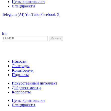
Цены криптовалют
Спецпроекты
Telegram (AI)
YouTube
Facebook
X
En
Новости
Лонгриды
Крипториум
Подкасты
Искусственный интеллект
Дайджест месяца
Корпораты
Цены криптовалют
Спецпроекты