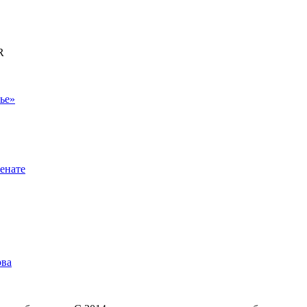
R
ье»
енате
рва