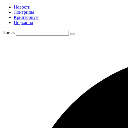
Новости
Лонгриды
Крипториум
Подкасты
Поиск