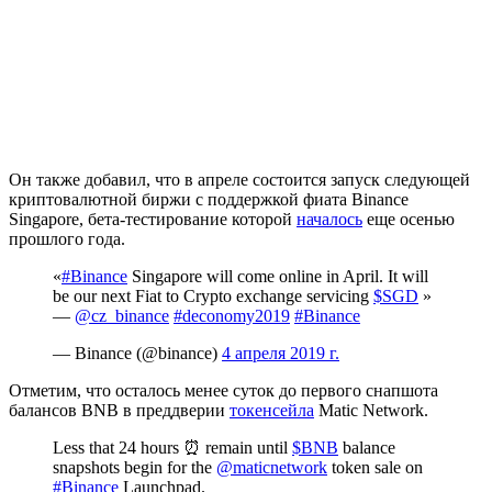
Он также добавил, что в апреле состоится запуск следующей
криптовалютной биржи с поддержкой фиата Binance
Singapore, бета-тестирование которой
началось
еще осенью
прошлого года.
«
#Binance
Singapore will come online in April. It will
be our next Fiat to Crypto exchange servicing
$SGD
»
—
@cz_binance
#deconomy2019
#Binance
— Binance (@binance)
4 апреля 2019 г.
Отметим, что осталось менее суток до первого снапшота
балансов BNB в преддверии
токенсейла
Matic Network.
Less that 24 hours ⏰ remain until
$BNB
balance
snapshots begin for the
@maticnetwork
token sale on
#Binance
Launchpad.