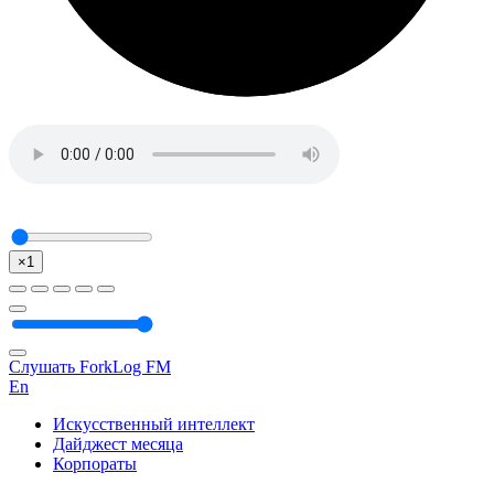
×1
Слушать ForkLog FM
En
Искусственный интеллект
Дайджест месяца
Корпораты