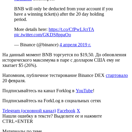
BNB will only be deducted from your account if you
have a winning ticket(s) after the 20 day holding
period.
More details here:
https://t.co/CfPwLJcrTA
pic.twitter.com/GKDS8ppaOo
— Binance (@binance)
4 апреля 2019 г.
На данный момент BNB торгуется по $19,50. До обновления
исторического максимума в паре с долларом США ему не
хватает $5 (26%).
Напомним, публичное тестирование Binance DEX
стартовало
20 февраля.
Подписывайтесь на канал Forklog в
YouTube
!
Подписывайтесь на ForkLog в социальных сетях
Telegram (основной канал)
Facebook
X
Нашли ошибку в тексте? Выделите ее и нажмите
CTRL+ENTER
Материалы по теме