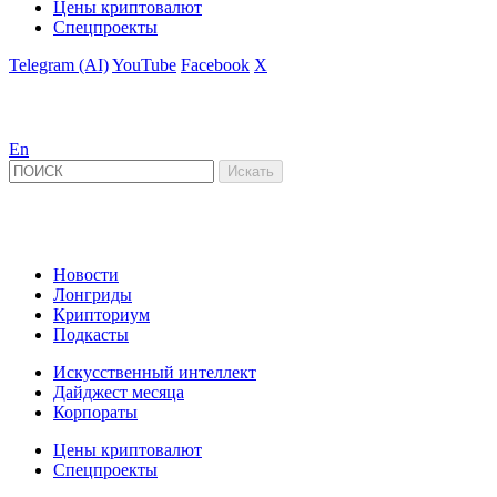
Цены криптовалют
Спецпроекты
Telegram (AI)
YouTube
Facebook
X
En
Новости
Лонгриды
Крипториум
Подкасты
Искусственный интеллект
Дайджест месяца
Корпораты
Цены криптовалют
Спецпроекты