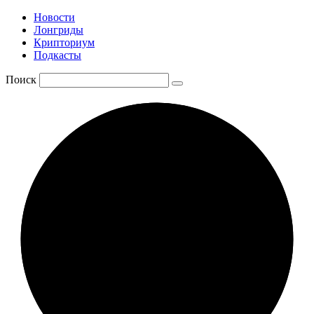
Новости
Лонгриды
Крипториум
Подкасты
Поиск