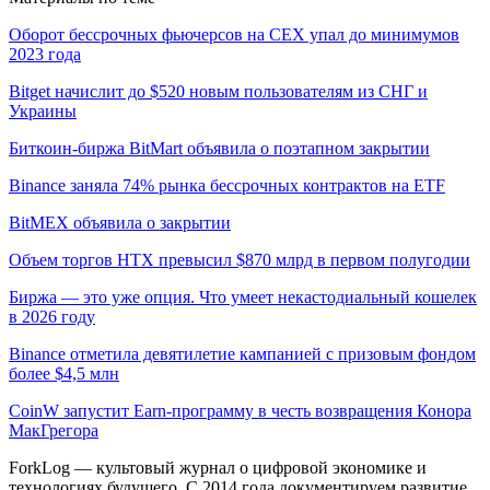
Оборот бессрочных фьючерсов на CEX упал до минимумов
2023 года
Bitget начислит до $520 новым пользователям из СНГ и
Украины
Биткоин-биржа BitMart объявила о поэтапном закрытии
Binance заняла 74% рынка бессрочных контрактов на ETF
BitMEX объявила о закрытии
Объем торгов HTX превысил $870 млрд в первом полугодии
Биржа — это уже опция. Что умеет некастодиальный кошелек
в 2026 году
Binance отметила девятилетие кампанией с призовым фондом
более $4,5 млн
CoinW запустит Earn-программу в честь возвращения Конора
МакГрегора
ForkLog — культовый журнал о цифровой экономике и
технологиях будущего. С 2014 года документируем развитие