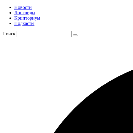
Новости
Лонгриды
Крипториум
Подкасты
Поиск