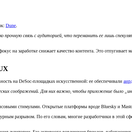
ик:
Dune
.
ько прочную связь с аудиторией, что переманить ее лишь спеку
фокус на заработке снижает качество контента. Это отпугивает
 UX
ность на DeSoc-площадках искусственной: ее обеспечивали
аир
еских соображений. Для них важно, чтобы приложение было „и
нсовыми стимулами. Открытые платформы вроде Bluesky и Masto
ьтурным разрывом. По его словам, многие разработчики в этой с
ржания аудитории. Без активного вовлечения брендов, работающи