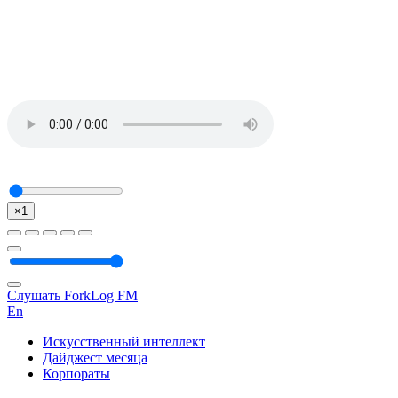
×1
Слушать ForkLog FM
En
Искусственный интеллект
Дайджест месяца
Корпораты