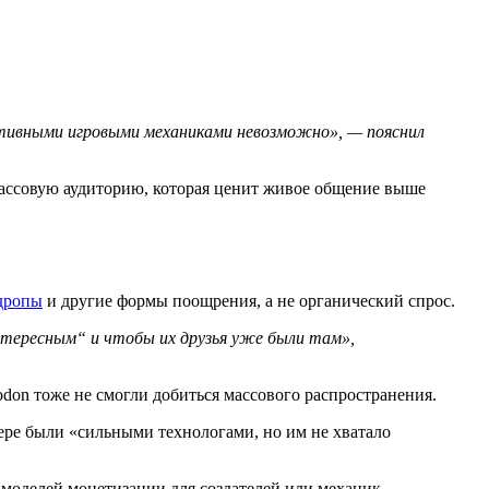
лятивными игровыми механиками невозможно», — пояснил
 массовую аудиторию, которая ценит живое общение выше
дропы
и другие формы поощрения, а не органический спрос.
нтересным“ и чтобы их друзья уже были там»,
don тоже не смогли добиться массового распространения.
фере были «сильными технологами, но им не хватало
х моделей монетизации для создателей или механик