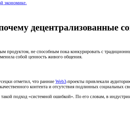
ой экономике.
почему децентрализованные соц
вым продуктом, не способным пока конкурировать с традицио
одменила собой ценность живого общения.
Русецки отметил, что ранние
Web3
-проекты привлекали аудитор
 качественного контента и отсутствия подлинных социальных св
л такой подход «системной ошибкой». По его словам, в индустри