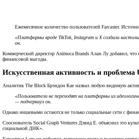
Ежемесячное количество пользователей Farcaster. Источн
«Платформы вроде TikTok, Instagram и X создали настол
он.
Коммерческий директор Animoca Brands Алан Лу добавил, что 
финансовой выгоды.
Искусственная активность и проблема
Аналитик The Block Брэндон Кае назвал любую видимую актив
«Пользователи не переходят на платформы из идеологич
— подчеркнул он.
Однако нишевыми остаются не только социальные сети с фина
Сооснователь Social Graph Ventures Дэвид Е. объяснил это кул
социальной ДНК».
Farcaster и Lens не добились вирусного роста и высокого уде