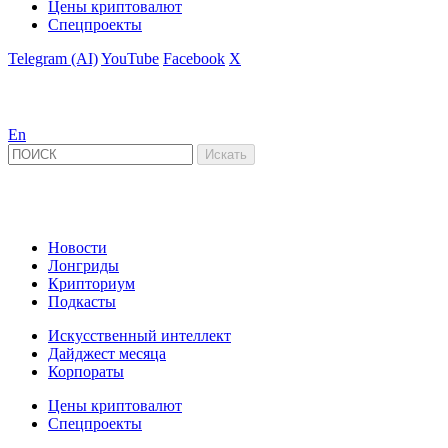
Цены криптовалют
Спецпроекты
Telegram (AI)
YouTube
Facebook
X
En
Новости
Лонгриды
Крипториум
Подкасты
Искусственный интеллект
Дайджест месяца
Корпораты
Цены криптовалют
Спецпроекты