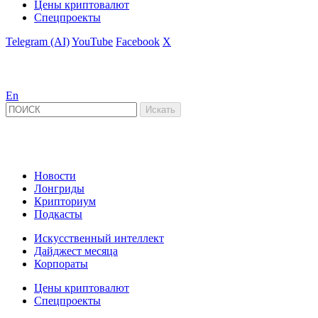
Цены криптовалют
Спецпроекты
Telegram (AI)
YouTube
Facebook
X
En
Новости
Лонгриды
Крипториум
Подкасты
Искусственный интеллект
Дайджест месяца
Корпораты
Цены криптовалют
Спецпроекты