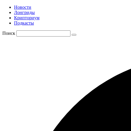
Новости
Лонгриды
Крипториум
Подкасты
Поиск