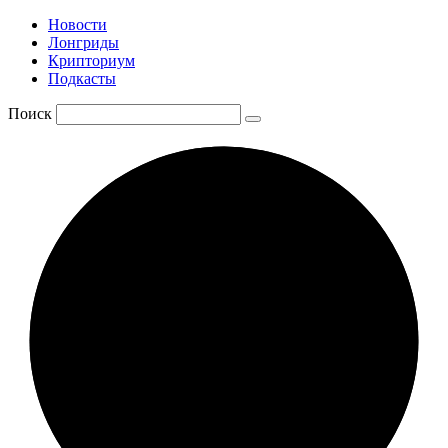
Новости
Лонгриды
Крипториум
Подкасты
Поиск