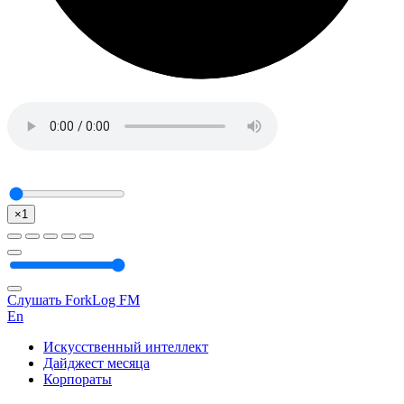
×1
Слушать ForkLog FM
En
Искусственный интеллект
Дайджест месяца
Корпораты