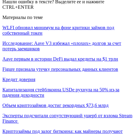
Нашли ошибку в тексте? Выделите ее и нажмите
CTRL+ENTER
Материалы по теме
WLFI обновил минимум на фоне критики займов под
собственный токен
Исследование: Aave V3 избежал «плохих» долгов за счет
потерь заемщиков
Aave первым в истории DeFi выдал кредиты на $1 трлн
Figure признала утечку персональных данных клиентов
Кредит доверия
Капитализация стейблкоина USDe рухнула на 50% из-за
падения доходности
Объем криптозаймов достиг рекордных $73,6 млрд
Эксперты подсчитали сопутствующий ущерб от взлома Stream
Finance
Криптозаймы под залог биткоина: как майнеры получают