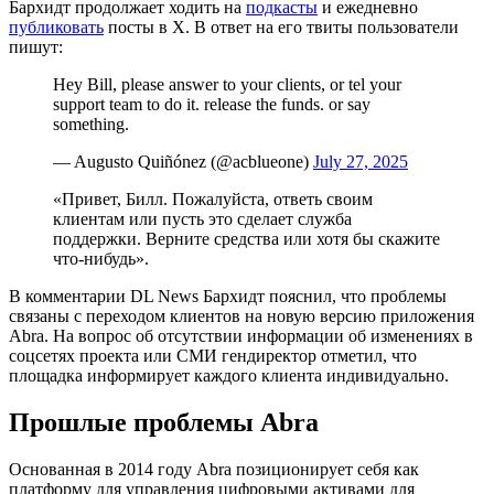
Бархидт продолжает ходить на
подкасты
и ежедневно
публиковать
посты в X. В ответ на его твиты пользователи
пишут:
Hey Bill, please answer to your clients, or tel your
support team to do it. release the funds. or say
something.
— Augusto Quiñónez (@acblueone)
July 27, 2025
«Привет, Билл. Пожалуйста, ответь своим
клиентам или пусть это сделает служба
поддержки. Верните средства или хотя бы скажите
что-нибудь».
В комментарии DL News Бархидт пояснил, что проблемы
связаны с переходом клиентов на новую версию приложения
Abra. На вопрос об отсутствии информации об изменениях в
соцсетях проекта или СМИ гендиректор отметил, что
площадка информирует каждого клиента индивидуально.
Прошлые проблемы Abra
Основанная в 2014 году Abra позиционирует себя как
платформу для управления цифровыми активами для