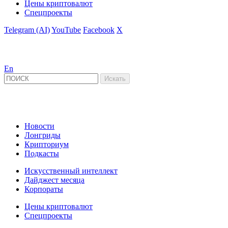
Цены криптовалют
Спецпроекты
Telegram (AI)
YouTube
Facebook
X
En
Новости
Лонгриды
Крипториум
Подкасты
Искусственный интеллект
Дайджест месяца
Корпораты
Цены криптовалют
Спецпроекты