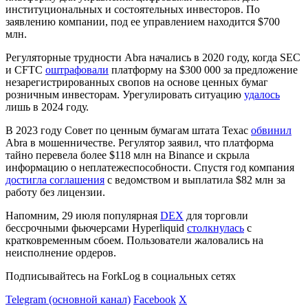
институциональных и состоятельных инвесторов. По
заявлению компании, под ее управлением находится $700
млн.
Регуляторные трудности Abra начались в 2020 году, когда
SEC
и
CFTC
оштрафовали
платформу на $300 000 за предложение
незарегистрированных свопов на основе ценных бумаг
розничным инвесторам. Урегулировать ситуацию
удалось
лишь в 2024 году.
В 2023 году Совет по ценным бумагам штата Техас
обвинил
Abra в мошенничестве. Регулятор заявил, что платформа
тайно перевела более $118 млн на Binance и скрыла
информацию о неплатежеспособности. Спустя год компания
достигла соглашения
с ведомством и выплатила $82 млн за
работу без лицензии.
Напомним, 29 июля популярная
DEX
для торговли
бессрочными фьючерсами Hyperliquid
столкнулась
с
кратковременным сбоем. Пользователи жаловались на
неисполнение ордеров.
Подписывайтесь на ForkLog в социальных сетях
Telegram (основной канал)
Facebook
X