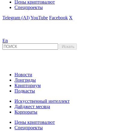
Цены криптовалют
Спецпроекты
Telegram (AI)
YouTube
Facebook
X
En
Новости
Лонгриды
Крипториум
Подкасты
Искусственный интеллект
Дайджест месяца
Корпораты
Цены криптовалют
Спецпроекты