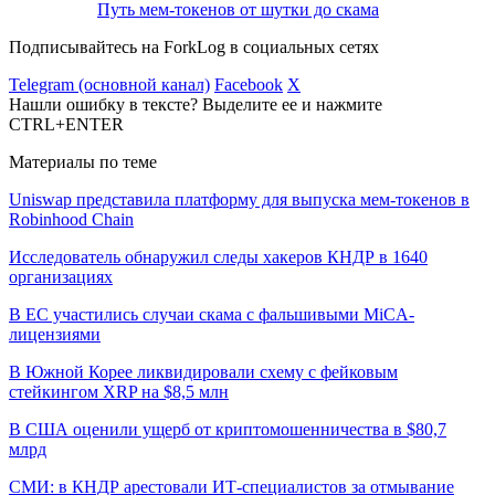
Путь мем-токенов от шутки до скама
Подписывайтесь на ForkLog в социальных сетях
Telegram (основной канал)
Facebook
X
Нашли ошибку в тексте? Выделите ее и нажмите
CTRL+ENTER
Материалы по теме
Uniswap представила платформу для выпуска мем-токенов в
Robinhood Chain
Исследователь обнаружил следы хакеров КНДР в 1640
организациях
В ЕС участились случаи скама с фальшивыми MiCA-
лицензиями
В Южной Корее ликвидировали схему с фейковым
стейкингом XRP на $8,5 млн
В США оценили ущерб от криптомошенничества в $80,7
млрд
СМИ: в КНДР арестовали ИТ-специалистов за отмывание