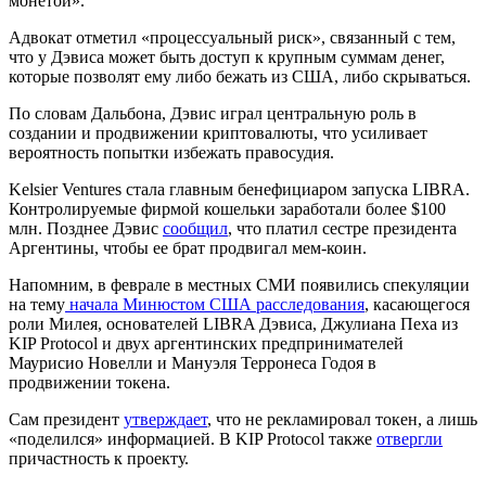
монетой».
Адвокат отметил «процессуальный риск», связанный с тем,
что у Дэвиса может быть доступ к крупным суммам денег,
которые позволят ему либо бежать из США, либо скрываться.
По словам Дальбона, Дэвис играл центральную роль в
создании и продвижении криптовалюты, что усиливает
вероятность попытки избежать правосудия.
Kelsier Ventures стала главным бенефициаром запуска LIBRA.
Контролируемые фирмой кошельки заработали более $100
млн. Позднее Дэвис
сообщил
, что платил сестре президента
Аргентины, чтобы ее брат продвигал мем-коин.
Напомним, в феврале в местных СМИ появились спекуляции
на тему
начала Минюстом США расследования
, касающегося
роли Милея, основателей LIBRA Дэвиса, Джулиана Пеха из
KIP Protocol и двух аргентинских предпринимателей
Маурисио Новелли и Мануэля Терронеса Годоя в
продвижении токена.
Сам президент
утверждает
, что не рекламировал токен, а лишь
«поделился» информацией. В KIP Protocol также
отвергли
причастность к проекту.