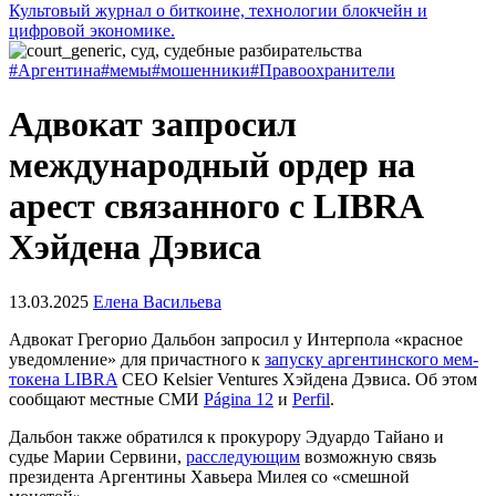
Культовый журнал о биткоине, технологии блокчейн и
цифровой экономике.
#Аргентина
#мемы
#мошенники
#Правоохранители
Адвокат запросил
международный ордер на
арест связанного с LIBRA
Хэйдена Дэвиса
13.03.2025
Елена Васильева
Адвокат Грегорио Дальбон запросил у Интерпола «красное
уведомление» для причастного к
запуску аргентинского мем-
токена LIBRA
CEO Kelsier Ventures Хэйдена Дэвиса. Об этом
сообщают местные СМИ
Página 12
и
Perfil
.
Дальбон также обратился к прокурору Эдуардо Тайано и
судье Марии Сервини,
расследующим
возможную связь
президента Аргентины Хавьера Милея со «смешной