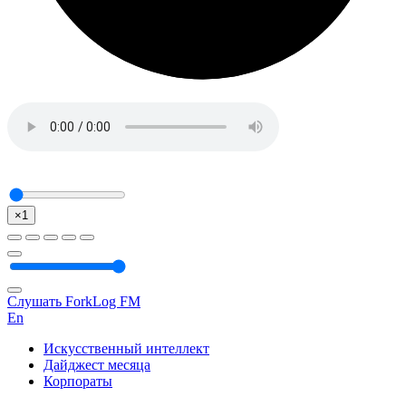
×1
Слушать ForkLog FM
En
Искусственный интеллект
Дайджест месяца
Корпораты