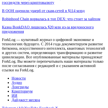
госсредств через криптовалюту
В ООН оценили ущерб от скам-сетей в $114 млрд
Robinhood Chain ворвалась в топ DEX: что стоит за хайпом
Казна BonkDAO лишилась $20 млн из-за вредоносного
предложения
ForkLog — культовый журнал о цифровой экономике и
технологиях будущего. С 2014 года документируем развитие
биткоина, искусственного интеллекта, квантовых технологий
и других систем, определяющих трансформацию и развитие
цивилизации.
Все опубликованные материалы принадлежат
ForkLog. Вы можете перепечатывать наши материалы только
после согласования с редакцией и с указанием активной
ссылки на ForkLog.
Новости
Аудио
Лонгриды
Крипториум
ИИ
Дайджест месяца