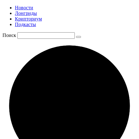
Новости
Лонгриды
Крипториум
Подкасты
Поиск