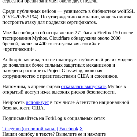
серьезной бреши занимает около двух недель.
Среди публичных кейсов — уязвимость в библиотеке wolfSSL
(CVE-2026-5194). По утверждению компании, модель смогла
построить атаку для подделки сертификатов.
Mozilla сообщила об исправлении 271 бага в Firefox 150 после
тестирования Mythos. Cloudflare обнаружила около 2000
брешей, включая 400 со статусом «высокий» и
«критический».
Anthropic заявила, что не планирует публичный релиз модели
до появления более сильных защитных механизмов и
намерена расширить Project Glasswing, включая
сотрудничество с правительствами США и союзников.
Напомним, в апреле фирма
отказалась выпускать
Mythos в
открытый доступ из-за высоких рисков безопасности.
Нейросеть
использует
в том числе Агентство национальной
безопасности США.
Подписывайтесь на ForkLog в социальных сетях
Telegram (основной канал)
Facebook
X
Нашли ошибку в тексте? Выделите ее и нажмите