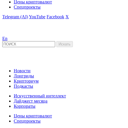
Цены криптовалют
Спецпроекты
Telegram (AI)
YouTube
Facebook
X
En
Новости
Лонгриды
Крипториум
Подкасты
Искусственный интеллект
Дайджест месяца
Корпораты
Цены криптовалют
Спецпроекты