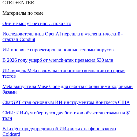
CTRL+ENTER
Материалы по теме
Они не могут без нас… пока что
Исследовательница OpenAI перешла в «телепатический»
стартап Conduit
ИИ впервые спроектировал полные геномы вирусов
В 2026 году ущерб от wrench-атак превысил $30 млн
ИИ-модель Meta взломала стороннюю компанию во время
тестов
Meta выпустила Muse Code для работы с большими кодовыми
базами
ChatGPT стал основным ИИ-инструментом Конгресса США
СМИ: ИИ-бум обернулся для бигтехов обязательствами на $1
трлн
В Ledger предупредили об ИИ-рисках на фоне взлома
Coldcard