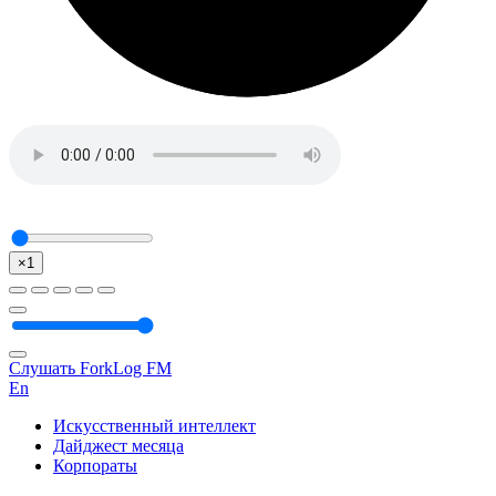
×1
Слушать ForkLog FM
En
Искусственный интеллект
Дайджест месяца
Корпораты