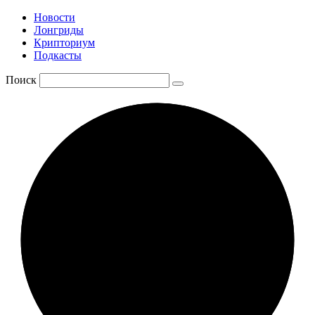
Новости
Лонгриды
Крипториум
Подкасты
Поиск