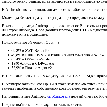
самостоятельно решать, когда задействовать многошаговую схе
В Anthropic предупредили: динамические рабочие процессы пот
Модель разбивает задачу на подзадачи, распределяет их межд
В качестве примера Anthropic привела перенос
Bun
с языка про
000 строк Rust-кода. Порт добился прохождения 99,8% существу
используется в продакшене.
Показатели новой модели Opus 4.8:
69,2% в SWE-Bench Pro;
49,8% в Humanity’s Last Exam без инструментов и 57,9% с
83,4% в OSWorld-Verified;
1890 баллов в GDPval-AA;
53,9% в Finance Agent v2.
В Terminal-Bench 2.1 Opus 4.8 уступила GPT-5.5 — 74,6% проти
В Anthropic заявили, что Opus 4.8 стала заметно «честнее» пр
замечает проблемы в собственном коде до передачи результата 
Напомним, в мае Anthropic
опубликовала
первый отчет по Proj
Подписывайтесь на ForkLog в социальных сетях