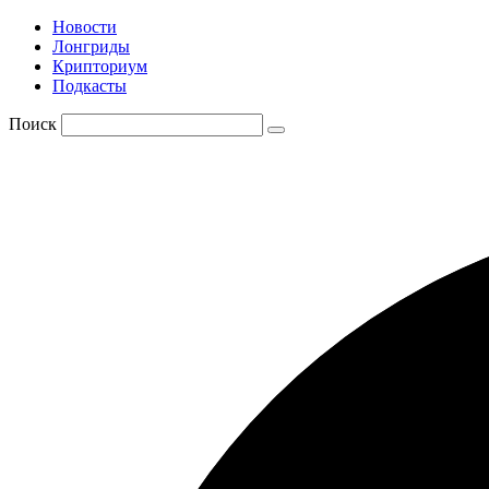
Новости
Лонгриды
Крипториум
Подкасты
Поиск