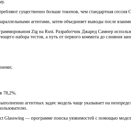
му.
ребляют существенно больше токенов, чем стандартная сессия C
у параллельными агентами, затем объединяет выводы после взаи
граммирования Zig на Rust. Разработчик Джаред Самнер использ
ющего набора тестов, а путь от первого коммита до слияния заня
 ними;
в 78,2%.
и выполнении агентных задач: модель чаще указывает на неопред
пользователю.
ect Glasswing — программе поиска уязвимостей с помощью модел