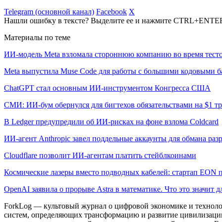
Telegram (основной канал)
Facebook
X
Нашли ошибку в тексте? Выделите ее и нажмите CTRL+ENTE
Материалы по теме
ИИ-модель Meta взломала стороннюю компанию во время тест
Meta выпустила Muse Code для работы с большими кодовыми б
ChatGPT стал основным ИИ-инструментом Конгресса США
СМИ: ИИ-бум обернулся для бигтехов обязательствами на $1 т
В Ledger предупредили об ИИ-рисках на фоне взлома Coldcard
ИИ-агент Anthropic завел поддельные аккаунты для обмана раз
Cloudflare позволит ИИ-агентам платить стейблкоинами
Космические лазеры вместо подводных кабелей: стартап EON 
OpenAI заявила о прорыве Astra в математике. Что это значит 
ForkLog — культовый журнал о цифровой экономике и технолог
систем, определяющих трансформацию и развитие цивилизаци