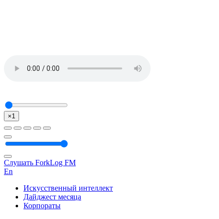
×1
Слушать ForkLog FM
En
Искусственный интеллект
Дайджест месяца
Корпораты