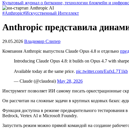
Культовый журнал о биткоине, технологии блокчейн и цифров
#Anthropic
#Искусственный Интеллект
Anthropic представила динам
29.05.2026
Владимир Слипер
Компания Anthropic выпустила Claude Opus 4.8 и отдельно
пред
Introducing Claude Opus 4.8: it builds on Opus 4.7 with sharper
Available today at the same price.
pic.twitter.com/EufxL7T1kb
— Claude (@claudeai)
May 28, 2026
Инструмент позволяет ИИ самому писать оркестрационные скри
Он рассчитан на сложные задачи в крупных кодовых базах: ау
Функция доступна в режиме предварительного тестирования в 
Bedrock, Vertex AI и Microsoft Foundry.
Запустить режим можно прямой командой на создание рабочего