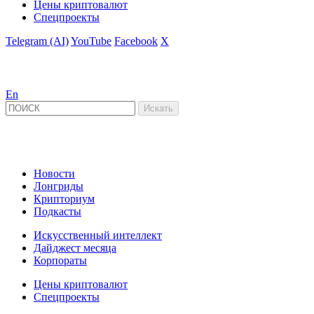
Цены криптовалют
Спецпроекты
Telegram (AI)
YouTube
Facebook
X
En
Новости
Лонгриды
Крипториум
Подкасты
Искусственный интеллект
Дайджест месяца
Корпораты
Цены криптовалют
Спецпроекты