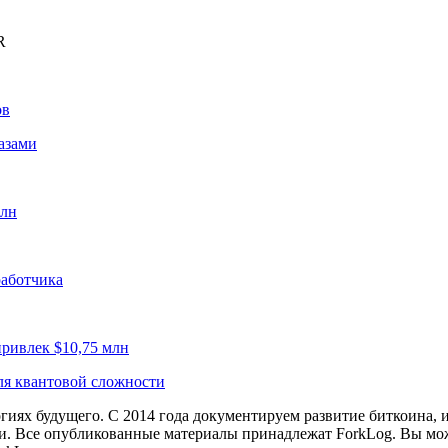
R
ов
азами
рлн
работчика
привлек $10,75 млн
для квантовой сложности
иях будущего. С 2014 года документируем развитие биткоина, 
и.
Все опубликованные материалы принадлежат ForkLog. Вы мож