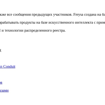
также все сообщения предыдущих участников. Freysa создана на
зрабатывать продукты на базе искусственного интеллекта с при
и технологии распределенного реестра.
R
п Conduit
ов
азами