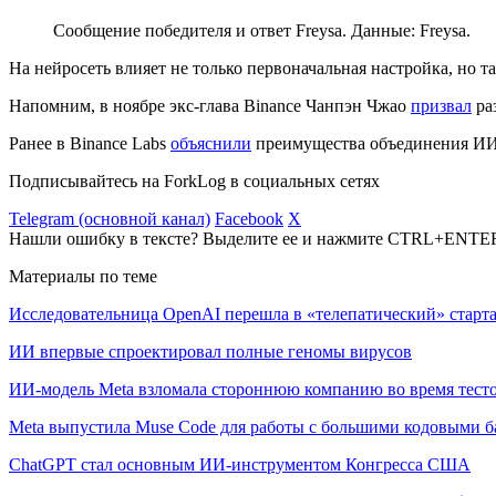
Сообщение победителя и ответ Freysa. Данные: Freysa.
На нейросеть влияет не только первоначальная настройка, но 
Напомним, в ноябре экс-глава Binance Чанпэн Чжао
призвал
ра
Ранее в Binance Labs
объяснили
преимущества объединения ИИ 
Подписывайтесь на ForkLog в социальных сетях
Telegram (основной канал)
Facebook
X
Нашли ошибку в тексте? Выделите ее и нажмите CTRL+ENTE
Материалы по теме
Исследовательница OpenAI перешла в «телепатический» старта
ИИ впервые спроектировал полные геномы вирусов
ИИ-модель Meta взломала стороннюю компанию во время тест
Meta выпустила Muse Code для работы с большими кодовыми б
ChatGPT стал основным ИИ-инструментом Конгресса США