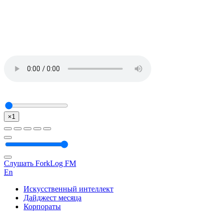
×1
Слушать ForkLog FM
En
Искусственный интеллект
Дайджест месяца
Корпораты