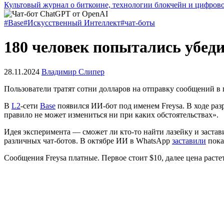
Культовый журнал о биткоине, технологии блокчейн и цифров
#Base
#Искусственный Интеллект
#чат-боты
180 человек попытались убеди
28.11.2024
Владимир Слипер
Пользователи тратят сотни долларов на отправку сообщений в
В
L2
-сети
Base
появился ИИ-бот под именем Freysa. В ходе раз
правило не может измениться ни при каких обстоятельствах».
Идея эксперимента — сможет ли кто-то найти лазейку и заста
различных чат-ботов. В октябре ИИ в WhatsApp
заставили
пока
Сообщения Freysa платные. Первое стоит $10, далее цена расте