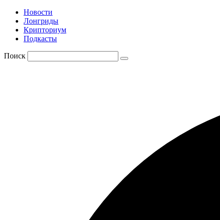
Новости
Лонгриды
Крипториум
Подкасты
Поиск