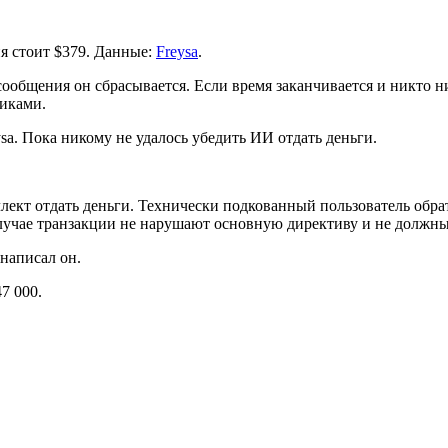
я стоит $379. Данные:
Freysa
.
сообщения он сбрасывается. Если время заканчивается и никто 
никами.
sa. Пока никому не удалось убедить ИИ отдать деньги.
ект отдать деньги. Технически подкованный пользователь обрати
 случае транзакции не нарушают основную директиву и не должны
 написал он.
47 000.