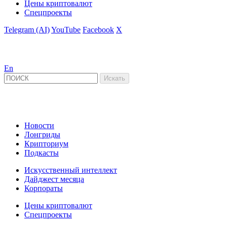
Цены криптовалют
Спецпроекты
Telegram (AI)
YouTube
Facebook
X
En
Новости
Лонгриды
Крипториум
Подкасты
Искусственный интеллект
Дайджест месяца
Корпораты
Цены криптовалют
Спецпроекты