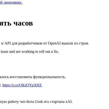
ой экономике.
ять часов
a и
API
для разработчиков от OpenAI вышли из строя.
ssue and are working to roll out a fix.
далось восстановить функциональность.
d.
https://t.co/OKiQYp3tXE
ую работу чат-бота Grok его стартапа xAI.