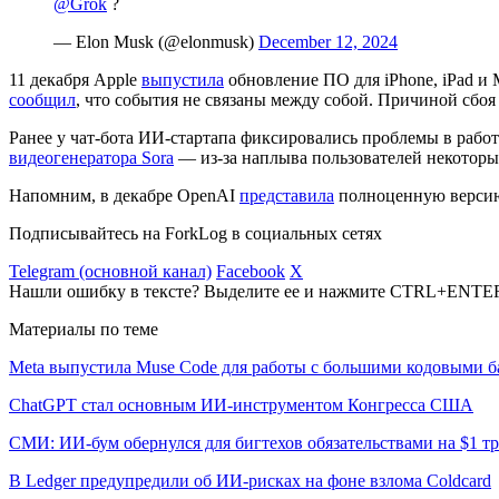
@Grok
?
— Elon Musk (@elonmusk)
December 12, 2024
11 декабря Apple
выпустила
обновление ПО для iPhone, iPad и
сообщил
, что события не связаны между собой. Причиной сбоя
Ранее у чат-бота ИИ-стартапа фиксировались проблемы в рабо
видеогенератора Sora
— из-за наплыва пользователей некоторые
Напомним, в декабре OpenAI
представила
полноценную версию
Подписывайтесь на ForkLog в социальных сетях
Telegram (основной канал)
Facebook
X
Нашли ошибку в тексте? Выделите ее и нажмите CTRL+ENTE
Материалы по теме
Meta выпустила Muse Code для работы с большими кодовыми б
ChatGPT стал основным ИИ-инструментом Конгресса США
СМИ: ИИ-бум обернулся для бигтехов обязательствами на $1 т
В Ledger предупредили об ИИ-рисках на фоне взлома Coldcard