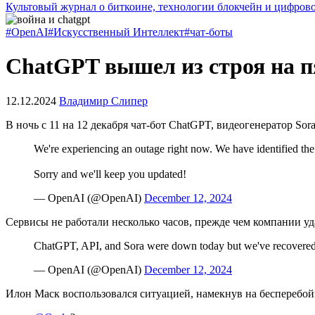
Культовый журнал о биткоине, технологии блокчейн и цифров
#OpenAI
#Искусственный Интеллект
#чат-боты
ChatGPT вышел из строя на п
12.12.2024
Владимир Слипер
В ночь с 11 на 12 декабря чат-бот ChatGPT, видеогенератор Sor
We're experiencing an outage right now. We have identified the i
Sorry and we'll keep you updated!
— OpenAI (@OpenAI)
December 12, 2024
Сервисы не работали несколько часов, прежде чем компании у
ChatGPT, API, and Sora were down today but we've recovere
— OpenAI (@OpenAI)
December 12, 2024
Илон Маск воспользовался ситуацией, намекнув на бесперебойн