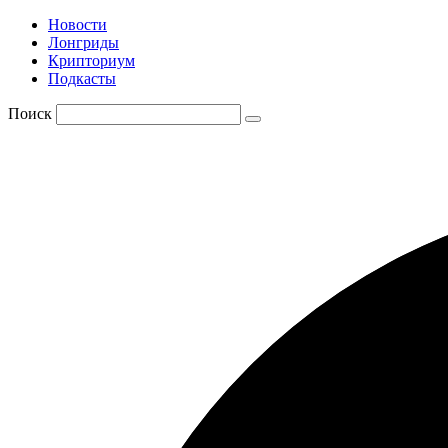
Новости
Лонгриды
Крипториум
Подкасты
Поиск