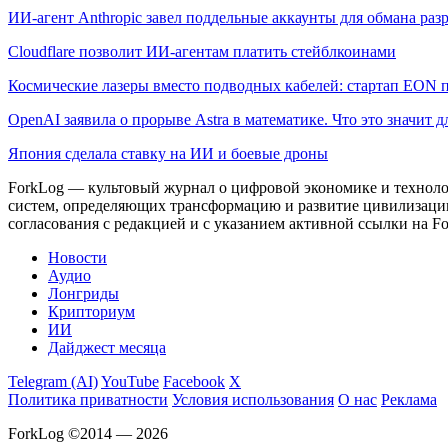
ИИ-агент Anthropic завел поддельные аккаунты для обмана раз
Cloudflare позволит ИИ-агентам платить стейблкоинами
Космические лазеры вместо подводных кабелей: стартап EON 
OpenAI заявила о прорыве Astra в математике. Что это значит 
Япония сделала ставку на ИИ и боевые дроны
ForkLog — культовый журнал о цифровой экономике и технолог
систем, определяющих трансформацию и развитие цивилизаци
согласования с редакцией и с указанием активной ссылки на Fo
Новости
Аудио
Лонгриды
Крипториум
ИИ
Дайджест месяца
Telegram (AI)
YouTube
Facebook
X
Политика приватности
Условия использования
О нас
Реклама
ForkLog ©2014 — 2026