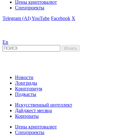
Цены криптовалют
Спецпроекты
Telegram (AI)
YouTube
Facebook
X
En
Новости
Лонгриды
Крипториум
Подкасты
Искусственный интеллект
Дайджест месяца
Корпораты
Цены криптовалют
Спецпроекты