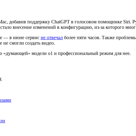
 Mac, добавив поддержку ChatGPT в голосовом помощнике Siri. 
 стало внесение изменений в конфигурацию, из-за которого мно
те — в июне сервис
не отвечал
более пяти часов. Также проблемы
 не смогли создать видео.
 «думающей» модели o1 и профессиональный режим для нее.
R
азами
рлн