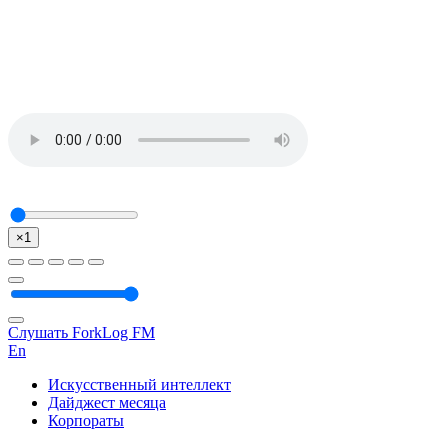
×1
Слушать ForkLog FM
En
Искусственный интеллект
Дайджест месяца
Корпораты