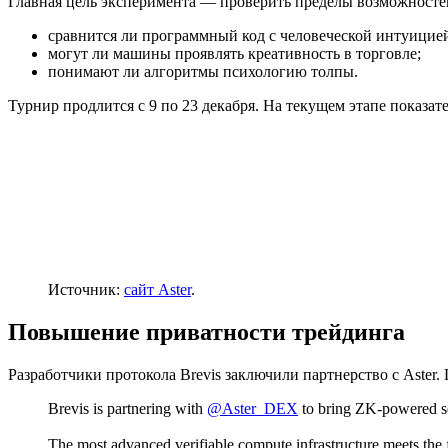
Главная цель эксперимента — проверить пределы возможностей
сравнится ли программный код с человеческой интуицие
могут ли машины проявлять креативность в торговле;
понимают ли алгоритмы психологию толпы.
Турнир продлится с 9 по 23 декабря. На текущем этапе показат
Источник:
сайт Aster
.
Повышение приватности трейдинга
Разработчики протокола Brevis заключили партнерство с Aster
Brevis is partnering with
@Aster_DEX
to bring ZK-powered sec
The most advanced verifiable compute infrastructure meets the