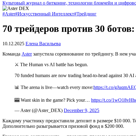
Культовый журнал о биткоине, технологии блокчейн и цифров
#Aster
#Искусственный Интеллект
#Трейдинг
70 трейдеров против 30 ботов
10.12.2025
Елена Васильева
Команда
Aster
запустила соревнование по трейдингу. В нем уч
⚔️ The Human vs AI battle has begun.
70 funded humans are now trading head-to-head against 30 AI
📊 The arena is live—watch every move:
https://t.co/gJuqmA
🎰 Want skin in the game? Pick your…
https://t.co/1wO18vHh
— Aster (@Aster_DEX)
December 9, 2025
Каждому участнику предоставили депозит в размере $10 000. 
Дополнительно разыгрывается призовой фонд в $200 000.