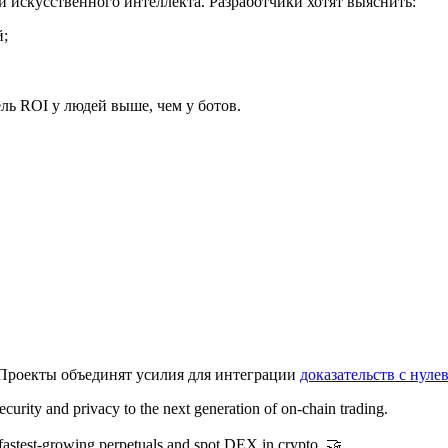
 искусственного интеллекта. Разработчики хотят выяснить:
й;
ель
ROI
у людей выше, чем у ботов.
. Проекты объединят усилия для интеграции
доказательств с нул
urity and privacy to the next generation of on-chain trading.
 fastest-growing perpetuals and spot DEX in crypto. 🤝