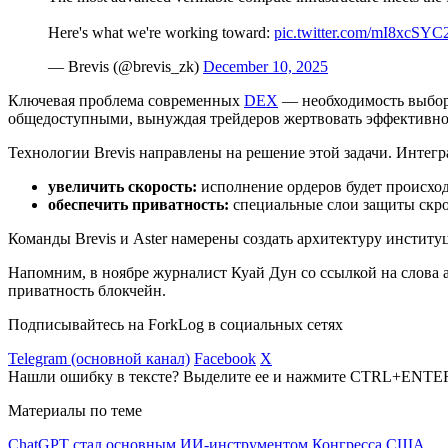
Here's what we're working toward:
pic.twitter.com/mI8xcSYC
— Brevis (@brevis_zk)
December 10, 2025
Ключевая проблема современных
DEX
— необходимость выбора
общедоступными, вынуждая трейдеров жертвовать эффективно
Технологии Brevis направлены на решение этой задачи. Интег
увеличить скорость:
исполнение ордеров будет происхо
обеспечить приватность:
специальные слои защиты скро
Команды Brevis и Aster намерены создать архитектуру институ
Напомним, в ноябре журналист Куай Дун со ссылкой на слова
приватность блокчейн.
Подписывайтесь на ForkLog в социальных сетях
Telegram (основной канал)
Facebook
X
Нашли ошибку в тексте? Выделите ее и нажмите CTRL+ENTE
Материалы по теме
ChatGPT стал основным ИИ-инструментом Конгресса США