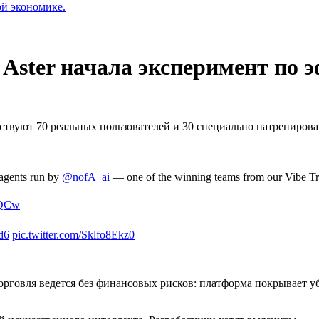
ой экономике.
: Aster начала эксперимент по
аствуют 70 реальных пользователей и 30 специально натрениров
 agents run by
@nofA_ai
— one of the winning teams from our Vibe Tr
EQCw
d6
pic.twitter.com/Sklfo8Ekz0
Торговля ведется без финансовых рисков: платформа покрывает 