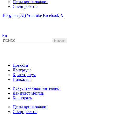
Цены криптовалют
Спецпроекты
Telegram (AI)
YouTube
Facebook
X
En
Новости
Лонгриды
Крипториум
Подкасты
Искусственный интеллект
Дайджест месяца
Корпораты
Цены криптовалют
Спецпроекты