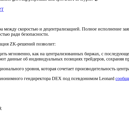
2T
 между скоростью и децентрализацией. Полное исполнение заяв
стью ради безопасности.
рация ZK-решений позволит:
дить мгновенно, как на централизованных биржах, с последующ
ют данные об индивидуальных позициях трейдеров, сохраняя п
ционального уровня, которая сочетает производительность цент
 анонимного гендиректора DEX под псевдонимом Leonard
сообщ
R