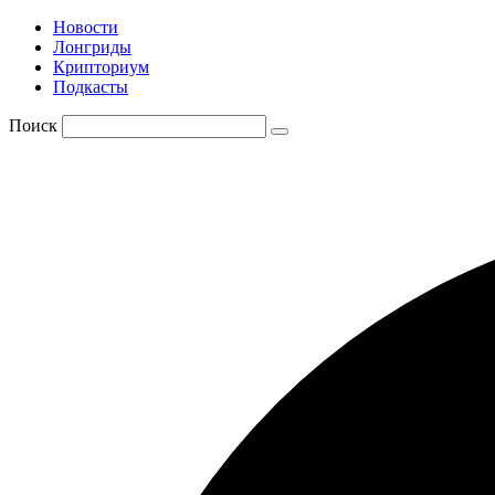
Новости
Лонгриды
Крипториум
Подкасты
Поиск